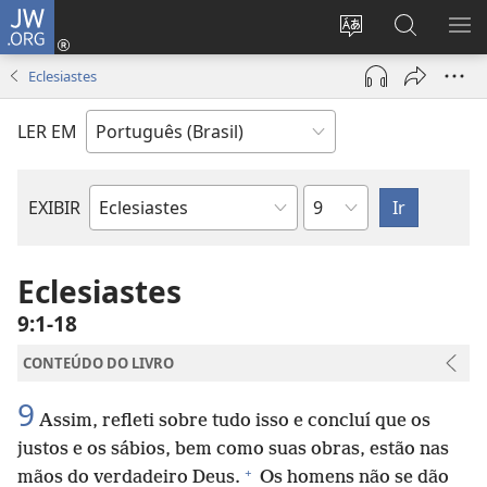
JW.ORG
Log
in
Mudar
Buscar
EXI
(abre
o
no
ME
Eclesiastes
nova
idioma
JW.ORG
janela)
do
LER EM
site
Capítulo
EXIBIR
Livro
bíblico
Eclesiastes
9:1-18
CONTEÚDO DO LIVRO
9
Assim, refleti sobre tudo isso e concluí que os
justos e os sábios, bem como suas obras, estão nas
+
mãos do verdadeiro Deus.
Os homens não se dão