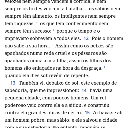
velozes nem sempre vencem a corrida, e nem
+
sempre os fortes vencem a batalha;
os sábios nem
sempre têm alimento, os inteligentes nem sempre
+
têm riquezas,
os que têm conhecimento nem
+
sempre têm sucesso;
porque o tempo e o
12
imprevisto sobrevêm a todos eles.
Pois o homem
+
não sabe a sua hora.
Assim como os peixes são
apanhados numa rede cruel e os pássaros são
apanhados numa armadilha, assim os filhos dos
*
homens são enlaçados na hora da desgraça,
quando ela lhes sobrevém de repente.
13
Também vi, debaixo do sol, este exemplo de
14
sabedoria, que me impressionou:
havia uma
pequena cidade, com poucos homens. Um rei
poderoso veio contra ela e a sitiou, e construiu
15
contra ela grandes obras de cerco.
Achava-se ali
um homem pobre, mas sábio, e ele salvou a cidade
com a sua sabedoria. No entanto, ninguém se