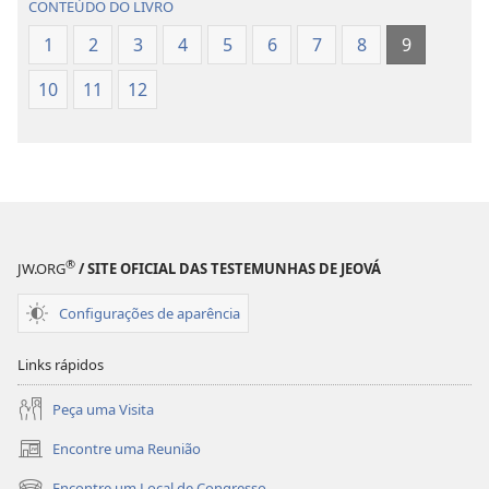
CONTEÚDO DO LIVRO
Bíblia
Bíblia
Sagrada
Sagrada
1
2
3
4
5
6
7
8
9
(revisão
(revisão
10
11
12
de
de
2015)
2015)
®
JW.ORG
/ SITE OFICIAL DAS TESTEMUNHAS DE JEOVÁ
Configurações de aparência
Links rápidos
Peça uma Visita
Encontre uma Reunião
(abre
nova
Encontre um Local de Congresso