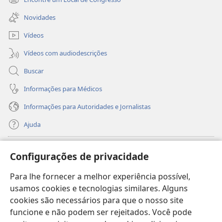
(abre
janela)
nova
Novidades
janela)
Vídeos
Vídeos com audiodescrições
Buscar
Informações para Médicos
Informações para Autoridades e Jornalistas
Ajuda
Donativos
(abre
Configurações de privacidade
nova
janela)
Para lhe fornecer a melhor experiência possível,
Biblioteca On-line da Torre de Vigia™
(abre
usamos cookies e tecnologias similares. Alguns
nova
®
JW Hub
cookies são necessários para que o nosso site
janela)
(abre
funcione e não podem ser rejeitados. Você pode
nova
®
JW Library