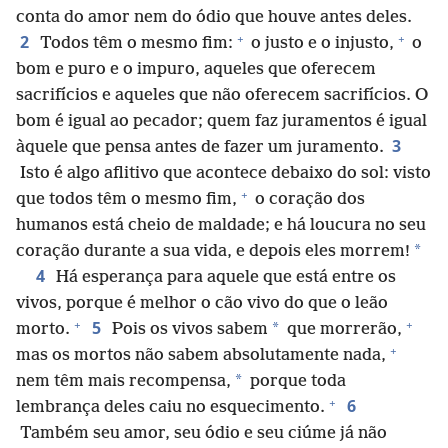
conta do amor nem do ódio que houve antes deles.
+
+
2
Todos têm o mesmo fim:
o justo e o injusto,
o
bom e puro e o impuro, aqueles que oferecem
sacrifícios e aqueles que não oferecem sacrifícios. O
bom é igual ao pecador; quem faz juramentos é igual
3
àquele que pensa antes de fazer um juramento.
Isto é algo aflitivo que acontece debaixo do sol: visto
+
que todos têm o mesmo fim,
o coração dos
humanos está cheio de maldade; e há loucura no seu
*
coração durante a sua vida, e depois eles morrem!
4
Há esperança para aquele que está entre os
vivos, porque é melhor o cão vivo do que o leão
+
+
5
*
morto.
Pois os vivos sabem
que morrerão,
+
mas os mortos não sabem absolutamente nada,
*
nem têm mais recompensa,
porque toda
+
6
lembrança deles caiu no esquecimento.
Também seu amor, seu ódio e seu ciúme já não