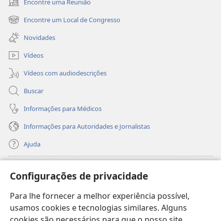
Encontre uma Reunião
(abre
nova
Encontre um Local de Congresso
(abre
janela)
nova
Novidades
janela)
Vídeos
Vídeos com audiodescrições
Buscar
Informações para Médicos
Informações para Autoridades e Jornalistas
Ajuda
Donativos
(abre
Configurações de privacidade
nova
janela)
Para lhe fornecer a melhor experiência possível,
Biblioteca On-line da Torre de Vigia™
(abre
usamos cookies e tecnologias similares. Alguns
nova
®
JW Hub
cookies são necessários para que o nosso site
janela)