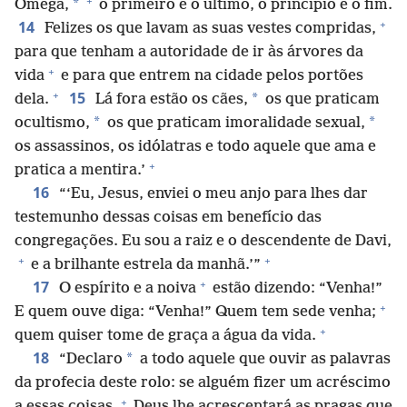
+
*
Ômega,
o primeiro e o último, o princípio e o fim.
+
14
Felizes os que lavam as suas vestes compridas,
para que tenham a autoridade de ir às árvores da
+
vida
e para que entrem na cidade pelos portões
+
15
*
dela.
Lá fora estão os cães,
os que praticam
*
*
ocultismo,
os que praticam imoralidade sexual,
os assassinos, os idólatras e todo aquele que ama e
+
pratica a mentira.’
16
“‘Eu, Jesus, enviei o meu anjo para lhes dar
testemunho dessas coisas em benefício das
congregações. Eu sou a raiz e o descendente de Davi,
+
+
e a brilhante estrela da manhã.’”
+
17
O espírito e a noiva
estão dizendo: “Venha!”
+
E quem ouve diga: “Venha!” Quem tem sede venha;
+
quem quiser tome de graça a água da vida.
18
*
“Declaro
a todo aquele que ouvir as palavras
da profecia deste rolo: se alguém fizer um acréscimo
+
a essas coisas,
Deus lhe acrescentará as pragas que