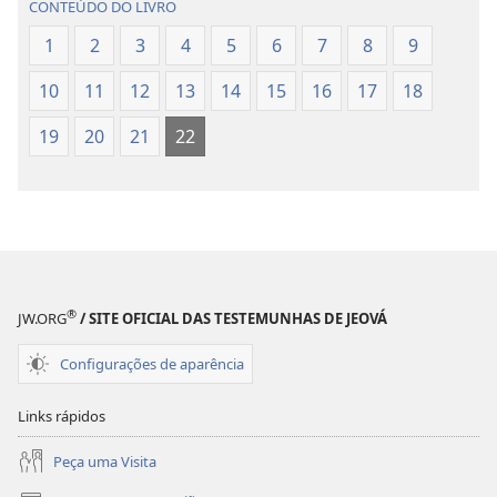
CONTEÚDO DO LIVRO
Bíblia
Bíblia
Sagrada
Sagrada
1
2
3
4
5
6
7
8
9
(revisão
(revisão
10
11
12
13
14
15
16
17
18
de
de
2015)
2015)
19
20
21
22
®
JW.ORG
/ SITE OFICIAL DAS TESTEMUNHAS DE JEOVÁ
Configurações de aparência
Links rápidos
Peça uma Visita