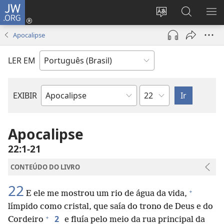
JW.ORG
Log
in
Mudar
Buscar
EXI
(abre
o
no
ME
Apocalipse
nova
idioma
JW.ORG
janela)
do
LER EM
site
Capítulo
EXIBIR
Livro
bíblico
Apocalipse
22:1-21
CONTEÚDO DO LIVRO
22
+
E ele me mostrou um rio de água da vida,
límpido como cristal, que saía do trono de Deus e do
+
2
Cordeiro
e fluía pelo meio da rua principal da