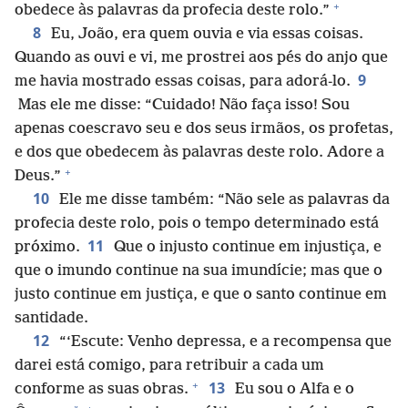
+
obedece às palavras da profecia deste rolo.”
8
Eu, João, era quem ouvia e via essas coisas.
Quando as ouvi e vi, me prostrei aos pés do anjo que
9
me havia mostrado essas coisas, para adorá-lo.
Mas ele me disse: “Cuidado! Não faça isso! Sou
apenas coescravo seu e dos seus irmãos, os profetas,
e dos que obedecem às palavras deste rolo. Adore a
+
Deus.”
10
Ele me disse também: “Não sele as palavras da
profecia deste rolo, pois o tempo determinado está
11
próximo.
Que o injusto continue em injustiça, e
que o imundo continue na sua imundície; mas que o
justo continue em justiça, e que o santo continue em
santidade.
12
“‘Escute: Venho depressa, e a recompensa que
darei está comigo, para retribuir a cada um
+
13
conforme as suas obras.
Eu sou o Alfa e o