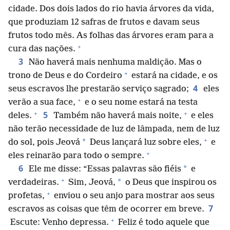
cidade. Dos dois lados do rio havia árvores da vida,
que produziam 12 safras de frutos e davam seus
frutos todo mês. As folhas das árvores eram para a
+
cura das nações.
3
Não haverá mais nenhuma maldição. Mas o
+
trono de Deus e do Cordeiro
estará na cidade, e os
4
seus escravos lhe prestarão serviço sagrado;
eles
+
verão a sua face,
e o seu nome estará na testa
+
+
5
deles.
Também não haverá mais noite,
e eles
não terão necessidade de luz de lâmpada, nem de luz
+
*
do sol, pois Jeová
Deus lançará luz sobre eles,
e
+
eles reinarão para todo o sempre.
6
*
Ele me disse: “Essas palavras são fiéis
e
+
*
verdadeiras.
Sim, Jeová,
o Deus que inspirou os
+
profetas,
enviou o seu anjo para mostrar aos seus
7
escravos as coisas que têm de ocorrer em breve.
+
Escute: Venho depressa.
Feliz é todo aquele que