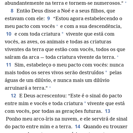
+
abundantemente na terra e tornem-se numerosos.”
8
Então Deus disse a Noé e a seus filhos, que
9
estavam com ele:
“Estou agora estabelecendo o
+
meu pacto com vocês
e com a sua descendência,
10
*
e com toda criatura
vivente que está com
vocês, as aves, os animais e todas as criaturas
viventes da terra que estão com vocês, todos os que
+
saíram da arca — toda criatura vivente da terra.
11
Sim, estabeleço o meu pacto com vocês: nunca
*
mais todos os seres vivos serão destruídos
pelas
águas de um dilúvio, e nunca mais um dilúvio
+
arruinará a terra.”
12
E Deus acrescentou: “Este é o sinal do pacto
*
entre mim e vocês e toda criatura
vivente que está
13
com vocês, por todas as gerações futuras.
Ponho meu arco-íris na nuvem, e ele servirá de sinal
14
do pacto entre mim e a terra.
Quando eu trouxer