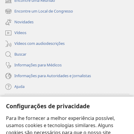
Encontre uma Reunião
(abre
nova
Encontre um Local de Congresso
(abre
janela)
nova
Novidades
janela)
Vídeos
Vídeos com audiodescrições
Buscar
Informações para Médicos
Informações para Autoridades e Jornalistas
Ajuda
Donativos
(abre
Configurações de privacidade
nova
janela)
Para lhe fornecer a melhor experiência possível,
Biblioteca On-line da Torre de Vigia™
(abre
usamos cookies e tecnologias similares. Alguns
nova
®
JW Hub
cookies são necessários para que o nosso site
janela)