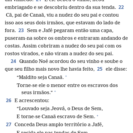
22
embriagado e se descobriu dentro da sua tenda.
Cã, pai de Canaã, viu a nudez do seu pai e contou
isso aos seus dois irmãos, que estavam do lado de
23
fora.
Sem e Jafé pegaram então uma capa,
puseram-na sobre os ombros e entraram andando de
costas. Assim cobriram a nudez do seu pai com os
rostos virados, e não viram a nudez do seu pai.
24
Quando Noé acordou do seu vinho e soube o
25
que seu filho mais novo lhe havia feito,
ele disse:
+
“Maldito seja Canaã.
Torne-se ele o menor entre os escravos dos
+
seus irmãos.”
26
E acrescentou:
“Louvado seja Jeová, o Deus de Sem,
+
E torne-se Canaã escravo de Sem.
27
Conceda Deus amplo território a Jafé,