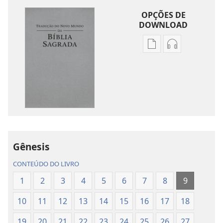
OPÇÕES DE
DOWNLOAD
Opções
Opções
de
de
download
download
de
de
publicações
áudio
Tradução
Tradução
do
do
Novo
Novo
Mundo
Mundo
Gênesis
da
da
CONTEÚDO DO LIVRO
Bíblia
Bíblia
Sagrada
Sagrada
1
2
3
4
5
6
7
8
9
(revisão
(revisão
10
11
12
13
14
15
16
17
18
de
de
2015)
2015)
19
20
21
22
23
24
25
26
27