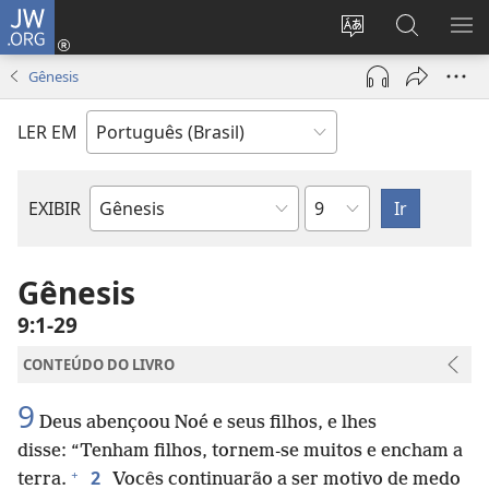
JW.ORG
Log
in
Mudar
Buscar
EXI
(abre
o
no
ME
Gênesis
nova
idioma
JW.ORG
janela)
do
LER EM
site
Capítulo
EXIBIR
Livro
bíblico
Gênesis
9:1-29
CONTEÚDO DO LIVRO
9
Deus abençoou Noé e seus filhos, e lhes
disse: “Tenham filhos, tornem-se muitos e encham a
+
2
terra.
Vocês continuarão a ser motivo de medo