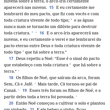
nuvens sobre a terra, o arco-íris certamente
15
aparecerá nas nuvens.
E eu certamente me
lembrarei do meu pacto, que fiz com vocês e com
*
toda criatura vivente de todo tipo;
e as águas
nunca mais se tornarão um dilúvio para destruir
+
16
*
toda criatura.
E o arco-íris aparecerá nas
nuvens, e eu certamente o verei e me lembrarei do
pacto eterno entre Deus e toda criatura vivente de
*
todo tipo
que há sobre a terra.”
17
Deus repetiu a Noé: “Esse é o sinal do pacto
*
que estabeleço com toda criatura
que há sobre a
+
terra.”
18
Os filhos de Noé, que saíram da arca, foram
+
Sem, Cã e Jafé.
Mais tarde, Cã tornou-se pai de
+
19
Canaã.
Esses três foram os filhos de Noé, e a
+
partir deles toda a terra foi povoada.
20
Então Noé começou a cultivar o solo e plantou
21
um vinhedo.
E ele bebeu o vinho, ficou