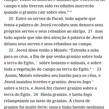
campo e não tiverem sido recolhidos morrerão
quando o granizo cair sobre eles.”’”
20
Entre os servos de Faraó, todo aquele que
temia a palavra de Jeová recolheu sem demora seus
21
próprios servos e seus rebanhos ao abrigo,
mas
todo aquele que não deu atenção à palavra de Jeová
deixou seus servos e seus rebanhos no campo.
22
Jeová disse então a Moisés: “Estenda a mão
para os céus, a fim de que venha granizo sobre toda
+
a terra do Egito,
sobre homens e animais, e sobre
+
23
toda a vegetação do campo na terra do Egito.”
Assim, Moisés estendeu seu bastão para os céus, e
*
Jeová mandou trovões e granizo; desceu fogo
sobre a terra, e Jeová fez chover granizo sobre a
24
terra do Egito.
Havia granizo, e havia fogo
relampejante no meio do granizo. A chuva de
granizo foi muito forte; nunca tinha havido nenhuma