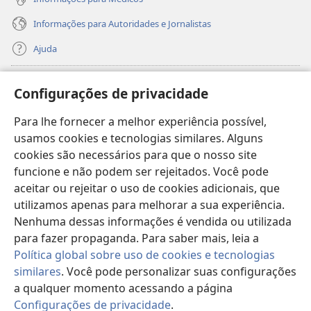
Informações para Autoridades e Jornalistas
Ajuda
Donativos
(abre
Configurações de privacidade
nova
janela)
Para lhe fornecer a melhor experiência possível,
Biblioteca On-line da Torre de Vigia™
(abre
usamos cookies e tecnologias similares. Alguns
nova
®
JW Hub
cookies são necessários para que o nosso site
janela)
(abre
funcione e não podem ser rejeitados. Você pode
nova
®
JW Library
janela)
aceitar ou rejeitar o uso de cookies adicionais, que
utilizamos apenas para melhorar a sua experiência.
Watchtower Library
Nenhuma dessas informações é vendida ou utilizada
para fazer propaganda. Para saber mais, leia a
Política global sobre uso de cookies e tecnologias
similares
. Você pode personalizar suas configurações
a qualquer momento acessando a página
Copyright
© 2026 Watch Tower Bible and Tract Society of Pennsylvania.
TERMOS DE USO
|
POLÍTICA DE PRIVACIDADE
|
CONFIGURAÇÕES DE
Configurações de privacidade
.