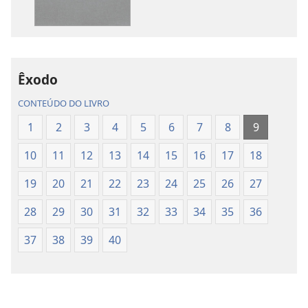
publicações
áudio
Tradução
Tradução
do
do
Novo
Novo
Mundo
Mundo
Êxodo
da
da
CONTEÚDO DO LIVRO
Bíblia
Bíblia
Sagrada
Sagrada
1
2
3
4
5
6
7
8
9
(revisão
(revisão
10
11
12
13
14
15
16
17
18
de
de
2015)
2015)
19
20
21
22
23
24
25
26
27
28
29
30
31
32
33
34
35
36
37
38
39
40