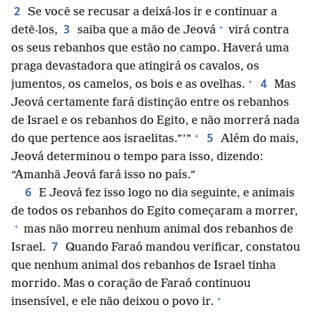
2
Se você se recusar a deixá-los ir e continuar a
+
3
detê-los,
saiba que a mão de Jeová
virá contra
os seus rebanhos que estão no campo. Haverá uma
praga devastadora que atingirá os cavalos, os
+
4
jumentos, os camelos, os bois e as ovelhas.
Mas
Jeová certamente fará distinção entre os rebanhos
de Israel e os rebanhos do Egito, e não morrerá nada
+
5
do que pertence aos israelitas.”’”
Além do mais,
Jeová determinou o tempo para isso, dizendo:
“Amanhã Jeová fará isso no país.”
6
E Jeová fez isso logo no dia seguinte, e animais
de todos os rebanhos do Egito começaram a morrer,
+
mas não morreu nenhum animal dos rebanhos de
7
Israel.
Quando Faraó mandou verificar, constatou
que nenhum animal dos rebanhos de Israel tinha
morrido. Mas o coração de Faraó continuou
+
insensível, e ele não deixou o povo ir.