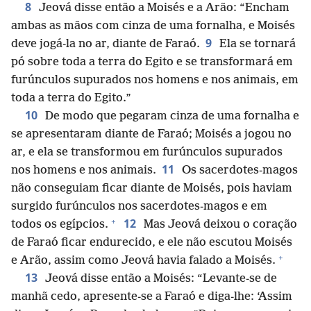
8
Jeová disse então a Moisés e a Arão: “Encham
ambas as mãos com cinza de uma fornalha, e Moisés
9
deve jogá-la no ar, diante de Faraó.
Ela se tornará
pó sobre toda a terra do Egito e se transformará em
furúnculos supurados nos homens e nos animais, em
toda a terra do Egito.”
10
De modo que pegaram cinza de uma fornalha e
se apresentaram diante de Faraó; Moisés a jogou no
ar, e ela se transformou em furúnculos supurados
11
nos homens e nos animais.
Os sacerdotes-magos
não conseguiam ficar diante de Moisés, pois haviam
surgido furúnculos nos sacerdotes-magos e em
+
12
todos os egípcios.
Mas Jeová deixou o coração
de Faraó ficar endurecido, e ele não escutou Moisés
+
e Arão, assim como Jeová havia falado a Moisés.
13
Jeová disse então a Moisés: “Levante-se de
manhã cedo, apresente-se a Faraó e diga-lhe: ‘Assim