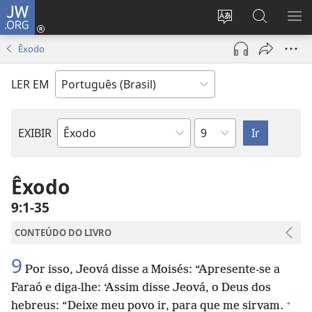
JW.ORG
Log
in
Mudar
Buscar
EXI
(abre
o
no
ME
Êxodo
nova
idioma
JW.ORG
janela)
do
LER EM
site
Capítulo
EXIBIR
Livro
bíblico
Êxodo
9:1-35
CONTEÚDO DO LIVRO
9
Por isso, Jeová disse a Moisés: “Apresente-se a
Faraó e diga-lhe: ‘Assim disse Jeová, o Deus dos
+
hebreus: “Deixe meu povo ir, para que me sirvam.