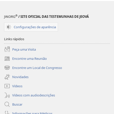
®
JW.ORG
/ SITE OFICIAL DAS TESTEMUNHAS DE JEOVÁ
Configurações de aparência
Links rápidos
Peça uma Visita
Encontre uma Reunião
(abre
nova
Encontre um Local de Congresso
(abre
janela)
nova
Novidades
janela)
Vídeos
Vídeos com audiodescrições
Buscar
Informações para Médicos