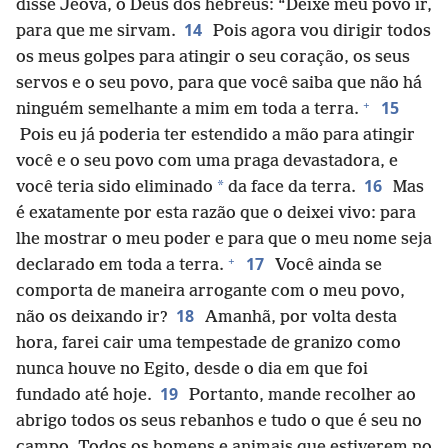
disse Jeová, o Deus dos hebreus: “Deixe meu povo ir,
14
para que me sirvam.
Pois agora vou dirigir todos
os meus golpes para atingir o seu coração, os seus
servos e o seu povo, para que você saiba que não há
+
15
ninguém semelhante a mim em toda a terra.
Pois eu já poderia ter estendido a mão para atingir
você e o seu povo com uma praga devastadora, e
16
*
você teria sido eliminado
da face da terra.
Mas
é exatamente por esta razão que o deixei vivo: para
lhe mostrar o meu poder e para que o meu nome seja
+
17
declarado em toda a terra.
Você ainda se
comporta de maneira arrogante com o meu povo,
18
não os deixando ir?
Amanhã, por volta desta
hora, farei cair uma tempestade de granizo como
nunca houve no Egito, desde o dia em que foi
19
fundado até hoje.
Portanto, mande recolher ao
abrigo todos os seus rebanhos e tudo o que é seu no
campo. Todos os homens e animais que estiverem no