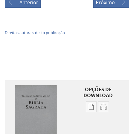
Anterior
Próximo
Direitos autorais desta publicação
OPÇÕES DE
DOWNLOAD
Opções
Opções
de
de
download
download
de
de