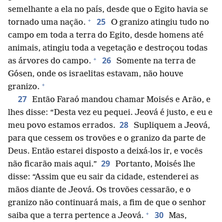
semelhante a ela no país, desde que o Egito havia se
+
25
tornado uma nação.
O granizo atingiu tudo no
campo em toda a terra do Egito, desde homens até
animais, atingiu toda a vegetação e destroçou todas
+
26
as árvores do campo.
Somente na terra de
Gósen, onde os israelitas estavam, não houve
+
granizo.
27
Então Faraó mandou chamar Moisés e Arão, e
lhes disse: “Desta vez eu pequei. Jeová é justo, e eu e
28
meu povo estamos errados.
Supliquem a Jeová,
para que cessem os trovões e o granizo da parte de
Deus. Então estarei disposto a deixá-los ir, e vocês
29
não ficarão mais aqui.”
Portanto, Moisés lhe
disse: “Assim que eu sair da cidade, estenderei as
mãos diante de Jeová. Os trovões cessarão, e o
granizo não continuará mais, a fim de que o senhor
+
30
saiba que a terra pertence a Jeová.
Mas,