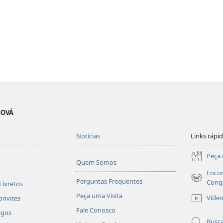
EOVÁ
Notícias
Links rápi
Peça 
Quem Somos
Encon
Perguntas Frequentes
(abre
Cong
Livretos
nova
Peça uma Visita
Víde
onvites
janela)
Fale Conosco
igos
Busc