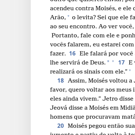
acendeu contra Moisés, e ele 
+
Arão,
o levita? Sei que ele f
ao seu encontro. Ao ver você,
Portanto, fale com ele e ponh
vocês falarem, eu estarei com
16
fazer.
Ele falará por você 
17
+
*
lhe servirá de Deus.
E 
+
realizará os sinais com ele.”
18
Assim, Moisés voltou a 
favor, quero voltar aos meus 
eles ainda vivem.” Jetro disse
Jeová disse a Moisés em Midiã
homens que procuravam matá
20
Moisés pegou então sua