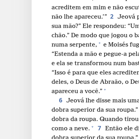
acreditem em mim e não escu
2
não lhe apareceu.’”
Jeová p
sua mão?” Ele respondeu: “Um
chão.” De modo que jogou o b
+
numa serpente,
e Moisés fug
“Estenda a mão e pegue-a pela
e ela se transformou num bas
“Isso é para que eles acredit
deles, o Deus de Abraão, o De
+
apareceu a você.”
6
Jeová lhe disse mais uma
dobra superior da sua roupa.
dobra da roupa. Quando tirou
7
+
como a neve.
Então ele d
dobra superior da sua roupa.