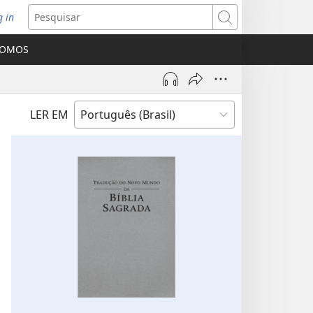
g in
bre
Pesquisar
ova
SOMOS
nela)
LER EM