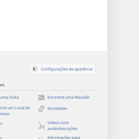
Configurações de aparência
dos
uma Visita
Encontre uma Reunião
(abre
nova
tre um Local de
Novidades
janela)
resso
Vídeos com
os
audiodescrições
Informações para
ar