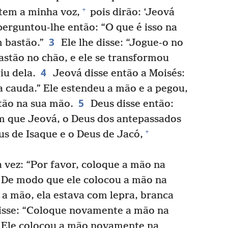
+
tem a minha voz,
pois dirão: ‘Jeová
erguntou-lhe então: “O que é isso na
3
 bastão.”
Ele lhe disse: “Jogue-o no
astão no chão, e ele se transformou
4
iu dela.
Jeová disse então a Moisés:
 cauda.” Ele estendeu a mão e a pegou,
5
tão na sua mão.
Deus disse então:
em que Jeová, o Deus dos antepassados
+
us de Isaque e o Deus de Jacó,
 vez: “Por favor, coloque a mão na
” De modo que ele colocou a mão na
 a mão, ela estava com lepra, branca
isse: “Coloque novamente a mão na
” Ele colocou a mão novamente na