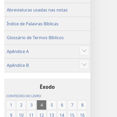
2015)
2015)
Abreviaturas usadas nas notas
Índice de Palavras Bíblicas
Glossário de Termos Bíblicos
Apêndice A
Mostrar
mais
Apêndice B
Mostrar
mais
Êxodo
CONTEÚDO DO LIVRO
1
2
3
4
5
6
7
8
9
10
11
12
13
14
15
16