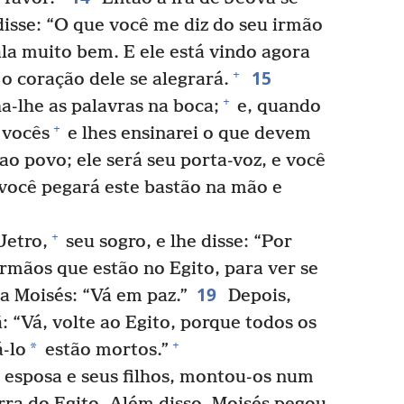
disse: “O que você me diz do seu irmão
ala muito bem. E ele está vindo agora
15
+
 o coração dele se alegrará.
+
a-lhe as palavras na boca;
e, quando
+
 vocês
e lhes ensinarei o que devem
ao povo; ele será seu porta-voz, e você
você pegará este bastão na mão e
+
Jetro,
seu sogro, e lhe disse: “Por
irmãos que estão no Egito, para ver se
19
 a Moisés: “Vá em paz.”
Depois,
: “Vá, volte ao Egito, porque todos os
+
*
-lo
estão mortos.”
 esposa e seus filhos, montou-os num