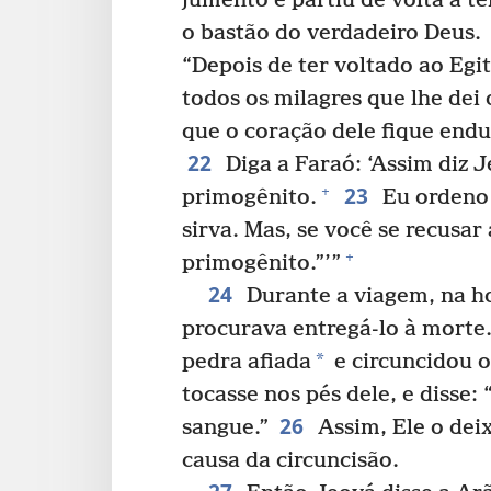
jumento e partiu de volta à t
o bastão do verdadeiro Deus.
“Depois de ter voltado ao Egit
todos os milagres que lhe dei 
que o coração dele fique endu
22
Diga a Faraó: ‘Assim diz J
23
+
primogênito.
Eu ordeno 
sirva. Mas, se você se recusar 
+
primogênito.”’”
24
Durante a viagem, na h
procurava entregá-lo à morte
*
pedra afiada
e circuncidou o
tocasse nos pés dele, e disse:
26
sangue.”
Assim, Ele o deix
causa da circuncisão.