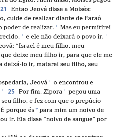
erra do Egito. Além disso, Moisés pegou
21
Então Jeová disse a Moisés:
o, cuide de realizar diante de Faraó
+
o poder de realizar.
Mas eu permitirei
+
+
recido,
e ele não deixará o povo ir.
eová: “Israel é meu filho, meu
que deixe meu filho ir, para que ele me
a deixá-lo ir, matarei seu filho, seu
+
ospedaria, Jeová
o encontrou e
25
+
+
.
Por fim, Zípora
pegou uma
 seu filho, e fez com que o prepúcio
*
 “É porque és
para mim um noivo de
ou ir. Ela disse “noivo de sangue” por