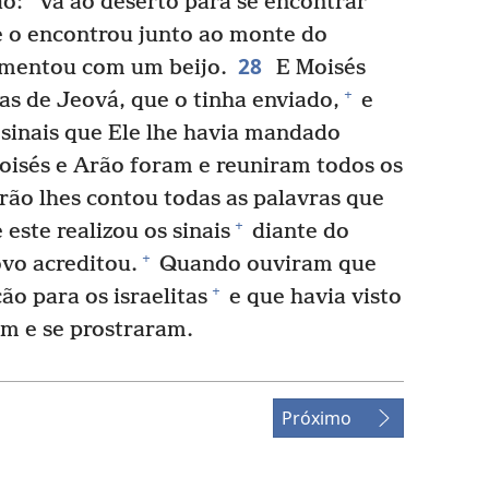
o: “Vá ao deserto para se encontrar
 e o encontrou junto ao monte do
28
mentou com um beijo.
E Moisés
+
as de Jeová, que o tinha enviado,
e
 sinais que Ele lhe havia mandado
oisés e Arão foram e reuniram todos os
ão lhes contou todas as palavras que
+
 este realizou os sinais
diante do
+
ovo acreditou.
Quando ouviram que
+
ão para os israelitas
e que havia visto
am e se prostraram.
Próximo