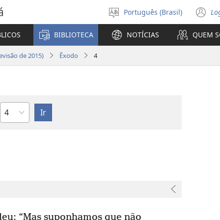
á
Português (Brasil)
Lo
Selecione
(a
o
n
BLICOS
BIBLIOTECA
NOTÍCIAS
QUEM 
idioma
ja
visão de 2015)
Êxodo
4
Capítulo
deu: “Mas suponhamos que não