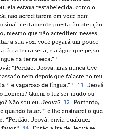
u, ela estava restabelecida, como o
“Se não acreditarem em você nem
o sinal, certamente prestarão atenção
, mesmo que não acreditem nesses
utar a sua voz, você pegará um pouco
mará na terra seca, e a água que pegar
+
ngue na terra seca.”
ová: “Perdão, Jeová, mas nunca tive
 passado nem depois que falaste ao teu
11
+
*
la
e vagaroso de língua.”
Jeová
 ao homem? Quem o faz ser mudo ou
12
ego? Não sou eu, Jeová?
Portanto,
*
cê quando falar,
e lhe ensinarei o que
e: “Perdão, Jeová, envia qualquer
14
 favor.”
Então a ira de Jeová se