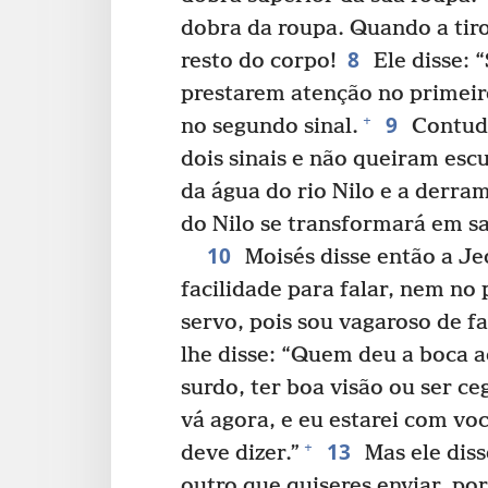
dobra da roupa. Quando a tiro
8
resto do corpo!
Ele disse: 
prestarem atenção no primeir
9
+
no segundo sinal.
Contudo
dois sinais e não queiram esc
da água do rio Nilo e a derra
do Nilo se transformará em sa
10
Moisés disse então a Je
facilidade para falar, nem no
servo, pois sou vagaroso de fa
lhe disse: “Quem deu a boca
surdo, ter boa visão ou ser c
vá agora, e eu estarei com vo
13
+
deve dizer.”
Mas ele diss
outro que quiseres enviar, por