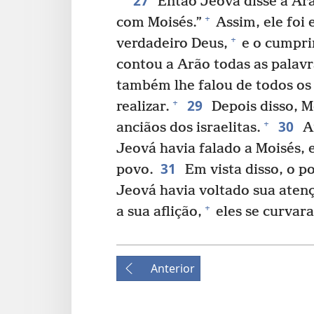
27
Então Jeová disse a Arã
+
com Moisés.”
Assim, ele foi
+
verdadeiro Deus,
e o cumpri
contou a Arão todas as palavr
também lhe falou de todos os
29
+
realizar.
Depois disso, M
30
+
anciãos dos israelitas.
Ar
Jeová havia falado a Moisés, e
31
povo.
Em vista disso, o p
Jeová havia voltado sua atenç
+
a sua aflição,
eles se curvar
Anterior