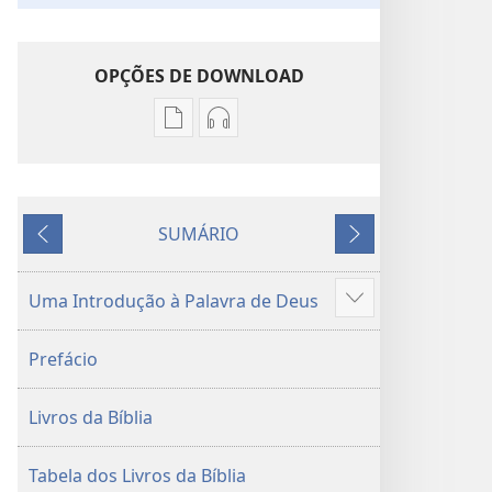
OPÇÕES DE DOWNLOAD
Opções
Opções
de
de
download
download
de
de
SUMÁRIO
publicações
áudio
Anterior
Próximo
Tradução
Tradução
do
do
Uma Introdução à Palavra de Deus
Mostrar
Novo
Novo
mais
Mundo
Mundo
Prefácio
da
da
Bíblia
Bíblia
Livros da Bíblia
Sagrada
Sagrada
(revisão
(revisão
de
de
Tabela dos Livros da Bíblia