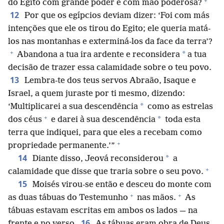
+
do Egito com grande poder e com mão poderosa?
12
Por que os egípcios deviam dizer: ‘Foi com más
intenções que ele os tirou do Egito; ele queria matá-
los nas montanhas e exterminá-los da face da terra’?
+
*
Abandona a tua ira ardente e reconsidera
a tua
decisão de trazer essa calamidade sobre o teu povo.
13
Lembra-te dos teus servos Abraão, Isaque e
Israel, a quem juraste por ti mesmo, dizendo:
*
‘Multiplicarei a sua descendência
como as estrelas
+
*
dos céus
e darei à sua descendência
toda esta
terra que indiquei, para que eles a recebam como
+
propriedade permanente.’”
14
*
Diante disso, Jeová reconsiderou
a
+
calamidade que disse que traria sobre o seu povo.
15
Moisés virou-se então e desceu do monte com
+
+
as duas tábuas do Testemunho
nas mãos.
As
tábuas estavam escritas em ambos os lados — na
16
frente e no verso.
As tábuas eram obra de Deus,