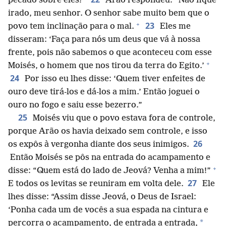
pecado sobre eles?”
Arão respondeu: “Não fique
irado, meu senhor. O senhor sabe muito bem que o
+
23
povo tem inclinação para o mal.
Eles me
disseram: ‘Faça para nós um deus que vá à nossa
frente, pois não sabemos o que aconteceu com esse
+
Moisés, o homem que nos tirou da terra do Egito.’
24
Por isso eu lhes disse: ‘Quem tiver enfeites de
ouro deve tirá-los e dá-los a mim.’ Então joguei o
ouro no fogo e saiu esse bezerro.”
25
Moisés viu que o povo estava fora de controle,
porque Arão os havia deixado sem controle, e isso
26
os expôs à vergonha diante dos seus inimigos.
Então Moisés se pôs na entrada do acampamento e
+
disse: “Quem está do lado de Jeová? Venha a mim!”
27
E todos os levitas se reuniram em volta dele.
Ele
lhes disse: “Assim disse Jeová, o Deus de Israel:
‘Ponha cada um de vocês a sua espada na cintura e
*
percorra o acampamento, de entrada a entrada,