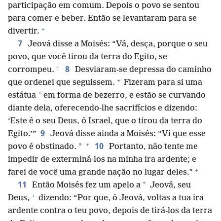
participação em comum. Depois o povo se sentou
para comer e beber. Então se levantaram para se
+
divertir.
7
Jeová disse a Moisés: “Vá, desça, porque o seu
povo, que você tirou da terra do Egito, se
+
8
corrompeu.
Desviaram-se depressa do caminho
+
que ordenei que seguissem.
Fizeram para si uma
*
estátua
em forma de bezerro, e estão se curvando
diante dela, oferecendo-lhe sacrifícios e dizendo:
‘Este é o seu Deus, ó Israel, que o tirou da terra do
9
Egito.’”
Jeová disse ainda a Moisés: “Vi que esse
+
10
*
povo é obstinado.
Portanto, não tente me
impedir de exterminá-los na minha ira ardente; e
+
farei de você uma grande nação no lugar deles.”
11
*
Então Moisés fez um apelo a
Jeová, seu
+
Deus,
dizendo: “Por que, ó Jeová, voltas a tua ira
ardente contra o teu povo, depois de tirá-los da terra