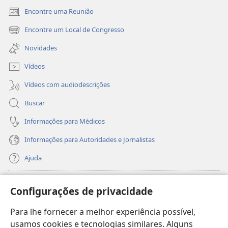
Encontre uma Reunião
(abre
nova
Encontre um Local de Congresso
(abre
janela)
nova
Novidades
janela)
Vídeos
Vídeos com audiodescrições
Buscar
Informações para Médicos
Informações para Autoridades e Jornalistas
Ajuda
Donativos
(abre
Configurações de privacidade
nova
janela)
Para lhe fornecer a melhor experiência possível,
Biblioteca On-line da Torre de Vigia™
(abre
usamos cookies e tecnologias similares. Alguns
nova