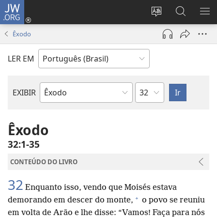
JW.ORG
Log
in
Mudar
Buscar
EXI
(abre
o
no
ME
Êxodo
nova
idioma
JW.ORG
janela)
do
LER EM
site
Capítulo
EXIBIR
Livro
bíblico
Êxodo
32:1-35
CONTEÚDO DO LIVRO
32
Enquanto isso, vendo que Moisés estava
+
demorando em descer do monte,
o povo se reuniu
em volta de Arão e lhe disse: “Vamos! Faça para nós