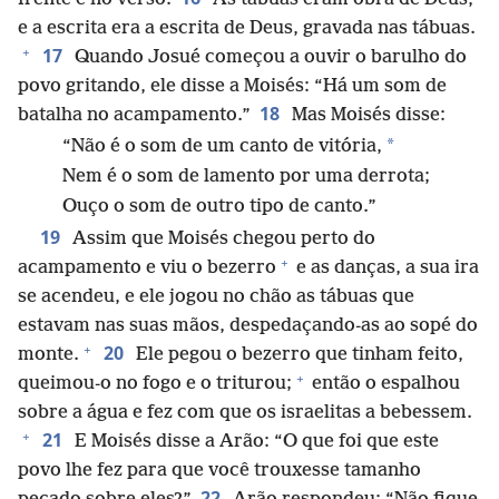
e a escrita era a escrita de Deus, gravada nas tábuas.
+
17
Quando Josué começou a ouvir o barulho do
povo gritando, ele disse a Moisés: “Há um som de
18
batalha no acampamento.”
Mas Moisés disse:
*
“Não é o som de um canto de vitória,
Nem é o som de lamento por uma derrota;
Ouço o som de outro tipo de canto.”
19
Assim que Moisés chegou perto do
+
acampamento e viu o bezerro
e as danças, a sua ira
se acendeu, e ele jogou no chão as tábuas que
estavam nas suas mãos, despedaçando-as ao sopé do
+
20
monte.
Ele pegou o bezerro que tinham feito,
+
queimou-o no fogo e o triturou;
então o espalhou
sobre a água e fez com que os israelitas a bebessem.
+
21
E Moisés disse a Arão: “O que foi que este
povo lhe fez para que você trouxesse tamanho
22