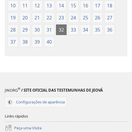
(revisão
(revisão
10
11
12
13
14
15
16
17
18
de
de
2015)
2015)
19
20
21
22
23
24
25
26
27
28
29
30
31
32
33
34
35
36
37
38
39
40
®
JW.ORG
/ SITE OFICIAL DAS TESTEMUNHAS DE JEOVÁ
Configurações de aparência
Links rápidos
Peça uma Visita