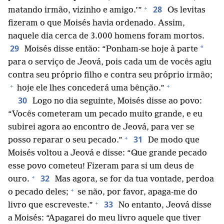
+
28
matando irmão, vizinho e amigo.’”
Os levitas
fizeram o que Moisés havia ordenado. Assim,
naquele dia cerca de 3.000 homens foram mortos.
29
*
Moisés disse então: “Ponham-se hoje à parte
para o serviço de Jeová, pois cada um de vocês agiu
contra seu próprio filho e contra seu próprio irmão;
+
+
hoje ele lhes concederá uma bênção.”
30
Logo no dia seguinte, Moisés disse ao povo:
“Vocês cometeram um pecado muito grande, e eu
subirei agora ao encontro de Jeová, para ver se
+
31
posso reparar o seu pecado.”
De modo que
Moisés voltou a Jeová e disse: “Que grande pecado
esse povo cometeu! Fizeram para si um deus de
+
32
ouro.
Mas agora, se for da tua vontade, perdoa
+
o pecado deles;
se não, por favor, apaga-me do
+
33
livro que escreveste.”
No entanto, Jeová disse
a Moisés: “Apagarei do meu livro aquele que tiver