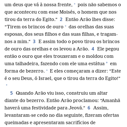
+
um deus que vá à nossa frente,
pois não sabemos o
que aconteceu com esse Moisés, o homem que nos
2
tirou da terra do Egito.”
Então Arão lhes disse:
+
“Tirem os brincos de ouro
das orelhas das suas
esposas, dos seus filhos e das suas filhas, e tragam-
3
nos a mim.”
E assim todo o povo tirou os brincos
4
de ouro das orelhas e os levou a Arão.
Ele pegou
então o ouro que eles trouxeram e o moldou com
*
uma talhadeira, fazendo com ele uma estátua
em
+
forma de bezerro.
E eles começaram a dizer: “Este
é o seu Deus, ó Israel, que o tirou da terra do Egito!”
+
5
Quando Arão viu isso, construiu um altar
diante do bezerro. Então Arão proclamou: “Amanhã
6
haverá uma festividade para Jeová.”
Assim,
levantaram-se cedo no dia seguinte, fizeram ofertas
queimadas e apresentaram sacrifícios de