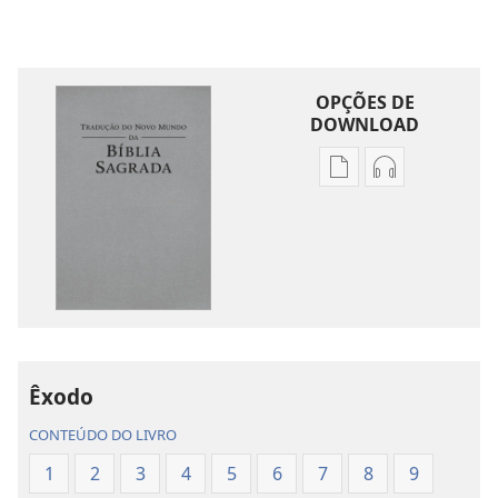
OPÇÕES DE
DOWNLOAD
Opções
Opções
de
de
download
download
de
de
publicações
áudio
Tradução
Tradução
do
do
Novo
Novo
Mundo
Mundo
Êxodo
da
da
CONTEÚDO DO LIVRO
Bíblia
Bíblia
Sagrada
Sagrada
1
2
3
4
5
6
7
8
9