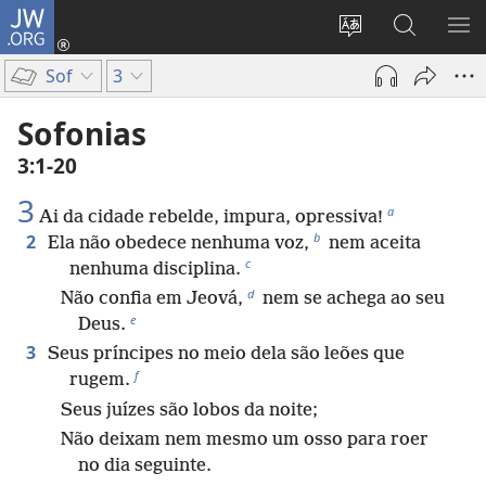
JW.ORG
Log
in
Mudar
Buscar
EXI
(abre
o
no
ME
Sof
3
nova
idioma
JW.ORG
janela)
do
Sofonias
site
3:1-20
3
a
Ai da cidade rebelde, impura, opressiva!
b
2
Ela não obedece nenhuma voz,
nem aceita
c
nenhuma disciplina.
d
Não confia em Jeová,
nem se achega ao seu
e
Deus.
3
Seus príncipes no meio dela são leões que
f
rugem.
Seus juízes são lobos da noite;
Não deixam nem mesmo um osso para roer
no dia seguinte.