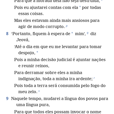
Para que a morada dela não seja destruída,
*
Pois eu ajustarei contas com ela
por todas
essas coisas.
Mas eles estavam ainda mais ansiosos para
p
agir de modo corrupto.
q
8
*
‘Portanto, fiquem à espera de
mim’,
diz
Jeová,
‘Até o dia em que eu me levantar para tomar
*
despojo,
Pois a minha decisão judicial é ajuntar nações
e reunir reinos,
Para derramar sobre eles a minha
r
indignação, toda a minha ira ardente;
Pois toda a terra será consumida pelo fogo do
s
meu zelo.
9
Naquele tempo, mudarei a língua dos povos para
uma língua pura,
Para que todos eles possam invocar o nome