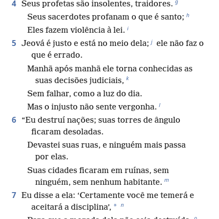
g
4
Seus profetas são insolentes, traidores.
h
Seus sacerdotes profanam o que é santo;
i
Eles fazem violência à lei.
j
5
Jeová é justo e está no meio dela;
ele não faz o
que é errado.
Manhã após manhã ele torna conhecidas as
k
suas decisões judiciais,
Sem falhar, como a luz do dia.
l
Mas o injusto não sente vergonha.
6
“Eu destruí nações; suas torres de ângulo
ficaram desoladas.
Devastei suas ruas, e ninguém mais passa
por elas.
Suas cidades ficaram em ruínas, sem
m
ninguém, sem nenhum habitante.
7
Eu disse a ela: ‘Certamente você me temerá e
n
*
aceitará a disciplina’,
o