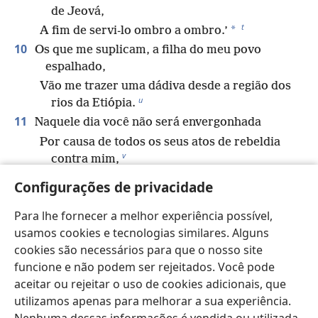
de Jeová,
t
*
A fim de servi-lo ombro a ombro.’
10
Os que me suplicam, a filha do meu povo
espalhado,
Vão me trazer uma dádiva desde a região dos
u
rios da Etiópia.
11
Naquele dia você não será envergonhada
Por causa de todos os seus atos de rebeldia
v
contra mim,
Porque removerei do seu meio os orgulhosos
Configurações de privacidade
arrogantes,
E você nunca mais será arrogante no meu
Para lhe fornecer a melhor experiência possível,
w
santo monte.
usamos cookies e tecnologias similares. Alguns
cookies são necessários para que o nosso site
12
Deixarei um povo humilde e modesto restar no
x
funcione e não podem ser rejeitados. Você pode
seu meio,
aceitar ou rejeitar o uso de cookies adicionais, que
E eles se refugiarão no nome de Jeová.
utilizamos apenas para melhorar a sua experiência.
y
13
Os que restarem de Israel
não farão o que é