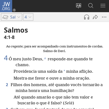
JW.ORG
Log
in
Mudar
Buscar
EXI
(abre
o
no
ME
Sal
4
nova
idioma
JW.ORG
janela)
do
Salmos
site
4:1-8
Ao regente; para ser acompanhado com instrumentos de cordas.
Salmo de Davi.
4
a
Ó meu justo Deus,
responde-me quando te
chamo.
*
Providencia uma saída da
minha aflição.
Mostra-me favor e ouve a minha oração.
2
Filhos dos homens, até quando vocês tornarão a
minha honra uma humilhação?
Até quando amarão o que não tem valor e
buscarão o que é falso? (
Selá
)