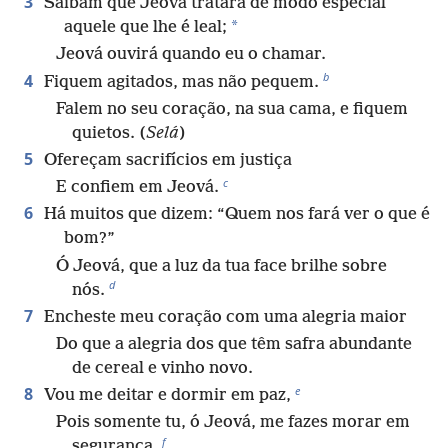
3
Saibam que Jeová tratará de modo especial
*
aquele que lhe é leal;
Jeová ouvirá quando eu o chamar.
b
4
Fiquem agitados, mas não pequem.
Falem no seu coração, na sua cama, e fiquem
quietos. (
Selá
)
5
Ofereçam sacrifícios em justiça
c
E confiem em Jeová.
6
Há muitos que dizem: “Quem nos fará ver o que é
bom?”
Ó Jeová, que a luz da tua face brilhe sobre
d
nós.
7
Encheste meu coração com uma alegria maior
Do que a alegria dos que têm safra abundante
de cereal e vinho novo.
e
8
Vou me deitar e dormir em paz,
Pois somente tu, ó Jeová, me fazes morar em
f
segurança.