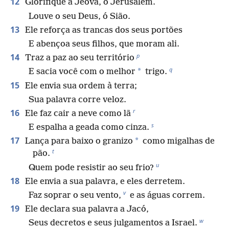
12
Glorifique a Jeová, ó Jerusalém.
Louve o seu Deus, ó Sião.
13
Ele reforça as trancas dos seus portões
E abençoa seus filhos, que moram ali.
p
14
Traz a paz ao seu território
q
*
E sacia você com o melhor
trigo.
15
Ele envia sua ordem à terra;
Sua palavra corre veloz.
r
16
Ele faz cair a neve como lã
s
E espalha a geada como cinza.
17
*
Lança para baixo o granizo
como migalhas de
t
pão.
u
Quem pode resistir ao seu frio?
18
Ele envia a sua palavra, e eles derretem.
v
Faz soprar o seu vento,
e as águas correm.
19
Ele declara sua palavra a Jacó,
w
Seus decretos e seus julgamentos a Israel.