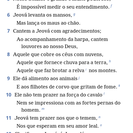
f
É impossível medir o seu entendimento.
g
6
Jeová levanta os mansos,
Mas lança os maus ao chão.
7
Cantem a Jeová com agradecimentos;
Ao acompanhamento da harpa, cantem
louvores ao nosso Deus,
8
Aquele que cobre os céus com nuvens,
h
Aquele que fornece chuva para a terra,
i
Aquele que faz brotar a relva
nos montes.
j
9
Ele dá alimento aos animais
k
E aos filhotes de corvo que gritam de fome.
l
10
Ele não tem prazer na força do cavalo
Nem se impressiona com as fortes pernas do
m
homem.
n
11
Jeová tem prazer nos que o temem,
o
Nos que esperam em seu amor leal.