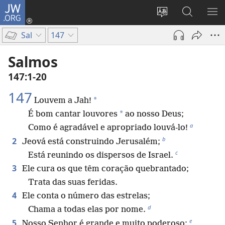
JW.ORG
Log
in
Mudar
Buscar
EXI
(abre
o
no
ME
Sal
147
nova
idioma
JW.ORG
janela)
do
Salmos
site
147:1-20
147
*
Louvem a Jah!
*
É bom cantar louvores
ao nosso Deus;
a
Como é agradável e apropriado louvá-lo!
b
2
Jeová está construindo Jerusalém;
c
Está reunindo os dispersos de Israel.
3
Ele cura os que têm coração quebrantado;
Trata das suas feridas.
4
Ele conta o número das estrelas;
d
Chama a todas elas por nome.
e
5
Nosso Senhor é grande e muito poderoso;