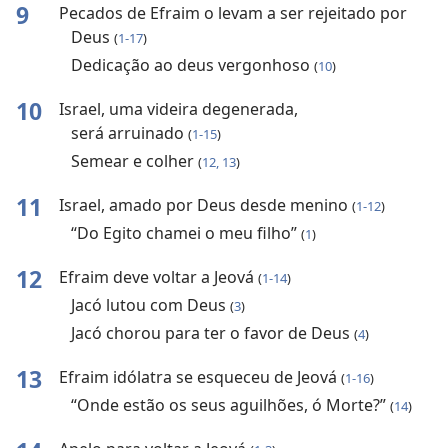
9
Pecados de Efraim o levam a ser rejeitado por
Deus
(
1-17
)
Dedicação ao deus vergonhoso
(
10
)
10
Israel, uma videira degenerada,
será arruinado
(
1-15
)
Semear e colher
(
12, 13
)
11
Israel, amado por Deus desde menino
(
1-12
)
“Do Egito chamei o meu filho”
(
1
)
12
Efraim deve voltar a Jeová
(
1-14
)
Jacó lutou com Deus
(
3
)
Jacó chorou para ter o favor de Deus
(
4
)
13
Efraim idólatra se esqueceu de Jeová
(
1-16
)
“Onde estão os seus aguilhões, ó Morte?”
(
14
)