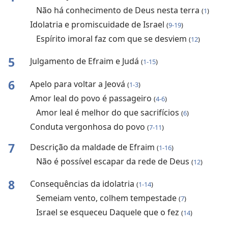
Não há conhecimento de Deus nesta terra
(
1
)
Idolatria e promiscuidade de Israel
(
9-19
)
Espírito imoral faz com que se desviem
(
12
)
5
Julgamento de Efraim e Judá
(
1-15
)
6
Apelo para voltar a Jeová
(
1-3
)
Amor leal do povo é passageiro
(
4-6
)
Amor leal é melhor do que sacrifícios
(
6
)
Conduta vergonhosa do povo
(
7-11
)
7
Descrição da maldade de Efraim
(
1-16
)
Não é possível escapar da rede de Deus
(
12
)
8
Consequências da idolatria
(
1-14
)
Semeiam vento, colhem tempestade
(
7
)
Israel se esqueceu Daquele que o fez
(
14
)