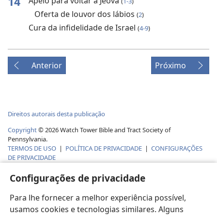
14
Apelo para voltar a Jeová
(
1-3
)
Oferta de louvor dos lábios
(
2
)
Cura da infidelidade de Israel
(
4-9
)
Anterior
Próximo
Direitos autorais desta publicação
Copyright
© 2026 Watch Tower Bible and Tract Society of
Pennsylvania.
TERMOS DE USO
|
POLÍTICA DE PRIVACIDADE
|
CONFIGURAÇÕES
DE PRIVACIDADE
Configurações de privacidade
Para lhe fornecer a melhor experiência possível,
usamos cookies e tecnologias similares. Alguns