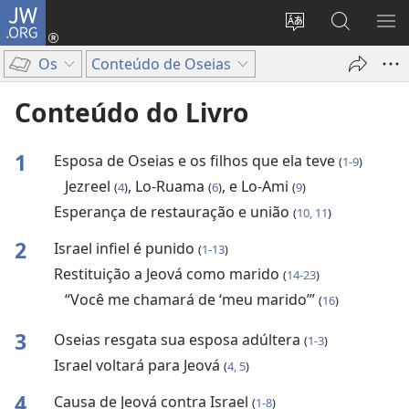
JW.ORG
Log
in
Mudar
Buscar
EXI
(abre
o
no
ME
Os
Conteúdo de Oseias
nova
idioma
JW.ORG
janela)
do
Conteúdo do Livro
site
1
Esposa de Oseias e os filhos que ela teve
(
1-9
)
Jezreel
, Lo-Ruama
, e Lo-Ami
(
4
)
(
6
)
(
9
)
Esperança de restauração e união
(
10, 11
)
2
Israel infiel é punido
(
1-13
)
Restituição a Jeová como marido
(
14-23
)
“Você me chamará de ‘meu marido’”
(
16
)
3
Oseias resgata sua esposa adúltera
(
1-3
)
Israel voltará para Jeová
(
4, 5
)
4
Causa de Jeová contra Israel
(
1-8
)