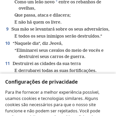
*
Como um leão novo
entre os rebanhos de
ovelhas,
Que passa, ataca e dilacera;
E não há quem os livre.
9
Sua mão se levantará sobre os seus adversários,
E todos os seus inimigos serão destruídos.”
10
“Naquele dia”, diz Jeová,
“Eliminarei seus cavalos do meio de vocês e
destruirei seus carros de guerra.
11
Destruirei as cidades da sua terra
E derrubarei todas as suas fortificações.
12
*
Acabarei com as feitiçarias que você pratica,
Configurações de privacidade
E nenhum praticante de magia continuará no
m
seu meio.
Para lhe fornecer a melhor experiência possível,
13
usamos cookies e tecnologias similares. Alguns
Eliminarei do meio de vocês suas imagens
cookies são necessários para que o nosso site
esculpidas e suas colunas sagradas,
funcione e não podem ser rejeitados. Você pode
E vocês não se curvarão mais diante do