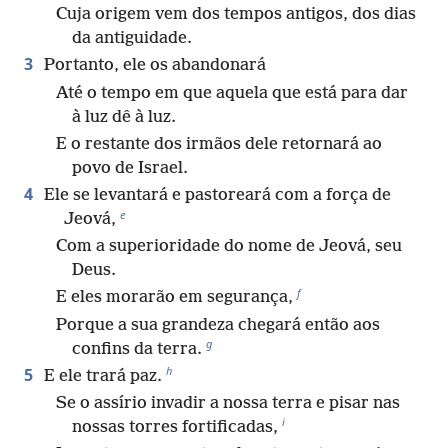
Cuja origem vem dos tempos antigos, dos dias
da antiguidade.
3
Portanto, ele os abandonará
Até o tempo em que aquela que está para dar
à luz dê à luz.
E o restante dos irmãos dele retornará ao
povo de Israel.
4
Ele se levantará e pastoreará com a força de
e
Jeová,
Com a superioridade do nome de Jeová, seu
Deus.
f
E eles morarão em segurança,
Porque a sua grandeza chegará então aos
g
confins da terra.
h
5
E ele trará paz.
Se o assírio invadir a nossa terra e pisar nas
i
nossas torres fortificadas,