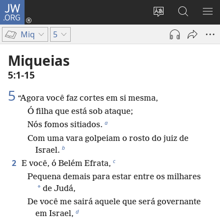
JW.ORG
Log
in
Mudar
Buscar
EXI
(abre
o
no
ME
Miq
5
nova
idioma
JW.ORG
janela)
do
Miqueias
site
5:1-15
5
“Agora você faz cortes em si mesma,
Ó filha que está sob ataque;
a
Nós fomos sitiados.
Com uma vara golpeiam o rosto do juiz de
b
Israel.
c
2
E você, ó Belém Efrata,
Pequena demais para estar entre os milhares
*
de Judá,
De você me sairá aquele que será governante
d
em Israel,