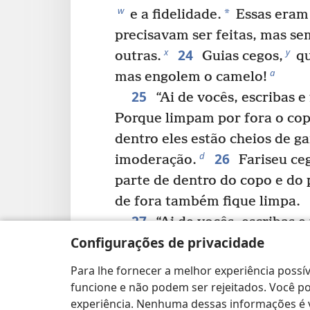
w
*
e a fidelidade.
Essas eram 
precisavam ser feitas, mas se
24
x
y
outras.
Guias cegos,
qu
a
mas engolem o camelo!
25
“Ai de vocês, escribas e 
Porque limpam por fora o cop
dentro eles estão cheios de g
26
d
imoderação.
Fariseu ceg
parte de dentro do copo e do 
de fora também fique limpa.
27
“Ai de vocês, escribas e 
Configurações de privacidade
Porque são como sepulcros ca
realmente parecem belos, mas
Para lhe fornecer a melhor experiência possív
cheios de ossos de mortos e d
funcione e não podem ser rejeitados. Você pod
28
experiência. Nenhuma dessas informações é ve
impureza.
Do mesmo modo