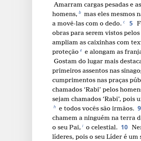
Amarram cargas pesadas e a
b
homens,
mas eles mesmos nã
5
c
a movê-las com o dedo.
F
obras para serem vistos pelo
ampliam as caixinhas com te
e
proteção
e alongam as franja
Gostam do lugar mais destac
primeiros assentos nas sinago
cumprimentos nas praças públ
chamados ‘Rabi’ pelos homen
sejam chamados ‘Rabi’, pois u
h
e todos vocês são irmãos.
chamem a ninguém na terra de
10
i
o seu Pai,
o celestial.
Nem
líderes, pois o seu Líder é um 