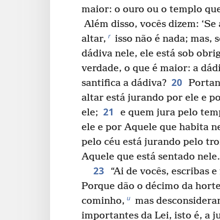
maior: o ouro ou o templo que
Além disso, vocês dizem: ‘Se 
r
altar,
isso não é nada; mas, s
dádiva nele, ele está sob obri
verdade, o que é maior: a dád
20
santifica a dádiva?
Portan
altar está jurando por ele e p
21
ele;
e quem jura pelo temp
ele e por Aquele que habita ne
pelo céu está jurando pelo tr
Aquele que está sentado nele.
23
“Ai de vocês, escribas e 
Porque dão o décimo da horte
u
cominho,
mas desconsideram
importantes da Lei, isto é, a j