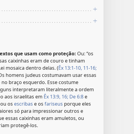
textos que usam como proteção:
Ou: “os
Essas caixinhas eram de couro e tinham
ei mosaica dentro delas. (
Êx 13:1-10, 11-16;
 Os homens judeus costumavam usar essas
 e no braço esquerdo. Esse costume
guns interpretaram literalmente a ordem
o aos israelitas em
Êx 13:9,
16;
De 6:8
e
nou os
escribas
e os
fariseus
porque eles
aiores só para impressionar outros e
e essas caixinhas eram amuletos, ou
riam protegê-los.