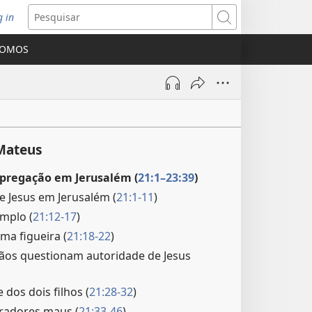
g in
bre
Pesquisar
ova
SOMOS
nela)
 Mateus
 pregação em Jerusalém (
21:1–23:39
)
de Jesus em Jerusalém (
21:1-11
)
emplo (
21:12-17
)
ma figueira (
21:18-22
)
iãos questionam autoridade de Jesus
e dos dois filhos (
21:28-32
)
vradores maus (
21:33-46
)