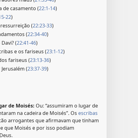
ta de casamento (
22:1-14
)
15-22
)
ressurreição (
22:23-33
)
ndamentos (
22:34-40
)
 Davi? (
22:41-46
)
ribas e os fariseus (
23:1-12
)
dos fariseus (
23:13-36
)
 Jerusalém (
23:37-39
)
gar de Moisés:
Ou: “assumiram o lugar de
sentaram na cadeira de Moisés”. Os
escribas
ão arrogantes que afirmavam que tinham
e que Moisés e por isso podiam
 Deus.