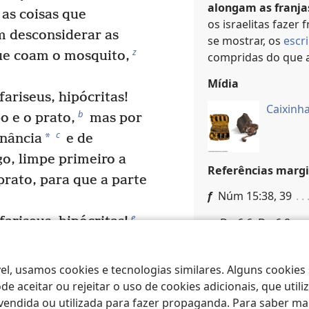
alongam as franja
as coisas que
os israelitas fazer
m desconsiderar as
se mostrar, os
escr
z
e coam o mosquito,
compridas do que a
Mídia
fariseus, hipócritas!
Caixinha
b
o e o prato,
mas por
c
*
anância
e de
o, limpe primeiro a
Referências margi
prato, para que a parte
f
Núm 15:38, 39
e
fariseus, hipócritas!
e
De 6:6; De 6:8
f
iados,
que por fora
d
Mt 6:1, 2
 por dentro estão
el, usamos cookies e tecnologias similares. Alguns cookies
e todo tipo de
e aceitar ou rejeitar o uso de cookies adicionais, que uti
Mateus 23:6
ndida ou utilizada para fazer propaganda. Para saber mais
, por fora vocês