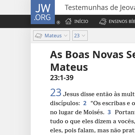
JW.ORG
Testemunhas de Jeov
INÍCIO
ENSINOS BÍ
Mateus
23
As Boas Novas 
Mateus
23:1-39
23
Jesus disse então às mult
2
discípulos:
“Os escribas e o
3
no lugar de Moisés.
Portan
tudo o que eles dizem a você
eles, pois falam, mas não pra