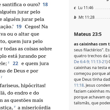
18
 santifica o ouro?
c
Lu 11:46
alguém jurar pelo
b
Mt 11:28
e alguém jurar pela
19
gação.’
Cegos! Na
Mateus 23:5
iva ou o altar que
to, quem jura pelo
as caixinhas com 
or todas as coisas sobre
seus filactérios”. 
quatro trechos da L
lo está jurando por
De 6:4-9;
11:13-21
)
22
s
le;
e quem jura
caixinhas na testa
ono de Deus e por
começou porque al
t
que Deus tinha dad
11:18
. Jesus conde
fariseus, hipócritas!
faziam caixinhas m
lã, do endro e do
porque achavam qu
 as questões mais
talismãs, que pode
v
ustiça,
a misericórdia