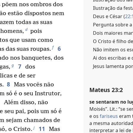
s põem nos ombros dos
Ilustração da fes
o estão dispostos nem
Deus e César (
22:
azem todas as suas
Pergunta sobre a 
d
s homens,
pois
Dois maiores ma
xtos que usam como
O Cristo é filho de
6
f
s das suas roupas.
Não imitem os esc
Ai dos escribas e 
ado nos banquetes, dos
7
g
Jesus lamenta por
gas,
dos
icas e de ser
8
s.
Mas vocês não
Mateus 23:2
m só é o seu Instrutor,
9
se sentaram no lu
Além disso, não
Moisés”. Lit.: “se 
 seu pai, pois um só é
e os
fariseus
eram t
 sejam chamados de
a mesma autoridad
11
j
só, o Cristo.
Mas
interpretar a lei de