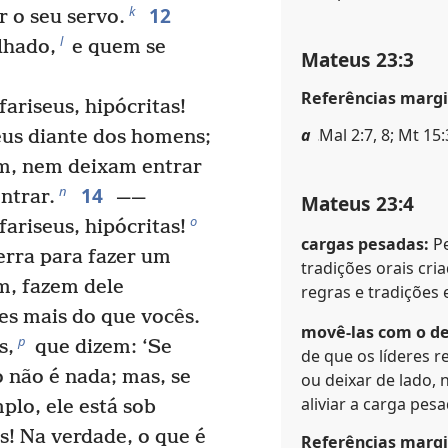
12
k
r o seu servo.
l
lhado,
e quem se
Mateus 23:3
Referências margi
fariseus, hipócritas!
a
Mal 2:7, 8; Mt 15:
us diante dos homens;
m, nem deixam entrar
14
n
ntrar.
——
Mateus 23:4
o
fariseus, hipócritas!
cargas pesadas:
Pe
erra para fazer um
tradições orais cria
m, fazem dele
regras e tradições 
s mais do que vocês.
movê-las com o d
p
s,
que dizem: ‘Se
de que os líderes r
o não é nada; mas, se
ou deixar de lado
aliviar a carga pe
plo, ele está sob
s! Na verdade, o que é
Referências margi