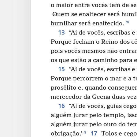
o maior entre vocês tem de se
Quem se enaltecer será humi
m
humilhar será enaltecido.
13
“Ai de vocês, escribas e 
Porque fecham o Reino dos cé
pois vocês mesmos não entra
os que estão a caminho para e
15
“Ai de vocês, escribas e 
Porque percorrem o mar e a t
prosélito e, quando consegue
merecedor da Geena duas veze
16
“Ai de vocês, guias cego
alguém jurar pelo templo, iss
alguém jurar pelo ouro do tem
17
q
obrigação.’
Tolos e cego