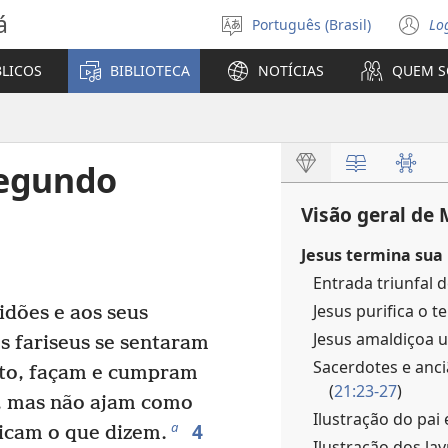
á
Português (Brasil)
Lo
Selecione
(a
o
n
BLICOS
BIBLIOTECA
NOTÍCIAS
QUEM 
idioma
ja
Segundo
Visão geral de
Jesus termina sua
Entrada triunfal 
Jesus purifica o t
idões e aos seus
Jesus amaldiçoa u
s fariseus se sentaram
Sacerdotes e anc
to, façam e cumpram
(
21:23-27
)
s, mas não ajam como
Ilustração do pai 
4
a
ticam o que dizem.
Ilustração dos la