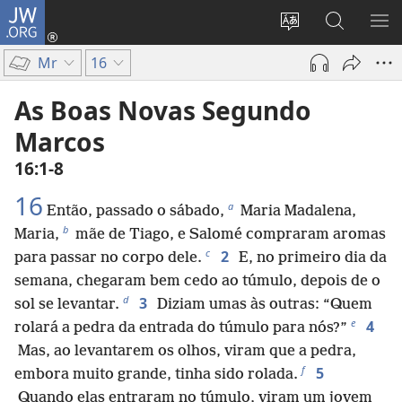
JW.ORG
Log
in
Mudar
Buscar
EXI
(abre
o
no
ME
Mr
16
nova
idioma
JW.ORG
janela)
do
As Boas Novas Segundo
site
Marcos
16:1-8
16
a
Então, passado o sábado,
Maria Madalena,
b
Maria,
mãe de Tiago, e Salomé compraram aromas
c
2
para passar no corpo dele.
E, no primeiro dia da
semana, chegaram bem cedo ao túmulo, depois de o
d
3
sol se levantar.
Diziam umas às outras: “Quem
e
4
rolará a pedra da entrada do túmulo para nós?”
Mas, ao levantarem os olhos, viram que a pedra,
f
5
embora muito grande, tinha sido rolada.
Quando elas entraram no túmulo, viram um jovem