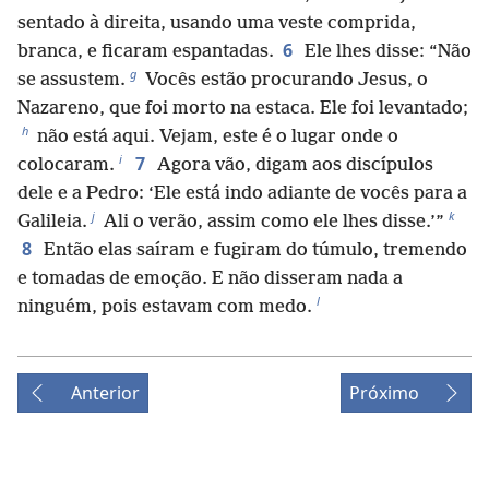
sentado à direita, usando uma veste comprida,
6
branca, e ficaram espantadas.
Ele lhes disse: “Não
g
se assustem.
Vocês estão procurando Jesus, o
Nazareno, que foi morto na estaca. Ele foi levantado;
h
não está aqui. Vejam, este é o lugar onde o
i
7
colocaram.
Agora vão, digam aos discípulos
dele e a Pedro: ‘Ele está indo adiante de vocês para a
j
k
Galileia.
Ali o verão, assim como ele lhes disse.’”
8
Então elas saíram e fugiram do túmulo, tremendo
e tomadas de emoção. E não disseram nada a
l
ninguém, pois estavam com medo.
Anterior
Próximo