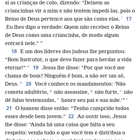
si as crianças de colo, dizendo: “Deixem as
criancinhas vir a mim e não tentem impedi-las, pois o
l
17
Reino de Deus pertence aos que são como elas.
Eu lhes digo a verdade: Quem não receber o Reino
de Deus como uma criancinha, de modo algum
m
entrará nele.”
18
E um dos líderes dos judeus lhe perguntou:
“Bom Instrutor, o que devo fazer para herdar a vida
n
19
eterna?”
Jesus lhe disse: “Por que você me
chama de bom? Ninguém é bom, a não ser um só,
o
20
Deus.
Você conhece os mandamentos: ‘Não
p
q
r
cometa adultério,
não assassine,
não furte,
não
s
t
dê falso testemunho,
honre seu pai e sua mãe.’”
21
O homem disse então: “Tenho cumprido todos
22
esses desde bem jovem.”
Ao ouvir isso, Jesus
lhe disse: “Ainda há uma coisa que falta a seu
respeito: venda tudo o que você tem e distribua o