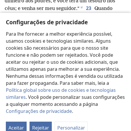
dinheiro aos pobres, e você terá um tesouro nos
u
23
céus; e venha ser meu seguidor.”
Quando
ouviu isso, ele ficou profundamente triste, porque
Configurações de privacidade
v
era muito rico.
24
Jesus olhou para ele e disse: “Como será
Para lhe fornecer a melhor experiência possível,
difícil para os que têm dinheiro entrar no Reino de
usamos cookies e tecnologias similares. Alguns
w
25
Deus!
De fato, é mais fácil um camelo passar
cookies são necessários para que o nosso site
pelo buraco de uma agulha de costura, do que um
funcione e não podem ser rejeitados. Você pode
x
26
aceitar ou rejeitar o uso de cookies adicionais, que
rico entrar no Reino de Deus.”
Os que ouviram
y
27
utilizamos apenas para melhorar a sua experiência.
isso disseram: “Quem é que pode ser salvo?”
Nenhuma dessas informações é vendida ou utilizada
Ele disse: “As coisas impossíveis para os homens são
para fazer propaganda. Para saber mais, leia a
z
28
possíveis para Deus.”
Mas Pedro disse: “Veja,
Política global sobre uso de cookies e tecnologias
a
deixamos tudo que tínhamos e seguimos o senhor.”
similares
. Você pode personalizar suas configurações
29
Ele lhes disse: “Eu lhes garanto: Não há ninguém
a qualquer momento acessando a página
que tenha deixado casa, esposa, irmãos, pais ou
Configurações de privacidade
.
b
30
Pa
filhos por causa do Reino de Deus
que não
d
*
receba muitas vezes mais neste tempo
e, no futuro
Aceitar
Rejeitar
Personalizar
es
c
sistema de coisas, a vida eterna.”