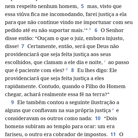
5
nem respeito nenhum homem,
mas, visto que
essa viúva fica me incomodando, farei justiça a ela
para que não continue vindo me importunar com seu
b
6
pedido até eu não suportar mais.’”
O Senhor
disse então: “Ouçam o que o juiz, embora injusto,
7
disse!
Certamente, então, será que Deus não
providenciará que seja feita justiça aos seus
c
escolhidos, que clamam a ele dia e noite,
ao passo
d
8
que é paciente com eles?
Eu lhes digo: Ele
providenciará que seja feita justiça a eles
rapidamente. Contudo, quando o Filho do Homem
chegar, achará realmente essa fé na terra?”
9
Ele também contou a seguinte ilustração a
e
alguns que confiavam na sua própria justiça
e
10
consideravam os outros como nada:
“Dois
homens subiram ao templo para orar: um era
11
fariseu, o outro era cobrador de impostos.
O