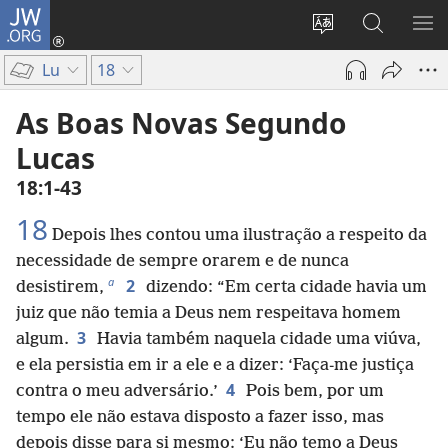
JW.ORG
Log
in
Mudar
Buscar
EXI
(abre
o
no
ME
Lu
18
nova
idioma
JW.ORG
janela)
do
As Boas Novas Segundo
site
Lucas
18:1-43
18
Depois lhes contou uma ilustração a respeito da
necessidade de sempre orarem e de nunca
a
2
desistirem,
dizendo: “Em certa cidade havia um
juiz que não temia a Deus nem respeitava homem
3
algum.
Havia também naquela cidade uma viúva,
e ela persistia em ir a ele e a dizer: ‘Faça-me justiça
4
contra o meu adversário.’
Pois bem, por um
tempo ele não estava disposto a fazer isso, mas
depois disse para si mesmo: ‘Eu não temo a Deus