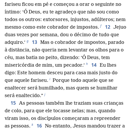
fariseu ficou em pé e começou a orar o seguinte no
íntimo: ‘Ó Deus, eu te agradeço que não sou como
todos os outros: extorsores, injustos, adúlteros; nem
f
12
mesmo como este cobrador de impostos.
Jejuo
duas vezes por semana, dou o décimo de tudo que
g
13
adquiro.’
Mas o cobrador de impostos, parado
à distância, não queria nem levantar os olhos para o
céu, mas batia no peito, dizendo: ‘Ó Deus, tem
h
14
misericórdia de mim, um pecador.’
Eu lhes
digo: Este homem desceu para casa mais justo do
i
que aquele fariseu.
Porque todo aquele que se
enaltecer será humilhado, mas quem se humilhar
j
será enaltecido.”
15
As pessoas também lhe traziam suas crianças
de colo, para que ele tocasse nelas; mas, quando
viram isso, os discípulos começaram a repreender
k
16
as pessoas.
No entanto, Jesus mandou trazer a