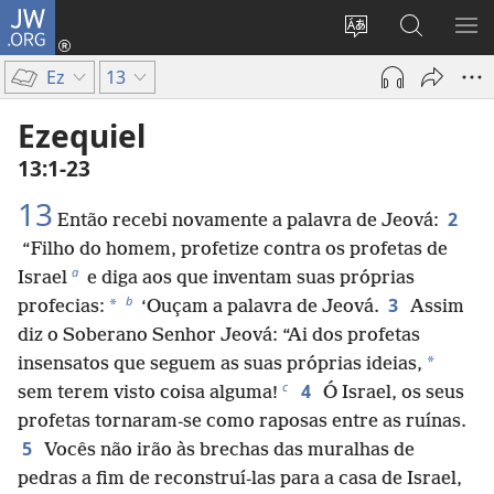
JW.ORG
Log
in
Mudar
Buscar
EXI
(abre
o
no
ME
Ez
13
nova
idioma
JW.ORG
janela)
do
Ezequiel
site
13:1-23
13
2
Então recebi novamente a palavra de Jeová:
“Filho do homem, profetize contra os profetas de
a
Israel
e diga aos que inventam suas próprias
b
3
*
profecias:
‘Ouçam a palavra de Jeová.
Assim
diz o Soberano Senhor Jeová: “Ai dos profetas
*
insensatos que seguem as suas próprias ideias,
c
4
sem terem visto coisa alguma!
Ó Israel, os seus
profetas tornaram-se como raposas entre as ruínas.
5
Vocês não irão às brechas das muralhas de
pedras a fim de reconstruí-las para a casa de Israel,