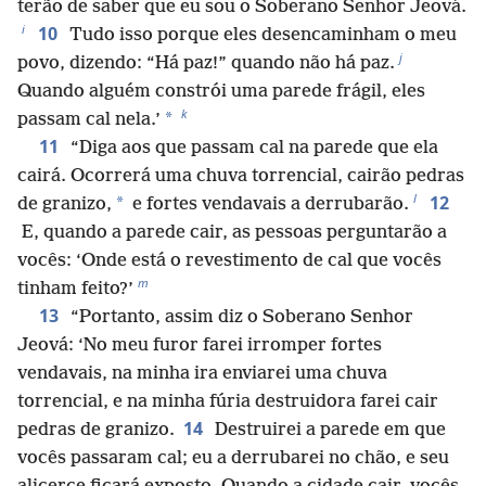
terão de saber que eu sou o Soberano Senhor Jeová.
i
10
Tudo isso porque eles desencaminham o meu
j
povo, dizendo: “Há paz!” quando não há paz.
Quando alguém constrói uma parede frágil, eles
k
*
passam cal nela.’
11
“Diga aos que passam cal na parede que ela
cairá. Ocorrerá uma chuva torrencial, cairão pedras
l
12
*
de granizo,
e fortes vendavais a derrubarão.
E, quando a parede cair, as pessoas perguntarão a
vocês: ‘Onde está o revestimento de cal que vocês
m
tinham feito?’
13
“Portanto, assim diz o Soberano Senhor
Jeová: ‘No meu furor farei irromper fortes
vendavais, na minha ira enviarei uma chuva
torrencial, e na minha fúria destruidora farei cair
14
pedras de granizo.
Destruirei a parede em que
vocês passaram cal; eu a derrubarei no chão, e seu