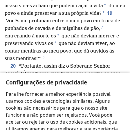
*
acaso vocês acham que podem caçar a vida
do meu
19
*
povo e ainda preservar a sua própria vida?
Vocês me profanam entre o meu povo em troca de
p
punhados de cevada e de migalhas de pão,
*
entregando à morte os
que não deviam morrer e
*
preservando vivos os
que não deviam viver, ao
contar mentiras ao meu povo, que dá ouvidos às
q
suas mentiras!”’
20
“Portanto, assim diz o Soberano Senhor
Jeová: ‘Ó mulheres, vou tomar ação contra as suas
*
Configurações de privacidade
fitas, que vocês usam para caçar pessoas
como se
fossem pássaros. Eu as arrancarei dos braços de
Para lhe fornecer a melhor experiência possível,
vocês e soltarei as pessoas que vocês caçam como se
usamos cookies e tecnologias similares. Alguns
21
fossem pássaros.
Arrancarei os seus véus e
cookies são necessários para que o nosso site
livrarei o meu povo das suas mãos. Eles não serão
funcione e não podem ser rejeitados. Você pode
mais como presa para vocês caçarem, e vocês terão
aceitar ou rejeitar o uso de cookies adicionais, que
r
22
de saber que eu sou Jeová.
Pois vocês
utilizamos apenas para melhorar a sua experiência.