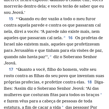
alicerce ficará exposto. Quando a cidade cair, vocês
morrerão dentro dela; e vocês terão de saber que eu
sou Jeová.’
15
“‘Quando eu der vazão a todo o meu furor
contra aquela parede e contra os que passaram cal
nela, direi a vocês: “A parede não existe mais, nem
n
16
aqueles que passaram cal nela.
Os profetas de
Israel não existem mais, aqueles que profetizavam
para Jerusalém e que tinham para ela visões de paz,
o
quando não havia paz”’,
diz o Soberano Senhor
Jeová.
17
“Quanto a você, filho do homem, volte seu
rosto contra as filhas do seu povo que inventam suas
18
próprias profecias, e profetize contra elas.
Diga-
lhes: ‘Assim diz o Soberano Senhor Jeová: “Ai das
*
mulheres que costuram fitas para todos os braços
e fazem véus para a cabeça de pessoas de toda
*
estatura, a fim de caçar a vida
das pessoas! Por