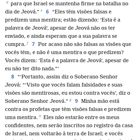
d
para que Israel se mantenha firme na batalha no
e
6
dia de Jeová.”
“Eles têm visões falsas e
predizem uma mentira; estão dizendo: ‘Esta é a
palavra de Jeová’, apesar de Jeová não os ter
enviado, e ainda esperam que a sua palavra se
f
7
cumpra.
Por acaso não são falsas as visões que
vocês têm, e não é uma mentira o que predizem?
Vocês dizem: ‘Esta é a palavra de Jeová’, apesar de
eu não ter dito nada.”’
8
“‘Portanto, assim diz o Soberano Senhor
Jeová: “‘Visto que vocês falam falsidades e suas
visões são mentirosas, eu estou contra vocês’, diz o
g
9
Soberano Senhor Jeová.”
Minha mão está
contra os profetas que têm visões falsas e predizem
h
uma mentira.
Eles não estarão entre os meus
confidentes, nem serão inscritos no registro da casa
de Israel, nem voltarão à terra de Israel; e vocês