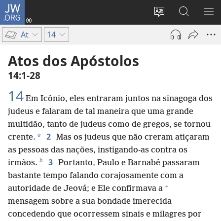
JW.ORG
Log
in
Mudar
Buscar
EXI
(abre
o
no
ME
At
14
nova
idioma
JW.ORG
janela)
do
Atos dos Apóstolos
site
14:1-28
14
Em Icônio, eles entraram juntos na sinagoga dos
judeus e falaram de tal maneira que uma grande
multidão, tanto de judeus como de gregos, se tornou
a
2
crente.
Mas os judeus que não creram atiçaram
as pessoas das nações, instigando-as contra os
b
3
irmãos.
Portanto, Paulo e Barnabé passaram
bastante tempo falando corajosamente com a
*
autoridade de Jeová; e Ele confirmava a
mensagem sobre a sua bondade imerecida
concedendo que ocorressem sinais e milagres por