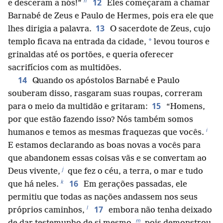
h
12
e desceram a nós!”
Eles começaram a chamar
Barnabé de Zeus e Paulo de Hermes, pois era ele que
13
lhes dirigia a palavra.
O sacerdote de Zeus, cujo
*
templo ficava na entrada da cidade,
levou touros e
grinaldas até os portões, e queria oferecer
sacrifícios com as multidões.
14
Quando os apóstolos Barnabé e Paulo
souberam disso, rasgaram suas roupas, correram
15
para o meio da multidão e gritaram:
“Homens,
por que estão fazendo isso? Nós também somos
i
humanos e temos as mesmas fraquezas que vocês.
E estamos declarando as boas novas a vocês para
que abandonem essas coisas vãs e se convertam ao
j
Deus vivente,
que fez o céu, a terra, o mar e tudo
k
16
que há neles.
Em gerações passadas, ele
permitiu que todas as nações andassem nos seus
l
17
próprios caminhos,
embora não tenha deixado
m