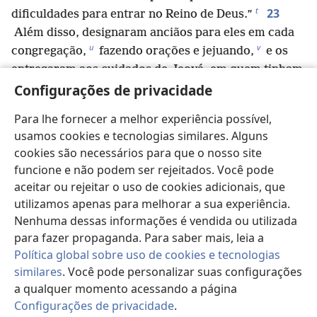
t
23
dificuldades para entrar no Reino de Deus.”
Além disso, designaram anciãos para eles em cada
u
v
congregação,
fazendo orações e jejuando,
e os
entregaram aos cuidados de Jeová, em quem tinham
Configurações de privacidade
passado a crer.
24
Então passaram pela Pisídia, entraram na
Para lhe fornecer a melhor experiência possível,
w
25
Panfília
e, depois de proclamar a palavra em
usamos cookies e tecnologias similares. Alguns
26
Perge, desceram para Atália.
Dali navegaram
cookies são necessários para que o nosso site
para Antioquia, onde haviam sido entregues à
funcione e não podem ser rejeitados. Você pode
bondade imerecida de Deus para a obra que agora
aceitar ou rejeitar o uso de cookies adicionais, que
x
tinham completado.
utilizamos apenas para melhorar a sua experiência.
27
Depois de chegarem e reunirem a
Nenhuma dessas informações é vendida ou utilizada
congregação, contaram as muitas coisas que Deus
para fazer propaganda. Para saber mais, leia a
tinha feito por meio deles e como ele tinha aberto
Política global sobre uso de cookies e tecnologias
y
28
similares
. Você pode personalizar suas configurações
para as nações a porta da fé.
Assim, passaram
a qualquer momento acessando a página
bastante tempo com os discípulos.
Configurações de privacidade
.
Pa