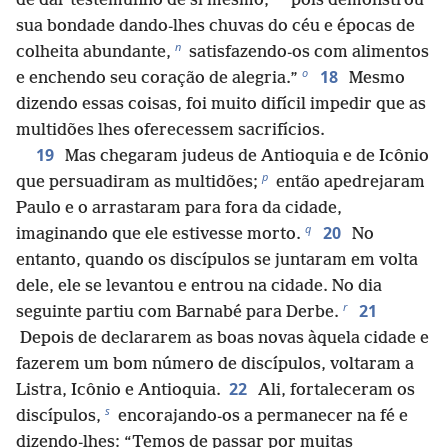
de dar testemunho de si mesmo,
pois demonstrou
sua bondade dando-lhes chuvas do céu e épocas de
n
colheita abundante,
satisfazendo-os com alimentos
o
18
e enchendo seu coração de alegria.”
Mesmo
dizendo essas coisas, foi muito difícil impedir que as
multidões lhes oferecessem sacrifícios.
19
Mas chegaram judeus de Antioquia e de Icônio
p
que persuadiram as multidões;
então apedrejaram
Paulo e o arrastaram para fora da cidade,
q
20
imaginando que ele estivesse morto.
No
entanto, quando os discípulos se juntaram em volta
dele, ele se levantou e entrou na cidade. No dia
r
21
seguinte partiu com Barnabé para Derbe.
Depois de declararem as boas novas àquela cidade e
fazerem um bom número de discípulos, voltaram a
22
Listra, Icônio e Antioquia.
Ali, fortaleceram os
s
discípulos,
encorajando-os a permanecer na fé e
dizendo-lhes: “Temos de passar por muitas