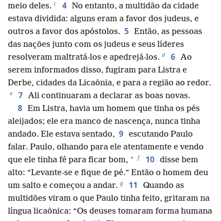
c
4
meio deles.
No entanto, a multidão da cidade
estava dividida: alguns eram a favor dos judeus, e
5
outros a favor dos apóstolos.
Então, as pessoas
das nações junto com os judeus e seus líderes
d
6
resolveram maltratá-los e apedrejá-los.
Ao
serem informados disso, fugiram para Listra e
Derbe, cidades da Licaônia, e para a região ao redor.
e
7
Ali continuaram a declarar as boas novas.
8
Em Listra, havia um homem que tinha os pés
aleijados; ele era manco de nascença, nunca tinha
9
andado. Ele estava sentado,
escutando Paulo
falar. Paulo, olhando para ele atentamente e vendo
f
10
*
que ele tinha fé para ficar bom,
disse bem
alto: “Levante-se e fique de pé.” Então o homem deu
g
11
um salto e começou a andar.
Quando as
multidões viram o que Paulo tinha feito, gritaram na
língua licaônica: “Os deuses tomaram forma humana