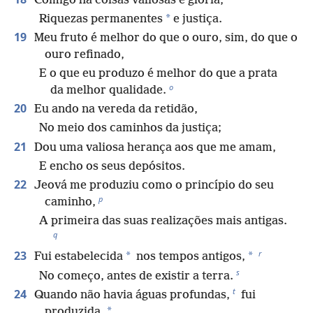
Comigo há coisas valiosas e glória,
*
Riquezas permanentes
e justiça.
19
Meu fruto é melhor do que o ouro, sim, do que o
ouro refinado,
E o que eu produzo é melhor do que a prata
o
da melhor qualidade.
20
Eu ando na vereda da retidão,
No meio dos caminhos da justiça;
21
Dou uma valiosa herança aos que me amam,
E encho os seus depósitos.
22
Jeová me produziu como o princípio do seu
p
caminho,
A primeira das suas realizações mais antigas.
q
r
23
*
*
Fui estabelecida
nos tempos antigos,
s
No começo, antes de existir a terra.
t
24
Quando não havia águas profundas,
fui
*
produzida,