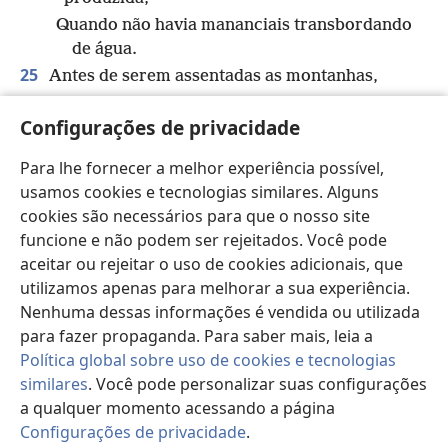
Quando não havia mananciais transbordando
de água.
25
Antes de serem assentadas as montanhas,
Antes de haver montes, fui produzida,
Configurações de privacidade
26
Quando ele ainda não havia feito a terra e os
seus campos,
Para lhe fornecer a melhor experiência possível,
Nem o primeiro punhado de solo da terra.
usamos cookies e tecnologias similares. Alguns
u
27
Quando ele preparou os céus,
eu estava lá;
cookies são necessários para que o nosso site
*
Quando traçou o horizonte
sobre a
funcione e não podem ser rejeitados. Você pode
v
superfície das águas,
aceitar ou rejeitar o uso de cookies adicionais, que
28
utilizamos apenas para melhorar a sua experiência.
*
Quando ele colocou
as nuvens no alto,
Nenhuma dessas informações é vendida ou utilizada
Quando estabeleceu as fontes das águas
para fazer propaganda. Para saber mais, leia a
profundas,
Política global sobre uso de cookies e tecnologias
29
Quando ele decretou ao mar
similares
. Você pode personalizar suas configurações
Que suas águas não fossem além do que ele
a qualquer momento acessando a página
w
havia ordenado,
Configurações de privacidade
.
Pa
*
Quando lançou
os alicerces da terra,