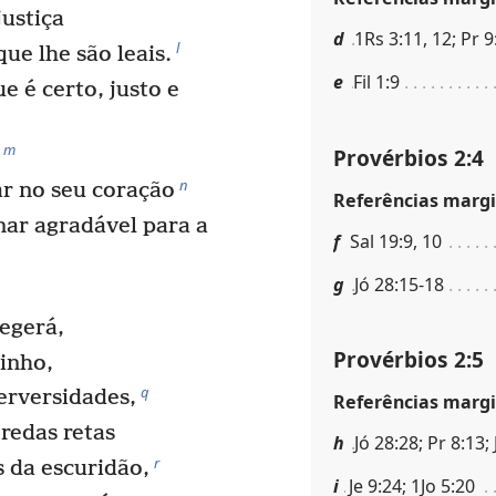
justiça
d
1Rs 3:11, 12; Pr 9
l
ue lhe são leais.
e
Fil 1:9
 é certo, justo e
m
Provérbios 2:4
n
r no seu coração
Referências margi
nar agradável para a
f
Sal 19:9, 10
g
Jó 28:15-18
egerá,
Provérbios 2:5
inho,
q
erversidades,
Referências margi
redas retas
h
Jó 28:28; Pr 8:13;
r
 da escuridão,
i
Je 9:24; 1Jo 5:20