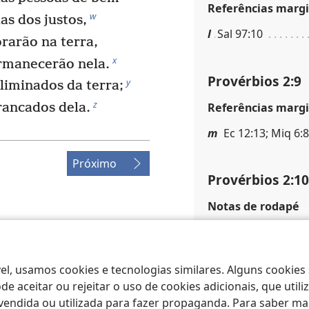
Referências margi
w
s dos justos,
l
Sal 97:10
arão na terra,
x
manecerão nela.
Provérbios 2:9
y
liminados da terra;
z
Referências margi
rrancados dela.
m
Ec 12:13; Miq 6:
Próximo
Provérbios 2:10
Notas de rodapé
Veja o
Glossário
.
ociety of Pennsylvania.
Referências margi
|
CONFIGURAÇÕES DE
el, usamos cookies e tecnologias similares. Alguns cookies
n
Sal 119:111
e aceitar ou rejeitar o uso de cookies adicionais, que uti
ndida ou utilizada para fazer propaganda. Para saber mais