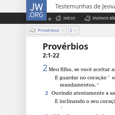
JW.ORG
Testemunhas de Jeov
INÍCIO
ENSINOS BÍ
Provérbios
2
Provérbios
2:1-22
2
Meu filho, se você aceitar 
*
E guardar no coração
o
a
mandamentos,
2
Ouvindo atentamente a sa
E inclinando o seu coraç
c