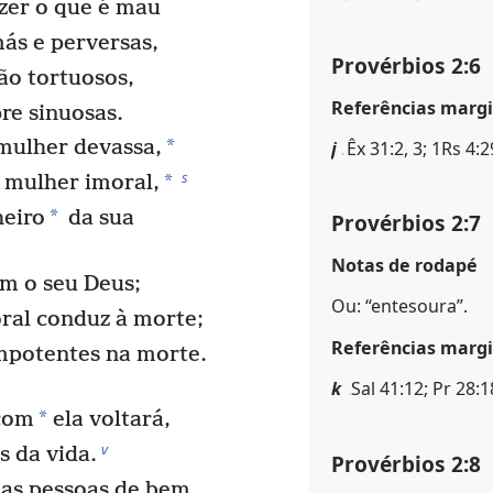
zer o que é mau
ás e perversas,
Provérbios 2:6
ão tortuosos,
Referências margi
re sinuosas.
*
mulher devassa,
j
Êx 31:2, 3; 1Rs 4:2
s
*
 mulher imoral,
*
eiro
da sua
Provérbios 2:7
Notas de rodapé
om o seu Deus;
Ou: “entesoura”.
ral conduz à morte;
Referências margi
mpotentes na morte.
k
Sal 41:12; Pr 28:1
*
com
ela voltará,
v
s da vida.
Provérbios 2:8
das pessoas de bem