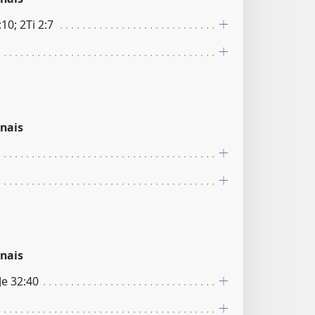
:10; 2Ti 2:7
nais
nais
 Je 32:40