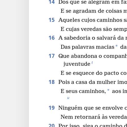
14
Dos que se alegram em fa
E se agradam de coisas m
15
Aqueles cujos caminhos s
E cujas veredas são semp
16
A sabedoria o salvará da 
*
Das palavras macias
da
17
Que abandona o companh
t
juventude
E se esquece do pacto c
18
Pois a casa da mulher imo
*
E seus caminhos,
aos i
u
19
Ninguém que se envolve 
Nem retornará às vereda
20
Por isso, siga o caminho 