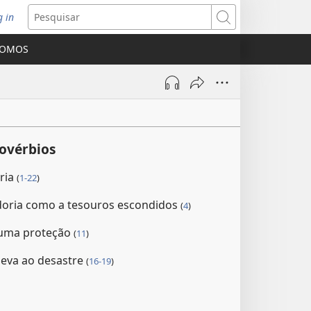
g in
bre
Pesquisar
ova
SOMOS
nela)
ovérbios
ria
(
1-22
)
doria como a tesouros escondidos
(
4
)
 uma proteção
(
11
)
leva ao desastre
(
16-19
)