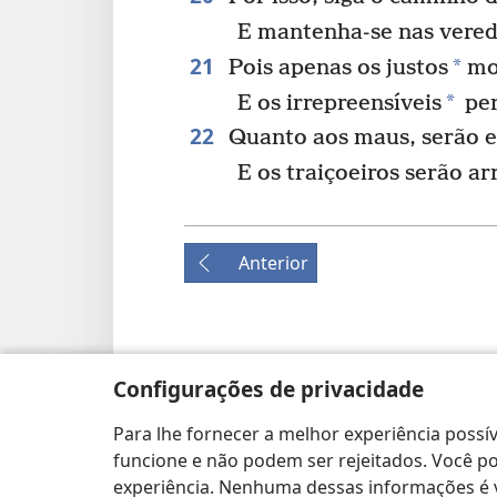
E mantenha-se nas vereda
21
*
Pois apenas os justos
mor
*
E os irrepreensíveis
per
22
Quanto aos maus, serão e
E os traiçoeiros serão a
Anterior
Direitos autorais desta publicação
Configurações de privacidade
Copyright
©
2026
Watch Tower Bible and Tract S
TERMOS DE USO
|
POLÍTICA DE PRIVACIDADE
Para lhe fornecer a melhor experiência possív
PRIVACIDADE
funcione e não podem ser rejeitados. Você pod
experiência. Nenhuma dessas informações é ve