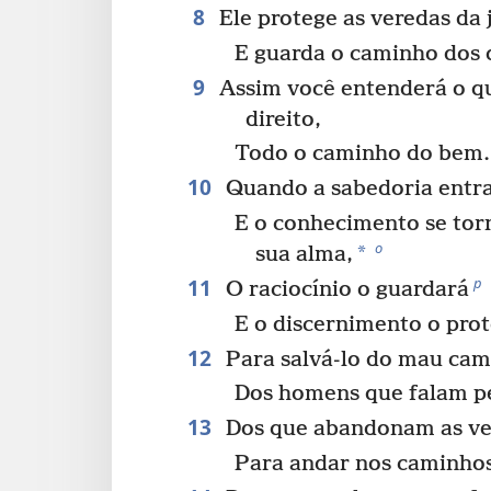
8
Ele protege as veredas da 
E guarda o caminho dos q
9
Assim você entenderá o que
direito,
Todo o caminho do bem.
10
Quando a sabedoria entra
E o conhecimento se tor
o
*
sua alma,
11
p
O raciocínio o guardará
E o discernimento o prot
12
Para salvá-lo do mau cam
Dos homens que falam p
13
Dos que abandonam as ve
Para andar nos caminhos