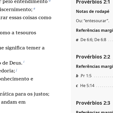
d
Provérbios 2:1
r pelo entendimento
e
discernimento;
Notas de rodapé
rar essas coisas como
Ou: “entesourar”.
Referências margi
como a tesouros
a
De 6:6; De 6:8
e significa temer a
Provérbios 2:2
i
 de Deus.
Referências margi
j
doria;
b
Pr 1:5
onhecimento e
c
He 5:14
ática para os justos;
Provérbios 2:3
e andam em
Referências margi