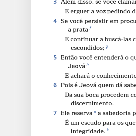
3
Além disso, se você clama
E erguer a voz pedindo 
4
Se você persistir em procu
f
a prata
E continuar a buscá-las 
g
escondidos;
5
Então você entenderá o qu
h
Jeová
E achará o conhecimento
6
Pois é Jeová quem dá sabe
Da sua boca procedem c
discernimento.
7
*
Ele reserva
a sabedoria pr
É um escudo para os qu
k
integridade.