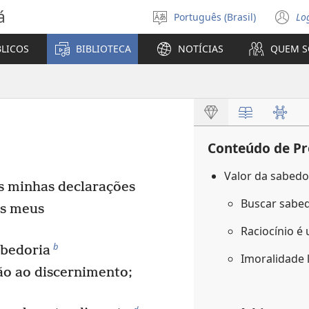
á
Português (Brasil)
Lo
Selecione
(a
o
n
BLICOS
BIBLIOTECA
NOTÍCIAS
QUEM 
idioma
ja
Conteúdo de Pr
Valor da sabedo
as minhas declarações
Buscar sabe
s meus
Raciocínio é
b
bedoria
Imoralidade 
ão ao discernimento;