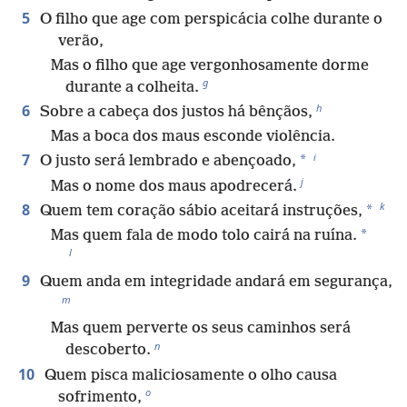
5
O filho que age com perspicácia colhe durante o
verão,
Mas o filho que age vergonhosamente dorme
g
durante a colheita.
h
6
Sobre a cabeça dos justos há bênçãos,
Mas a boca dos maus esconde violência.
i
7
*
O justo será lembrado e abençoado,
j
Mas o nome dos maus apodrecerá.
k
8
*
Quem tem coração sábio aceitará instruções,
*
Mas quem fala de modo tolo cairá na ruína.
l
9
Quem anda em integridade andará em segurança,
m
Mas quem perverte os seus caminhos será
n
descoberto.
10
Quem pisca maliciosamente o olho causa
o
sofrimento,