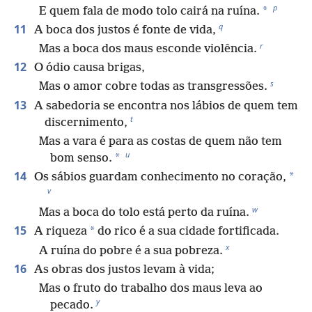
p
*
E quem fala de modo tolo cairá na ruína.
q
11
A boca dos justos é fonte de vida,
r
Mas a boca dos maus esconde violência.
12
O ódio causa brigas,
s
Mas o amor cobre todas as transgressões.
13
A sabedoria se encontra nos lábios de quem tem
t
discernimento,
Mas a vara é para as costas de quem não tem
u
*
bom senso.
14
*
Os sábios guardam conhecimento no coração,
v
w
Mas a boca do tolo está perto da ruína.
15
*
A riqueza
do rico é a sua cidade fortificada.
x
A ruína do pobre é a sua pobreza.
16
As obras dos justos levam à vida;
Mas o fruto do trabalho dos maus leva ao
y
pecado.