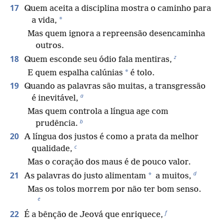
17
Quem aceita a disciplina mostra o caminho para
*
a vida,
Mas quem ignora a repreensão desencaminha
outros.
z
18
Quem esconde seu ódio fala mentiras,
*
E quem espalha calúnias
é tolo.
19
Quando as palavras são muitas, a transgressão
a
é inevitável,
Mas quem controla a língua age com
b
prudência.
20
A língua dos justos é como a prata da melhor
c
qualidade,
Mas o coração dos maus é de pouco valor.
d
21
*
As palavras do justo alimentam
a muitos,
Mas os tolos morrem por não ter bom senso.
e
f
22
É a bênção de Jeová que enriquece,