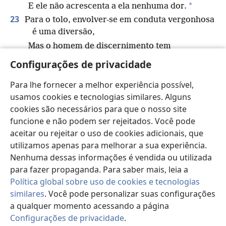
*
E ele não acrescenta a ela nenhuma dor.
23
Para o tolo, envolver-se em conduta vergonhosa
é uma diversão,
Mas o homem de discernimento tem
g
sabedoria.
Configurações de privacidade
24
Aquilo que os maus temem virá sobre eles,
Para lhe fornecer a melhor experiência possível,
Mas o desejo dos justos lhes será concedido.
h
usamos cookies e tecnologias similares. Alguns
cookies são necessários para que o nosso site
25
Quando a tempestade passar, os maus deixarão
funcione e não podem ser rejeitados. Você pode
i
de existir;
aceitar ou rejeitar o uso de cookies adicionais, que
Mas o justo é como um alicerce que dura para
utilizamos apenas para melhorar a sua experiência.
j
sempre.
Nenhuma dessas informações é vendida ou utilizada
26
Como vinagre nos dentes e fumaça nos olhos,
para fazer propaganda. Para saber mais, leia a
*
Assim é o preguiçoso para quem o envia.
Política global sobre uso de cookies e tecnologias
k
27
O temor de Jeová prolonga a vida,
similares
. Você pode personalizar suas configurações
l
Mas os anos dos maus serão abreviados.
a qualquer momento acessando a página
m
28
Configurações de privacidade
.
*
A expectativa
dos justos traz alegria,
Pa