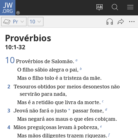
JW.ORG
Log
in
Mudar
Buscar
EXI
(abre
o
no
ME
Pr
10
nova
idioma
JW.ORG
janela)
do
Provérbios
site
10:1-32
10
a
Provérbios de Salomão.
b
O filho sábio alegra o pai,
Mas o filho tolo é a tristeza da mãe.
2
Tesouros obtidos por meios desonestos não
servirão para nada,
c
Mas é a retidão que livra da morte.
d
3
*
Jeová não fará o justo
passar fome,
Mas negará aos maus o que eles cobiçam.
e
4
Mãos preguiçosas levam à pobreza,
f
Mas mãos diligentes trazem riquezas.