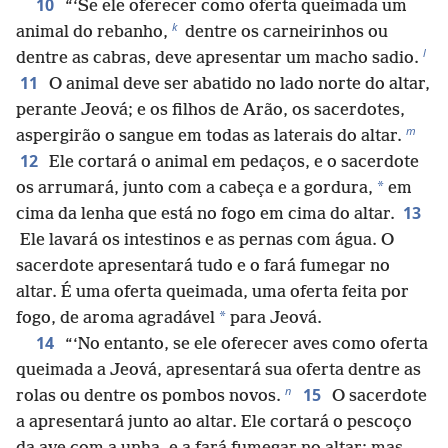
10
“‘Se ele oferecer como oferta queimada um
k
animal do rebanho,
dentre os carneirinhos ou
l
dentre as cabras, deve apresentar um macho sadio.
11
O animal deve ser abatido no lado norte do altar,
perante Jeová; e os filhos de Arão, os sacerdotes,
m
aspergirão o sangue em todas as laterais do altar.
12
Ele cortará o animal em pedaços, e o sacerdote
*
os arrumará, junto com a cabeça e a gordura,
em
13
cima da lenha que está no fogo em cima do altar.
Ele lavará os intestinos e as pernas com água. O
sacerdote apresentará tudo e o fará fumegar no
altar. É uma oferta queimada, uma oferta feita por
*
fogo, de aroma agradável
para Jeová.
14
“‘No entanto, se ele oferecer aves como oferta
queimada a Jeová, apresentará sua oferta dentre as
n
15
rolas ou dentre os pombos novos.
O sacerdote
a apresentará junto ao altar. Ele cortará o pescoço