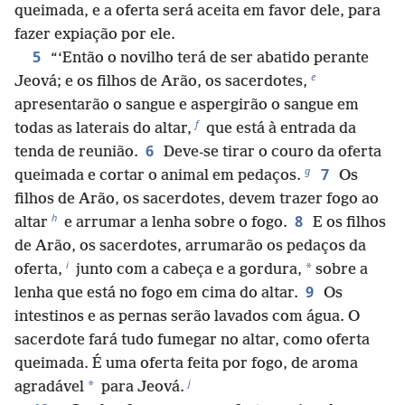
queimada, e a oferta será aceita em favor dele, para
fazer expiação por ele.
5
“‘Então o novilho terá de ser abatido perante
e
Jeová; e os filhos de Arão, os sacerdotes,
apresentarão o sangue e aspergirão o sangue em
f
todas as laterais do altar,
que está à entrada da
6
tenda de reunião.
Deve-se tirar o couro da oferta
g
7
queimada e cortar o animal em pedaços.
Os
filhos de Arão, os sacerdotes, devem trazer fogo ao
h
8
altar
e arrumar a lenha sobre o fogo.
E os filhos
de Arão, os sacerdotes, arrumarão os pedaços da
i
*
oferta,
junto com a cabeça e a gordura,
sobre a
9
lenha que está no fogo em cima do altar.
Os
intestinos e as pernas serão lavados com água. O
sacerdote fará tudo fumegar no altar, como oferta
queimada. É uma oferta feita por fogo, de aroma
j
*
agradável
para Jeová.