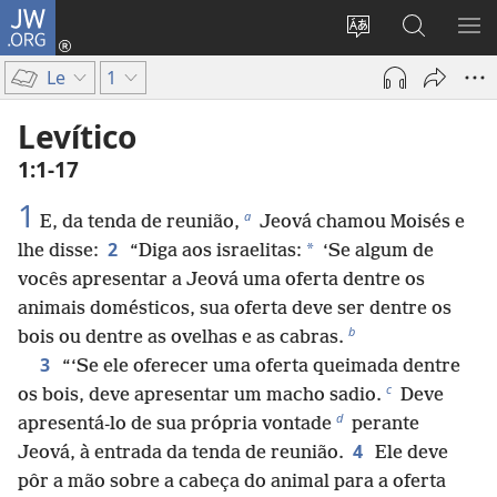
JW.ORG
Log
in
Mudar
Buscar
EXI
(abre
o
no
ME
Le
1
nova
idioma
JW.ORG
janela)
do
Levítico
site
1:1-17
1
a
E, da tenda de reunião,
Jeová chamou Moisés e
2
*
lhe disse:
“Diga aos israelitas:
‘Se algum de
vocês apresentar a Jeová uma oferta dentre os
animais domésticos, sua oferta deve ser dentre os
b
bois ou dentre as ovelhas e as cabras.
3
“‘Se ele oferecer uma oferta queimada dentre
c
os bois, deve apresentar um macho sadio.
Deve
d
apresentá-lo de sua própria vontade
perante
4
Jeová, à entrada da tenda de reunião.
Ele deve
pôr a mão sobre a cabeça do animal para a oferta