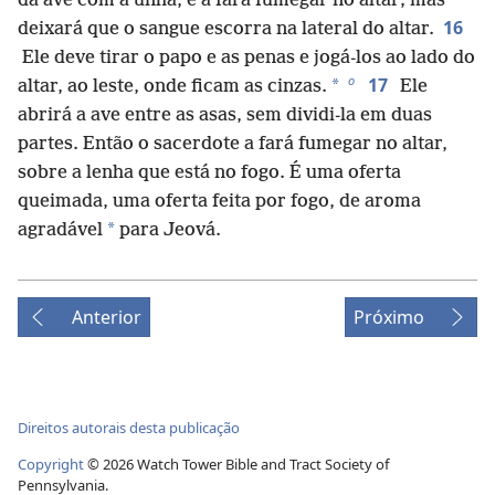
da ave com a unha, e a fará fumegar no altar; mas
16
deixará que o sangue escorra na lateral do altar.
Ele deve tirar o papo e as penas e jogá-los ao lado do
o
17
*
altar, ao leste, onde ficam as cinzas.
Ele
abrirá a ave entre as asas, sem dividi-la em duas
partes. Então o sacerdote a fará fumegar no altar,
sobre a lenha que está no fogo. É uma oferta
queimada, uma oferta feita por fogo, de aroma
*
agradável
para Jeová.
Anterior
Próximo
Direitos autorais desta publicação
Copyright
©
2026
Watch Tower Bible and Tract Society of
Pennsylvania.