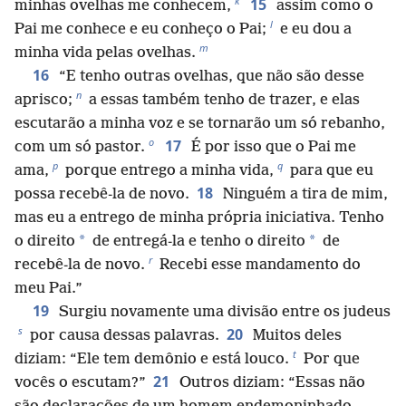
k
15
minhas ovelhas me conhecem,
assim como o
l
Pai me conhece e eu conheço o Pai;
e eu dou a
m
minha vida pelas ovelhas.
16
“E tenho outras ovelhas, que não são desse
n
aprisco;
a essas também tenho de trazer, e elas
escutarão a minha voz e se tornarão um só rebanho,
o
17
com um só pastor.
É por isso que o Pai me
p
q
ama,
porque entrego a minha vida,
para que eu
18
possa recebê-la de novo.
Ninguém a tira de mim,
mas eu a entrego de minha própria iniciativa. Tenho
*
*
o direito
de entregá-la e tenho o direito
de
r
recebê-la de novo.
Recebi esse mandamento do
meu Pai.”
19
Surgiu novamente uma divisão entre os judeus
s
20
por causa dessas palavras.
Muitos deles
t
diziam: “Ele tem demônio e está louco.
Por que
21
vocês o escutam?”
Outros diziam: “Essas não