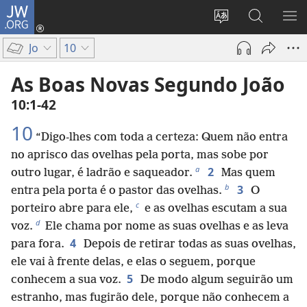
JW.ORG
Log
in
Mudar
Buscar
EXI
(abre
o
no
ME
Jo
10
nova
idioma
JW.ORG
janela)
do
As Boas Novas Segundo João
site
10:1-42
10
“Digo-lhes com toda a certeza: Quem não entra
no aprisco das ovelhas pela porta, mas sobe por
a
2
outro lugar, é ladrão e saqueador.
Mas quem
b
3
entra pela porta é o pastor das ovelhas.
O
c
porteiro abre para ele,
e as ovelhas escutam a sua
d
voz.
Ele chama por nome as suas ovelhas e as leva
4
para fora.
Depois de retirar todas as suas ovelhas,
ele vai à frente delas, e elas o seguem, porque
5
conhecem a sua voz.
De modo algum seguirão um
estranho, mas fugirão dele, porque não conhecem a