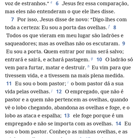
e
6
voz de estranhos.”
Jesus fez essa comparação,
mas eles não entenderam o que ele lhes disse.
7
Por isso, Jesus disse de novo: “Digo-lhes com
f
8
toda a certeza: Eu sou a porta das ovelhas.
Todos os que vieram em meu lugar são ladrões e
9
saqueadores; mas as ovelhas não os escutaram.
Eu sou a porta. Quem entrar por mim será salvo;
g
10
entrará e sairá, e achará pastagem.
O ladrão só
h
vem para furtar, matar e destruir.
Eu vim para que
tivessem vida, e a tivessem na mais plena medida.
i
11
Eu sou o bom pastor;
o bom pastor dá a sua
j
12
vida pelas ovelhas.
O empregado, que não é
pastor e a quem não pertencem as ovelhas, quando
vê o lobo chegando, abandona as ovelhas e foge, e o
13
lobo as ataca e espalha;
ele foge porque é um
14
empregado e não se importa com as ovelhas.
Eu
sou o bom pastor. Conheço as minhas ovelhas, e as