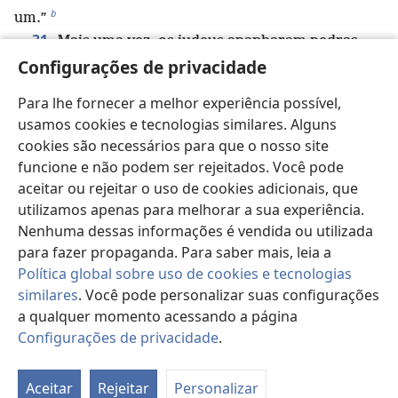
b
um.”
31
Mais uma vez, os judeus apanharam pedras
c
32
Configurações de privacidade
para apedrejá-lo.
Então Jesus lhes disse: “Eu
lhes mostrei muitas boas obras da parte do Pai. Por
Para lhe fornecer a melhor experiência possível,
33
qual dessas obras vocês vão me apedrejar?”
Os
usamos cookies e tecnologias similares. Alguns
judeus lhe responderam: “Nós não vamos apedrejá-
cookies são necessários para que o nosso site
d
lo por uma boa obra, mas por blasfêmia;
pois você,
funcione e não podem ser rejeitados. Você pode
34
embora seja um homem, se faz um deus.”
Jesus
aceitar ou rejeitar o uso de cookies adicionais, que
lhes respondeu: “Não está escrito na sua Lei: ‘Eu
utilizamos apenas para melhorar a sua experiência.
e
35
disse: “Vocês são deuses”’?
Se aqueles contra
Nenhuma dessas informações é vendida ou utilizada
*
quem se dirigiu a palavra de Deus foram
para fazer propaganda. Para saber mais, leia a
f
chamados de ‘deuses’
— e as Escrituras não podem
Política global sobre uso de cookies e tecnologias
36
similares
. Você pode personalizar suas configurações
*
ser anuladas —,
vocês dizem a mim,
a quem o
a qualquer momento acessando a página
Pai santificou e enviou ao mundo: ‘Você blasfema’,
Configurações de privacidade
.
g
37
porque eu disse: ‘Sou Filho de Deus’?
Se não
Pa
faço as obras do meu Pai, não acreditem em mim.
d
38
Aceitar
Rejeitar
Personalizar
Mas, se eu as faço, mesmo que não acreditem em
es