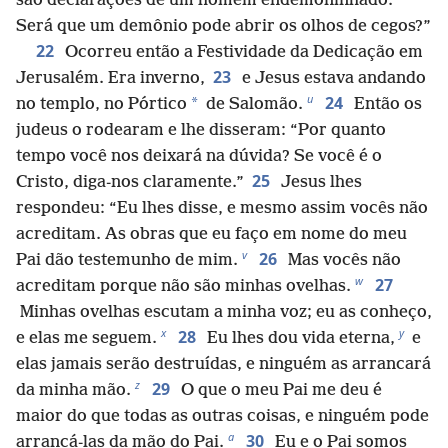
são declarações de um homem endemoninhado.
Será que um demônio pode abrir os olhos de cegos?”
22
Ocorreu então a Festividade da Dedicação em
23
Jerusalém. Era inverno,
e Jesus estava andando
u
24
*
no templo, no Pórtico
de Salomão.
Então os
judeus o rodearam e lhe disseram: “Por quanto
tempo você nos deixará na dúvida? Se você é o
25
Cristo, diga-nos claramente.”
Jesus lhes
respondeu: “Eu lhes disse, e mesmo assim vocês não
acreditam. As obras que eu faço em nome do meu
v
26
Pai dão testemunho de mim.
Mas vocês não
w
27
acreditam porque não são minhas ovelhas.
Minhas ovelhas escutam a minha voz; eu as conheço,
x
y
28
e elas me seguem.
Eu lhes dou vida eterna,
e
elas jamais serão destruídas, e ninguém as arrancará
z
29
da minha mão.
O que o meu Pai me deu é
maior do que todas as outras coisas, e ninguém pode
a
30
arrancá-las da mão do Pai.
Eu e o Pai somos