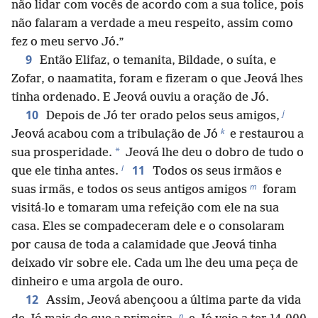
não lidar com vocês de acordo com a sua tolice, pois
não falaram a verdade a meu respeito, assim como
fez o meu servo Jó.”
9
Então Elifaz, o temanita, Bildade, o suíta, e
Zofar, o naamatita, foram e fizeram o que Jeová lhes
tinha ordenado. E Jeová ouviu a oração de Jó.
j
10
Depois de Jó ter orado pelos seus amigos,
k
Jeová acabou com a tribulação de Jó
e restaurou a
*
sua prosperidade.
Jeová lhe deu o dobro de tudo o
l
11
que ele tinha antes.
Todos os seus irmãos e
m
suas irmãs, e todos os seus antigos amigos
foram
visitá-lo e tomaram uma refeição com ele na sua
casa. Eles se compadeceram dele e o consolaram
por causa de toda a calamidade que Jeová tinha
deixado vir sobre ele. Cada um lhe deu uma peça de
dinheiro e uma argola de ouro.
12
Assim, Jeová abençoou a última parte da vida
n