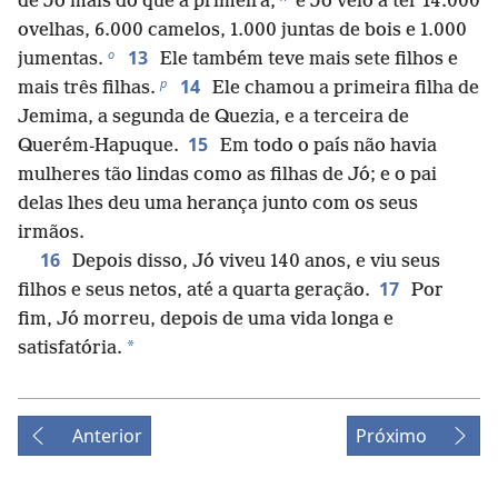
de Jó mais do que a primeira,
e Jó veio a ter 14.000
ovelhas, 6.000 camelos, 1.000 juntas de bois e 1.000
o
13
jumentas.
Ele também teve mais sete filhos e
p
14
mais três filhas.
Ele chamou a primeira filha de
Jemima, a segunda de Quezia, e a terceira de
15
Querém-Hapuque.
Em todo o país não havia
mulheres tão lindas como as filhas de Jó; e o pai
delas lhes deu uma herança junto com os seus
irmãos.
16
Depois disso, Jó viveu 140 anos, e viu seus
17
filhos e seus netos, até a quarta geração.
Por
fim, Jó morreu, depois de uma vida longa e
*
satisfatória.
Anterior
Próximo