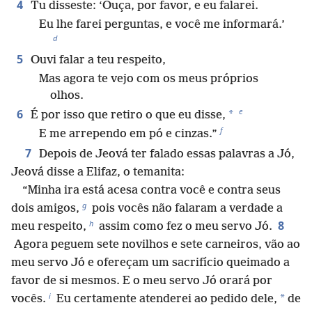
4
Tu disseste: ‘Ouça, por favor, e eu falarei.
Eu lhe farei perguntas, e você me informará.’
d
5
Ouvi falar a teu respeito,
Mas agora te vejo com os meus próprios
olhos.
e
6
*
É por isso que retiro o que eu disse,
f
E me arrependo em pó e cinzas.”
7
Depois de Jeová ter falado essas palavras a Jó,
Jeová disse a Elifaz, o temanita:
“Minha ira está acesa contra você e contra seus
g
dois amigos,
pois vocês não falaram a verdade a
h
8
meu respeito,
assim como fez o meu servo Jó.
Agora peguem sete novilhos e sete carneiros, vão ao
meu servo Jó e ofereçam um sacrifício queimado a
favor de si mesmos. E o meu servo Jó orará por
i
*
vocês.
Eu certamente atenderei ao pedido dele,
de