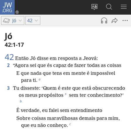
JW.ORG
Log
in
Mudar
Buscar
EXI
(abre
o
no
ME
Jó
42
nova
idioma
JW.ORG
janela)
do
Jó
site
42:1-17
42
Então Jó disse em resposta a Jeová:
2
“Agora sei que és capaz de fazer todas as coisas
E que nada que tens em mente é impossível
a
para ti.
3
Tu disseste: ‘Quem é este que está obscurecendo
*
os meus propósitos
sem ter conhecimento?’
b
É verdade, eu falei sem entendimento
Sobre coisas maravilhosas demais para mim,
c
que eu não conheço.