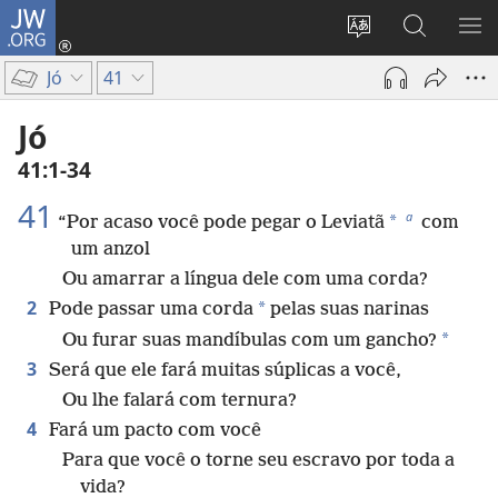
JW.ORG
Log
in
Mudar
Buscar
EXI
(abre
o
no
ME
Jó
41
nova
idioma
JW.ORG
janela)
do
Jó
site
41:1-34
41
a
*
“Por acaso você pode pegar o Leviatã
com
um anzol
Ou amarrar a língua dele com uma corda?
2
*
Pode passar uma corda
pelas suas narinas
*
Ou furar suas mandíbulas com um gancho?
3
Será que ele fará muitas súplicas a você,
Ou lhe falará com ternura?
4
Fará um pacto com você
Para que você o torne seu escravo por toda a
vida?