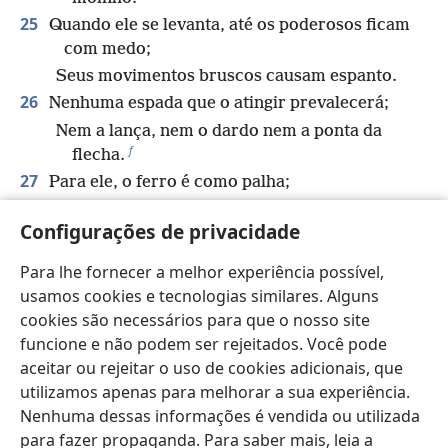
25
Quando ele se levanta, até os poderosos ficam
com medo;
Seus movimentos bruscos causam espanto.
26
Nenhuma espada que o atingir prevalecerá;
Nem a lança, nem o dardo nem a ponta da
f
flecha.
27
Para ele, o ferro é como palha;
O cobre, como madeira podre.
Configurações de privacidade
28
Uma flecha não o faz fugir;
*
Para ele, pedras lançadas com a funda
são
Para lhe fornecer a melhor experiência possível,
como palha.
usamos cookies e tecnologias similares. Alguns
29
Um bastão é como palha para ele,
cookies são necessários para que o nosso site
E ele ri do barulho da lança.
funcione e não podem ser rejeitados. Você pode
30
aceitar ou rejeitar o uso de cookies adicionais, que
Seu ventre é como cacos pontiagudos,
utilizamos apenas para melhorar a sua experiência.
Ele passa sobre a lama como um trenó de
Nenhuma dessas informações é vendida ou utilizada
g
debulha.
para fazer propaganda. Para saber mais, leia a
31
Faz as profundezas ferver como um caldeirão;