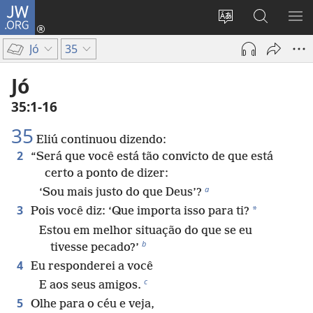
JW.ORG
Log
in
Mudar
Buscar
EXI
(abre
o
no
ME
Jó
35
nova
idioma
JW.ORG
janela)
do
Jó
site
35:1-16
35
Eliú continuou dizendo:
2
“Será que você está tão convicto de que está
certo a ponto de dizer:
a
‘Sou mais justo do que Deus’?
3
*
Pois você diz: ‘Que importa isso para ti?
Estou em melhor situação do que se eu
b
tivesse pecado?’
4
Eu responderei a você
c
E aos seus amigos.
5
Olhe para o céu e veja,