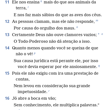
k
11
Ele nos ensina
mais do que aos animais da
l
terra,
E nos faz mais sábios do que as aves dos céus.
m
12
As pessoas clamam, mas ele não responde,
n
Por causa do orgulho dos maus.
o
13
*
Certamente Deus não ouve clamores vazios;
O Todo-Poderoso não dá atenção a isso.
14
Quanto menos quando você se queixa de que
p
não o vê!
Sua causa jurídica está perante ele, por isso
q
você devia esperar por ele ansiosamente.
15
Pois ele não exigiu com ira uma prestação de
contas,
Nem levou em consideração sua grande
r
impetuosidade.
16
Jó abre a boca em vão;
Sem conhecimento, ele multiplica palavras.”
s