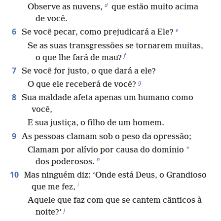
d
Observe as nuvens,
que estão muito acima
de você.
e
6
Se você pecar, como prejudicará a Ele?
Se as suas transgressões se tornarem muitas,
f
o que lhe fará de mau?
7
Se você for justo, o que dará a ele?
g
O que ele receberá de você?
8
Sua maldade afeta apenas um humano como
você,
E sua justiça, o filho de um homem.
9
As pessoas clamam sob o peso da opressão;
*
Clamam por alívio por causa do domínio
h
dos poderosos.
10
Mas ninguém diz: ‘Onde está Deus, o Grandioso
i
que me fez,
Aquele que faz com que se cantem cânticos à
j
noite?’