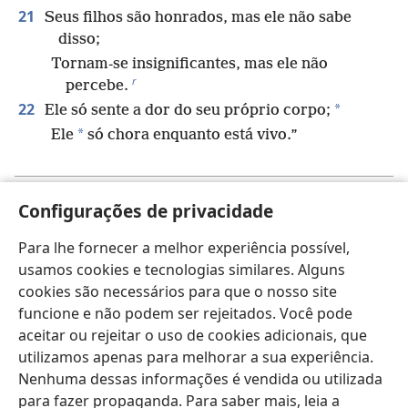
21
Seus filhos são honrados, mas ele não sabe
disso;
Tornam-se insignificantes, mas ele não
r
percebe.
22
*
Ele só sente a dor do seu próprio corpo;
*
Ele
só chora enquanto está vivo.”
Anterior
Próximo
Configurações de privacidade
Para lhe fornecer a melhor experiência possível,
usamos cookies e tecnologias similares. Alguns
cookies são necessários para que o nosso site
Direitos autorais desta publicação
funcione e não podem ser rejeitados. Você pode
Copyright
©
2026
Watch Tower Bible and Tract Society of
aceitar ou rejeitar o uso de cookies adicionais, que
Pennsylvania.
utilizamos apenas para melhorar a sua experiência.
TERMOS DE USO
|
POLÍTICA DE PRIVACIDADE
|
CONFIGURAÇÕES
Nenhuma dessas informações é vendida ou utilizada
DE PRIVACIDADE
para fazer propaganda. Para saber mais, leia a