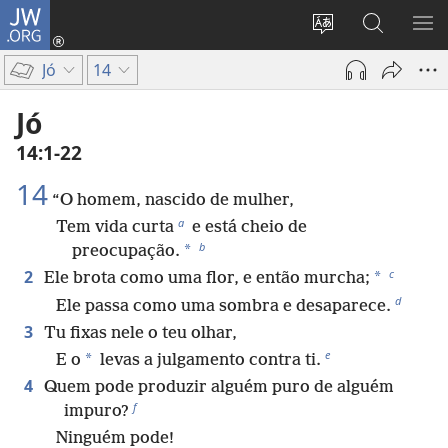
JW.ORG
Log
in
Mudar
Buscar
EXI
(abre
o
no
ME
Jó
14
nova
idioma
JW.ORG
janela)
do
Jó
site
14:1-22
14
“O homem, nascido de mulher,
a
Tem vida curta
e está cheio de
b
*
preocupação.
c
2
*
Ele brota como uma flor, e então murcha;
d
Ele passa como uma sombra e desaparece.
3
Tu fixas nele o teu olhar,
e
*
E o
levas a julgamento contra ti.
4
Quem pode produzir alguém puro de alguém
f
impuro?
Ninguém pode!