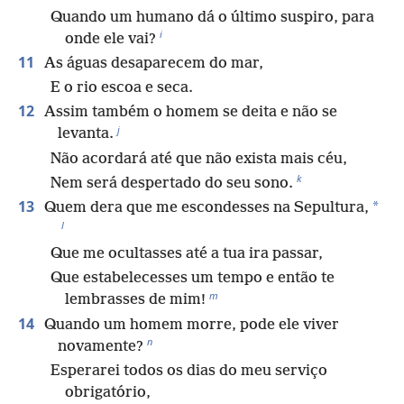
Quando um humano dá o último suspiro, para
i
onde ele vai?
11
As águas desaparecem do mar,
E o rio escoa e seca.
12
Assim também o homem se deita e não se
j
levanta.
Não acordará até que não exista mais céu,
k
Nem será despertado do seu sono.
13
*
Quem dera que me escondesses na Sepultura,
l
Que me ocultasses até a tua ira passar,
Que estabelecesses um tempo e então te
m
lembrasses de mim!
14
Quando um homem morre, pode ele viver
n
novamente?
Esperarei todos os dias do meu serviço
obrigatório,