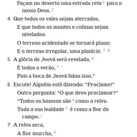
e
Façam no deserto uma estrada reta
para o
f
nosso Deus.
4
Que todos os vales sejam aterrados,
E que todos os montes e colinas sejam
nivelados.
O terreno acidentado se tornará plano;
g
*
E o terreno irregular, uma planície.
h
5
A glória de Jeová será revelada,
i
*
E todos a verão,
Pois a boca de Jeová falou isso.”
6
Escute! Alguém está dizendo: “Proclame!”
Outro pergunta: “O que devo proclamar?”
*
“Todos os homens são
como a relva.
*
Toda a sua lealdade
é como a flor do
j
campo.
7
A relva seca,
k
A flor murcha,