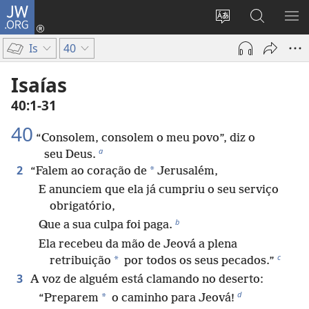
JW.ORG
Log
in
Mudar
Buscar
EXI
(abre
o
no
ME
Is
40
nova
idioma
JW.ORG
janela)
do
Isaías
site
40:1-31
40
“Consolem, consolem o meu povo”, diz o
a
seu Deus.
2
*
“Falem ao coração de
Jerusalém,
E anunciem que ela já cumpriu o seu serviço
obrigatório,
b
Que a sua culpa foi paga.
Ela recebeu da mão de Jeová a plena
c
*
retribuição
por todos os seus pecados.”
3
A voz de alguém está clamando no deserto:
d
*
“Preparem
o caminho para Jeová!