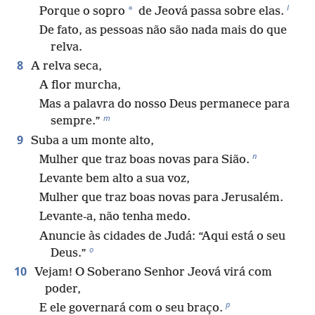
l
*
Porque o sopro
de Jeová passa sobre elas.
De fato, as pessoas não são nada mais do que
relva.
8
A relva seca,
A flor murcha,
Mas a palavra do nosso Deus permanece para
m
sempre.”
9
Suba a um monte alto,
n
Mulher que traz boas novas para Sião.
Levante bem alto a sua voz,
Mulher que traz boas novas para Jerusalém.
Levante-a, não tenha medo.
Anuncie às cidades de Judá: “Aqui está o seu
o
Deus.”
10
Vejam! O Soberano Senhor Jeová virá com
poder,
p
E ele governará com o seu braço.