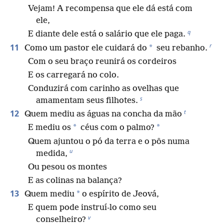
Vejam! A recompensa que ele dá está com
ele,
q
E diante dele está o salário que ele paga.
r
11
*
Como um pastor ele cuidará do
seu rebanho.
Com o seu braço reunirá os cordeiros
E os carregará no colo.
Conduzirá com carinho as ovelhas que
s
amamentam seus filhotes.
t
12
Quem mediu as águas na concha da mão
*
*
E mediu os
céus com o palmo?
Quem ajuntou o pó da terra e o pôs numa
u
medida,
Ou pesou os montes
E as colinas na balança?
13
*
Quem mediu
o espírito de Jeová,
E quem pode instruí-lo como seu
v
conselheiro?