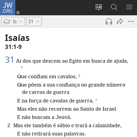
JW.ORG
Log
in
Mudar
Buscar
EXI
(abre
o
no
ME
Is
31
nova
idioma
JW.ORG
janela)
do
Isaías
site
31:1-9
31
Ai dos que descem ao Egito em busca de ajuda,
a
b
Que confiam em cavalos,
Que põem a sua confiança no grande número
de carros de guerra
*
E na força de cavalos de guerra.
Mas eles não recorrem ao Santo de Israel
E não buscam a Jeová.
2
Mas ele também é sábio e trará a calamidade,
E não retirará suas palavras.