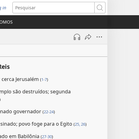
g in
bre
Pesquisar
ova
SOMOS
nela)
Reis
cerca Jerusalém
(
1-7
)
emplo são destruídos; segunda
)
ignado governador
(
22-24
)
ssinado; povo foge para o Egito
(
25, 26
)
tado em Babilônia
(
27-30
)