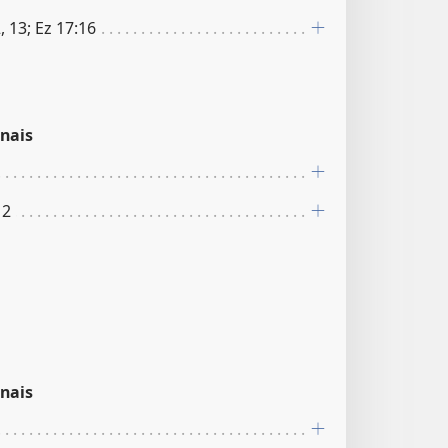
2, 13; Ez 17:16
nais
12
nais