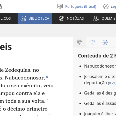
á
Português (Brasil)
Lo
Selecione
(a
o
n
BLICOS
BIBLIOTECA
NOTÍCIAS
QUEM 
idioma
ja
eis
Conteúdo de 2 
Nabucodonosor 
e Zedequias, no
Jerusalém e o t
a
ês, Nabucodonosor,
deportação
(
8-21
do o seu exército, veio
Gedalias é des
ampou contra ela e
c
m toda a sua volta,
Gedalias é assa
té o décimo primeiro
Joaquim é liber