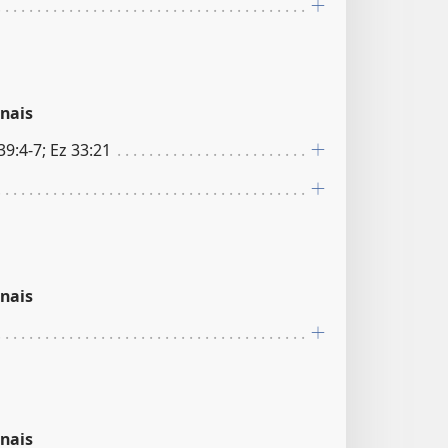
nais
 39:4-7; Ez 33:21
nais
nais