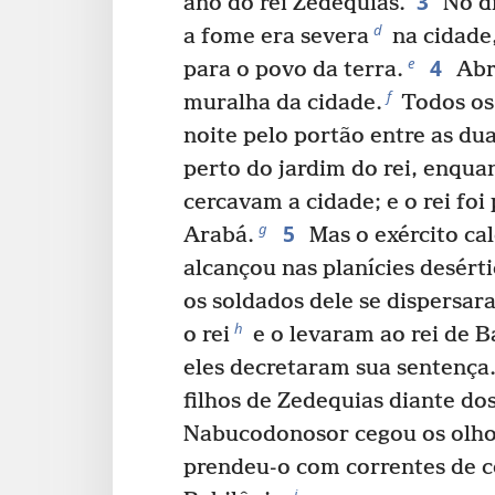
3
ano do rei Zedequias.
No di
d
a fome era severa
na cidade
4
e
para o povo da terra.
Abr
f
muralha da cidade.
Todos os
noite pelo portão entre as du
perto do jardim do rei, enqua
cercavam a cidade; e o rei fo
5
g
Arabá.
Mas o exército cal
alcançou nas planícies desérti
os soldados dele se dispersar
h
o rei
e o levaram ao rei de B
eles decretaram sua sentença
filhos de Zedequias diante dos
Nabucodonosor cegou os olho
prendeu-o com correntes de c
i