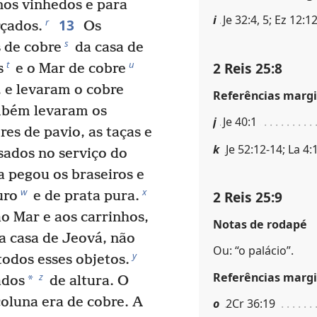
nos vinhedos e para
i
Je 32:4, 5; Ez 12:1
13
r
rçados.
Os
s
 de cobre
da casa de
t
u
2 Reis 25:8
s
e o Mar de cobre
 e levaram o cobre
Referências margi
mbém levaram os
j
Je 40:1
res de pavio, as taças e
k
Je 52:12-14; La 4:
usados no serviço do
 pegou os braseiros e
w
x
2 Reis 25:9
uro
e de prata pura.
o Mar e aos carrinhos,
Notas de rodapé
a casa de Jeová, não
Ou: “o palácio”.
y
todos esses objetos.
Referências margi
z
*
ados
de altura. O
coluna era de cobre. A
o
2Cr 36:19