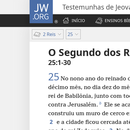
JW.ORG
Testemunhas de Jeov
INÍCIO
ENSINOS BÍ
2 Reis
25
O Segundo dos R
25:1-30
25
No nono ano do reinado d
décimo mês, no dia dez do m
rei de Babilônia, junto com to
b
contra Jerusalém.
Ele se ac
construiu um muro de cerco e
2
e a cidade ficou cercada a