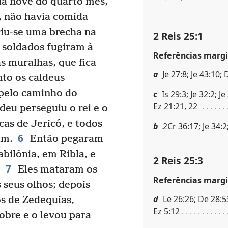
a nove do quarto mês,
, não havia comida
iu-se uma brecha na
2 Reis 25:1
 soldados fugiram à
Referências margi
as muralhas, que fica
a
Je 27:8; Je 43:10; 
nto os caldeus
i pelo caminho do
c
Is 29:3; Je 32:2; Je
Ez 21:21, 22
deu perseguiu o rei e o
cas de Jericó, e todos
b
2Cr 36:17; Je 34:2
6
am.
Então pegaram
abilônia, em Ribla, e
2 Reis 25:3
7
.
Eles mataram os
Referências margi
 seus olhos; depois
d
Le 26:26; De 28:53;
s de Zedequias,
Ez 5:12
obre e o levou para