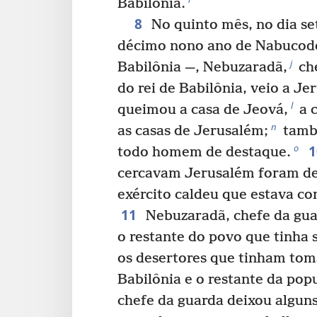
Babilônia.
8
No quinto mês, no dia se
décimo nono ano de Nabucodo
j
Babilônia —, Nebuzaradã,
che
do rei de Babilônia, veio a Je
l
queimou a casa de Jeová,
a 
n
as casas de Jerusalém;
tamb
o
todo homem de destaque.
cercavam Jerusalém foram de
exército caldeu que estava co
11
Nebuzaradã, chefe da guar
o restante do povo que tinha 
os desertores que tinham toma
Babilônia e o restante da pop
chefe da guarda deixou algun