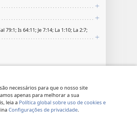
al 79:1; Is 64:11; Je 7:14; La 1:10; La 2:7;
nais
 são necessários para que o nosso site
lizamos apenas para melhorar a sua
, leia a
Política global sobre uso de cookies e
gina
Configurações de privacidade
.
nais
e 52:15; Je 52:30; Ez 5:2