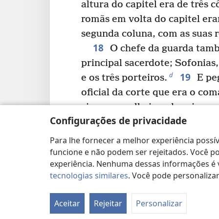
altura do capitel era de três c
romãs em volta do capitel era
segunda coluna, com as suas re
18
O chefe da guarda tamb
principal sacerdote; Sofonias,
19
d
e os três porteiros.
E pe
oficial da corte que era o co
cinco conselheiros do rei que
Configurações de privacidade
secretário do chefe do exércit
povo da terra; e 60 homens d
Para lhe fornecer a melhor experiência possív
20
ainda estavam na cidade.
funcione e não podem ser rejeitados. Você pod
experiência. Nenhuma dessas informações é ve
da guarda, os pegou e os levou
tecnologias similares
. Você pode personaliz
21
f
em Ribla.
O rei de Babil
matou em Ribla, na terra de 
Aceitar
Rejeitar
Personalizar
h
foi exilado da sua terra.