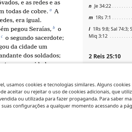
ôvados, e as redes e as
n
Je 34:22
a
m todas de cobre.
A
m
1Rs 7:1
des, era igual.
b
l
1Rs 9:8; Sal 74:3; S
ém pegou Seraías,
o
Miq 3:12
c
o segundo sacerdote;
gou da cidade um
2 Reis 25:10
mandante dos soldados;
 estavam na cidade; o
Referências margi
o, que recrutava o
p
Ne 1:3; Je 39:8
o povo da terra que
el, usamos cookies e tecnologias similares. Alguns cookies
e
Nebuzaradã,
chefe
e aceitar ou rejeitar o uso de cookies adicionais, que uti
2 Reis 25:11
ndida ou utilizada para fazer propaganda. Para saber mais
 ao rei de Babilônia,
ar suas configurações a qualquer momento acessando a pá
ônia os golpeou e os
Referências margi
g
Hamate.
Assim, Judá
q
Je 15:2; Je 39:9; J