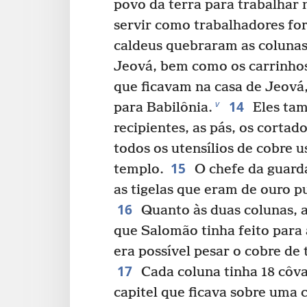
povo da terra para trabalhar 
servir como trabalhadores fo
caldeus quebraram as colunas
Jeová, bem como os carrinho
que ficavam na casa de Jeová,
14
v
para Babilônia.
Eles ta
recipientes, as pás, os cortado
todos os utensílios de cobre 
15
templo.
O chefe da guarda
as tigelas que eram de ouro p
16
Quanto às duas colunas, a
que Salomão tinha feito para 
era possível pesar o cobre de 
17
Cada coluna tinha 18 côv
capitel que ficava sobre uma 