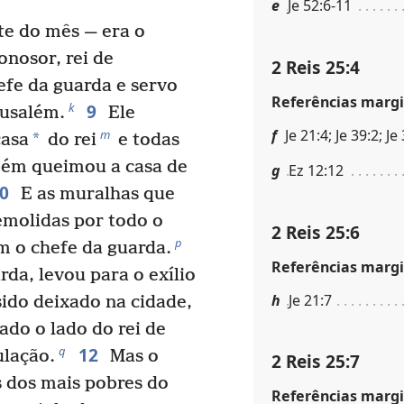
e
Je 52:6-11
te do mês — era o
nosor, rei de
2 Reis 25:4
fe da guarda e servo
Referências margi
9
k
rusalém.
Ele
f
Je 21:4; Je 39:2; Je
m
*
casa
do rei
e todas
ém queimou a casa de
g
Ez 12:12
10
E as muralhas que
molidas por todo o
2 Reis 25:6
p
m o chefe da guarda.
Referências margi
da, levou para o exílio
h
Je 21:7
sido deixado na cidade,
do o lado do rei de
12
q
ulação.
Mas o
2 Reis 25:7
s dos mais pobres do
Referências margi