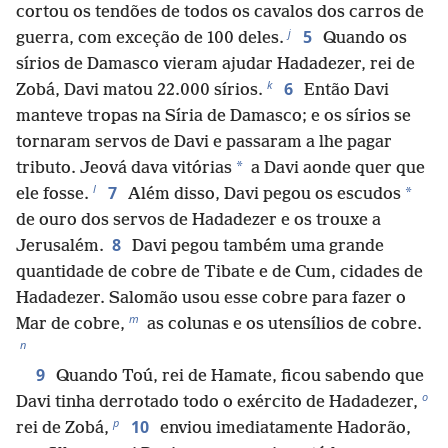
cortou os tendões de todos os cavalos dos carros de
j
5
guerra, com exceção de 100 deles.
Quando os
sírios de Damasco vieram ajudar Hadadezer, rei de
k
6
Zobá, Davi matou 22.000 sírios.
Então Davi
manteve tropas na Síria de Damasco; e os sírios se
tornaram servos de Davi e passaram a lhe pagar
*
tributo. Jeová dava vitórias
a Davi aonde quer que
l
7
*
ele fosse.
Além disso, Davi pegou os escudos
de ouro dos servos de Hadadezer e os trouxe a
8
Jerusalém.
Davi pegou também uma grande
quantidade de cobre de Tibate e de Cum, cidades de
Hadadezer. Salomão usou esse cobre para fazer o
m
Mar de cobre,
as colunas e os utensílios de cobre.
n
9
Quando Toú, rei de Hamate, ficou sabendo que
o
Davi tinha derrotado todo o exército de Hadadezer,
p
10
rei de Zobá,
enviou imediatamente Hadorão,