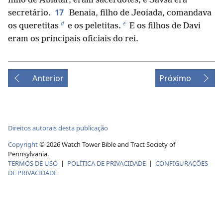
filho de Abiatar, eram sacerdotes; e Savsa era
17
secretário.
Benaia, filho de Jeoiada, comandava
d
e
os queretitas
e os peletitas.
E os filhos de Davi
eram os principais oficiais do rei.
Anterior
Próximo
Direitos autorais desta publicação
Copyright
©
2026
Watch Tower Bible and Tract Society of
Pennsylvania.
TERMOS DE USO
|
POLÍTICA DE PRIVACIDADE
|
CONFIGURAÇÕES
DE PRIVACIDADE