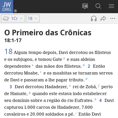
JW.ORG
Log
in
Mudar
Buscar
EXI
(abre
o
no
ME
1Cr
18
nova
idioma
JW.ORG
janela)
do
O Primeiro das Crônicas
site
18:1-17
18
Algum tempo depois, Davi derrotou os filisteus
a
e os subjugou, e tomou Gate
e suas aldeias
b
2
*
dependentes
das mãos dos filisteus.
Então
c
derrotou Moabe,
e os moabitas se tornaram servos
d
de Davi e passaram a lhe pagar tributo.
e
f
3
Davi derrotou Hadadezer,
rei de Zobá,
perto
g
de Hamate,
quando este estava indo estabelecer
h
4
seu domínio sobre a região do rio Eufrates.
Davi
capturou 1.000 carros de Hadadezer, 7.000
i
cavaleiros e 20.000 soldados a pé.
Então Davi