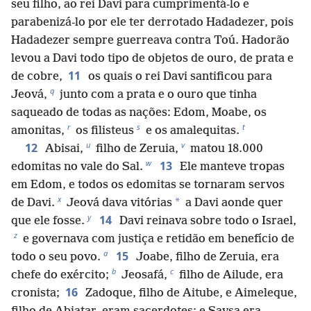
seu filho, ao rei Davi para cumprimentá-lo e
parabenizá-lo por ele ter derrotado Hadadezer, pois
Hadadezer sempre guerreava contra Toú. Hadorão
levou a Davi todo tipo de objetos de ouro, de prata e
11
de cobre,
os quais o rei Davi santificou para
q
Jeová,
junto com a prata e o ouro que tinha
saqueado de todas as nações: Edom, Moabe, os
r
s
t
amonitas,
os filisteus
e os amalequitas.
u
v
12
Abisai,
filho de Zeruia,
matou 18.000
w
13
edomitas no vale do Sal.
Ele manteve tropas
em Edom, e todos os edomitas se tornaram servos
x
*
de Davi.
Jeová dava vitórias
a Davi aonde quer
y
14
que ele fosse.
Davi reinava sobre todo o Israel,
z
e governava com justiça e retidão em benefício de
a
15
todo o seu povo.
Joabe, filho de Zeruia, era
b
c
chefe do exército;
Jeosafá,
filho de Ailude, era
16
cronista;
Zadoque, filho de Aitube, e Aimeleque,