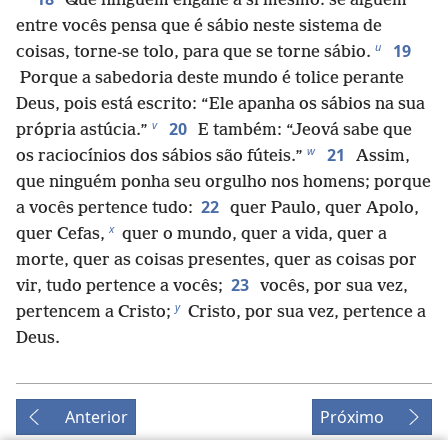
Que ninguém engane a si mesmo: se alguém
entre vocês pensa que é sábio neste sistema de
u
19
coisas, torne-se tolo, para que se torne sábio.
Porque a sabedoria deste mundo é tolice perante
Deus, pois está escrito: “Ele apanha os sábios na sua
v
20
própria astúcia.”
E também: “Jeová sabe que
w
21
os raciocínios dos sábios são fúteis.”
Assim,
que ninguém ponha seu orgulho nos homens; porque
22
a vocês pertence tudo:
quer Paulo, quer Apolo,
x
quer Cefas,
quer o mundo, quer a vida, quer a
morte, quer as coisas presentes, quer as coisas por
23
vir, tudo pertence a vocês;
vocês, por sua vez,
y
pertencem a Cristo;
Cristo, por sua vez, pertence a
Deus.
Anterior
Próximo