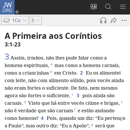
JW.ORG
Log
in
Mudar
Buscar
EXI
(abre
o
no
ME
1Co
3
nova
idioma
JW.ORG
janela)
do
A Primeira aos Coríntios
site
3:1-23
3
Assim, irmãos, não lhes pude falar como a
a
homens espirituais,
mas como a homens carnais,
b
2
como a criancinhas
em Cristo.
Eu os alimentei
com leite, não com alimento sólido, pois vocês ainda
não eram fortes o suficiente. De fato, nem mesmo
c
3
agora são fortes o suficiente,
pois ainda são
d
e
carnais.
Visto que há entre vocês ciúme e brigas,
f
não é verdade que são carnais
e estão andando
4
como homens?
Pois, quando um diz: “Eu pertenço
g
a Paulo”, mas outro diz: “Eu a Apolo”,
será que