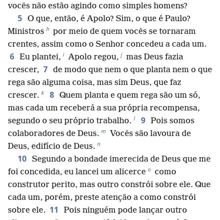
vocês não estão agindo como simples homens?
5
O que, então, é Apolo? Sim, o que é Paulo?
h
Ministros
por meio de quem vocês se tornaram
crentes, assim como o Senhor concedeu a cada um.
i
j
6
Eu plantei,
Apolo regou,
mas Deus fazia
7
crescer,
de modo que nem o que planta nem o que
rega são alguma coisa, mas sim Deus, que faz
k
8
crescer.
Quem planta e quem rega são um só,
mas cada um receberá a sua própria recompensa,
l
9
segundo o seu próprio trabalho.
Pois somos
m
colaboradores de Deus.
Vocês são lavoura de
n
Deus, edifício de Deus.
10
Segundo a bondade imerecida de Deus que me
o
foi concedida, eu lancei um alicerce
como
construtor perito, mas outro constrói sobre ele. Que
cada um, porém, preste atenção a como constrói
11
sobre ele.
Pois ninguém pode lançar outro