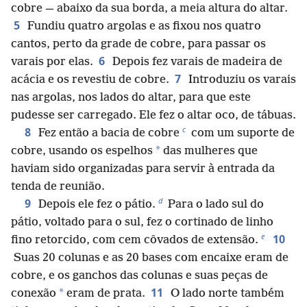
cobre — abaixo da sua borda, a meia altura do altar.
5
Fundiu quatro argolas e as fixou nos quatro
cantos, perto da grade de cobre, para passar os
6
varais por elas.
Depois fez varais de madeira de
7
acácia e os revestiu de cobre.
Introduziu os varais
nas argolas, nos lados do altar, para que este
pudesse ser carregado. Ele fez o altar oco, de tábuas.
c
8
Fez então a bacia de cobre
com um suporte de
*
cobre, usando os espelhos
das mulheres que
haviam sido organizadas para servir à entrada da
tenda de reunião.
d
9
Depois ele fez o pátio.
Para o lado sul do
pátio, voltado para o sul, fez o cortinado de linho
e
10
fino retorcido, com cem côvados de extensão.
Suas 20 colunas e as 20 bases com encaixe eram de
cobre, e os ganchos das colunas e suas peças de
11
*
conexão
eram de prata.
O lado norte também