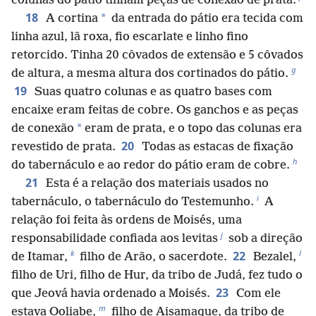
colunas do pátio tinham peças de conexão de prata.
18
*
A cortina
da entrada do pátio era tecida com
linha azul, lã roxa, fio escarlate e linho fino
retorcido. Tinha 20 côvados de extensão e 5 côvados
g
de altura, a mesma altura dos cortinados do pátio.
19
Suas quatro colunas e as quatro bases com
encaixe eram feitas de cobre. Os ganchos e as peças
*
de conexão
eram de prata, e o topo das colunas era
20
revestido de prata.
Todas as estacas de fixação
h
do tabernáculo e ao redor do pátio eram de cobre.
21
Esta é a relação dos materiais usados no
i
tabernáculo, o tabernáculo do Testemunho.
A
relação foi feita às ordens de Moisés, uma
j
responsabilidade confiada aos levitas
sob a direção
k
l
22
de Itamar,
filho de Arão, o sacerdote.
Bezalel,
filho de Uri, filho de Hur, da tribo de Judá, fez tudo o
23
que Jeová havia ordenado a Moisés.
Com ele
m
estava Ooliabe,
filho de Aisamaque, da tribo de