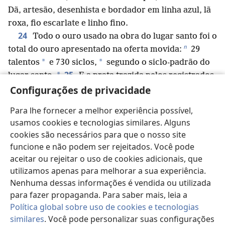
Dã, artesão, desenhista e bordador em linha azul, lã
roxa, fio escarlate e linho fino.
24
Todo o ouro usado na obra do lugar santo foi o
n
total do ouro apresentado na oferta movida:
29
*
*
talentos
e 730 siclos,
segundo o siclo-padrão do
25
*
lugar santo.
E a prata trazida pelos registrados
Configurações de privacidade
da assembleia foi de 100 talentos e 1.775 siclos,
26
*
segundo o siclo-padrão do lugar santo.
O meio
Para lhe fornecer a melhor experiência possível,
siclo recebido de cada um dos registrados foi meio
usamos cookies e tecnologias similares. Alguns
o
*
siclo segundo o siclo-padrão do lugar santo.
Um
cookies são necessários para que o nosso site
total de 603.550 homens de 20 anos de idade para
funcione e não podem ser rejeitados. Você pode
p
cima foi registrado.
aceitar ou rejeitar o uso de cookies adicionais, que
27
Na fundição das bases com encaixe do lugar
utilizamos apenas para melhorar a sua experiência.
santo e das bases com encaixe da cortina foram
Nenhuma dessas informações é vendida ou utilizada
usados cem talentos; cem talentos para cem bases
para fazer propaganda. Para saber mais, leia a
com encaixe, ou seja, um talento para cada base com
Política global sobre uso de cookies e tecnologias
q
28
similares
. Você pode personalizar suas configurações
encaixe.
Com os 1.775 siclos, ele fez ganchos