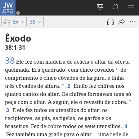
JW.ORG
Log
in
Mudar
Buscar
EXI
(abre
o
no
ME
Êx
38
nova
idioma
JW.ORG
janela)
do
Êxodo
site
38:1-31
38
Ele fez com madeira de acácia o altar da oferta
*
queimada. Era quadrado, com cinco côvados
de
comprimento e cinco côvados de largura, e tinha
a
2
três côvados de altura.
Então fez chifres nos
quatro cantos do altar. Os chifres formavam uma só
b
peça com o altar. A seguir, ele o revestiu de cobre.
3
E ele fez todos os utensílios do altar: os
recipientes, as pás, as tigelas, os garfos e os
4
braseiros. Fez de cobre todos os seus utensílios.
Fez também uma grade para o altar — uma rede de