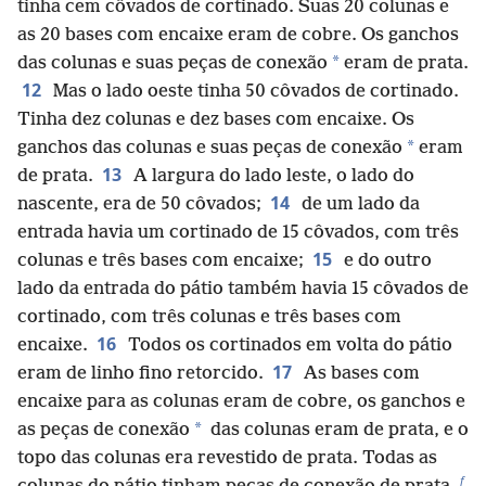
tinha cem côvados de cortinado. Suas 20 colunas e
as 20 bases com encaixe eram de cobre. Os ganchos
*
das colunas e suas peças de conexão
eram de prata.
12
Mas o lado oeste tinha 50 côvados de cortinado.
Tinha dez colunas e dez bases com encaixe. Os
*
ganchos das colunas e suas peças de conexão
eram
13
de prata.
A largura do lado leste, o lado do
14
nascente, era de 50 côvados;
de um lado da
entrada havia um cortinado de 15 côvados, com três
15
colunas e três bases com encaixe;
e do outro
lado da entrada do pátio também havia 15 côvados de
cortinado, com três colunas e três bases com
16
encaixe.
Todos os cortinados em volta do pátio
17
eram de linho fino retorcido.
As bases com
encaixe para as colunas eram de cobre, os ganchos e
*
as peças de conexão
das colunas eram de prata, e o
topo das colunas era revestido de prata. Todas as
f