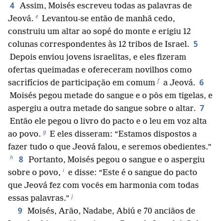
4
Assim, Moisés escreveu todas as palavras de
e
Jeová.
Levantou-se então de manhã cedo,
construiu um altar ao sopé do monte e erigiu 12
5
colunas correspondentes às 12 tribos de Israel.
Depois enviou jovens israelitas, e eles fizeram
ofertas queimadas e ofereceram novilhos como
f
6
sacrifícios de participação em comum
a Jeová.
Moisés pegou metade do sangue e o pôs em tigelas, e
7
aspergiu a outra metade do sangue sobre o altar.
Então ele pegou o livro do pacto e o leu em voz alta
g
ao povo.
E eles disseram: “Estamos dispostos a
fazer tudo o que Jeová falou, e seremos obedientes.”
h
8
Portanto, Moisés pegou o sangue e o aspergiu
i
sobre o povo,
e disse: “Este é o sangue do pacto
que Jeová fez com vocês em harmonia com todas
j
essas palavras.”
9
Moisés, Arão, Nadabe, Abiú e 70 anciãos de