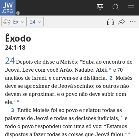
JW.ORG
Log
in
Mudar
Buscar
EXI
(abre
o
no
ME
Êx
24
nova
idioma
JW.ORG
janela)
do
Êxodo
site
24:1-18
24
Depois ele disse a Moisés: “Suba ao encontro de
a
Jeová. Leve com você Arão, Nadabe, Abiú
e 70
2
anciãos de Israel, e curvem-se à distância.
Moisés
deve se aproximar de Jeová sozinho; os outros não
devem se aproximar, e o povo não deve subir com
b
ele.”
3
Então Moisés foi ao povo e relatou todas as
c
palavras de Jeová e todas as decisões judiciais,
e
todo o povo respondeu com uma só voz: “Estamos
d
dispostos a fazer todas as coisas que Jeová falou.”