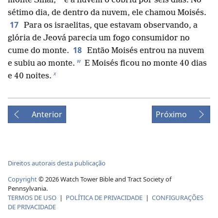
monte Sinai,
e a nuvem o cobriu por seis dias. No
sétimo dia, de dentro da nuvem, ele chamou Moisés.
17
Para os israelitas, que estavam observando, a
glória de Jeová parecia um fogo consumidor no
18
cume do monte.
Então Moisés entrou na nuvem
w
e subiu ao monte.
E Moisés ficou no monte 40 dias
x
e 40 noites.
Anterior
Próximo
Direitos autorais desta publicação
Copyright
©
2026
Watch Tower Bible and Tract Society of
Pennsylvania.
TERMOS DE USO
|
POLÍTICA DE PRIVACIDADE
|
CONFIGURAÇÕES
DE PRIVACIDADE