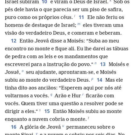
k
10
Israel subiram
e viram o Deus de Israel.
Sob os
pés dele havia o que parecia ser um piso de safira,
l
11
puro como os próprios céus.
Ele não feriu os
m
homens de destaque de Israel;
eles tiveram uma
visão do verdadeiro Deus, e comeram e beberam.
12
Então Jeová disse a Moisés: “Suba ao meu
encontro no monte e fique ali. Eu lhe darei as tábuas
de pedra com as leis e os mandamentos que
n
13
escreverei para a instrução do povo.”
Moisés e
o
Josué,
seu ajudante, aprontaram-se, e Moisés
p
14
subiu ao monte do verdadeiro Deus.
Mas ele
tinha dito aos anciãos: “Esperem aqui por nós até
q
r
voltarmos a vocês.
Arão e Hur
ficarão com
vocês. Quem tiver uma questão a resolver pode se
s
15
dirigir a eles.”
Então Moisés subiu ao monte
t
enquanto a nuvem cobria o monte.
u
16
A glória de Jeová
permaneceu sobre o
v