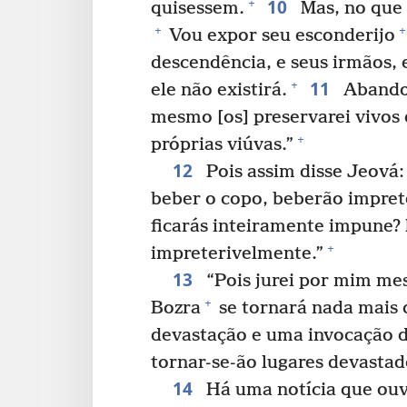
10
+
quisessem.
Mas, no que 
+
+
Vou expor seu esconderijo
descendência, e seus irmãos, e
11
+
ele não existirá.
Abandon
mesmo [os] preservarei vivos 
+
próprias viúvas.”
12
Pois assim disse Jeová:
beber o copo, beberão impret
ficarás inteiramente impune? 
+
impreterivelmente.”
13
“Pois jurei por mim me
+
Bozra
se tornará nada mais
devastação e uma invocação do
tornar-se-ão lugares devastad
14
Há uma notícia que ouv