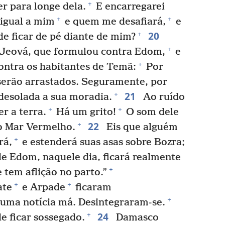
+
er para longe dela.
E encarregarei
+
+
 igual a mim
e quem me desafiará,
e
20
+
de ficar de pé diante de mim?
+
 Jeová, que formulou contra Edom,
e
+
ontra os habitantes de Temã:
Por
 serão arrastados. Seguramente, por
21
+
 desolada a sua moradia.
Ao ruído
+
+
r a terra.
Há um grito!
O som dele
22
+
o Mar Vermelho.
Eis que alguém
+
rá,
e estenderá suas asas sobre Bozra;
e Edom, naquele dia, ficará realmente
+
tem aflição no parto.”
+
+
te
e Arpade
ficaram
+
uma notícia má. Desintegraram-se.
24
+
e ficar sossegado.
Damasco