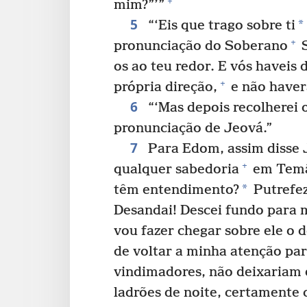
+
mim?”’”
5
*
“‘Eis que trago sobre ti
+
pronunciação do Soberano
S
os ao teu redor. E vós haveis 
+
própria direção,
e não haverá
6
“‘Mas depois recolherei 
pronunciação de Jeová.”
7
Para Edom, assim disse J
+
qualquer sabedoria
em Tem
*
têm entendimento?
Putrefez
Desandai! Descei fundo para 
vou fazer chegar sobre ele o 
de voltar a minha atenção par
vindimadores, não deixariam 
ladrões de noite, certamente