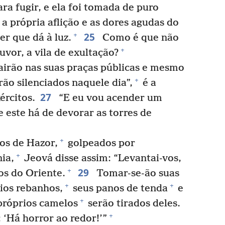
ra fugir, e ela foi tomada de puro
 própria aflição e as dores agudas do
25
+
r que dá à luz.
Como é que não
+
uvor, a vila de exultação?
cairão nas suas praças públicas e mesmo
+
ão silenciados naquele dia”,
é a
27
ércitos.
“E eu vou acender um
 este há de devorar as torres de
+
nos de Hazor,
golpeados por
+
ia,
Jeová disse assim: “Levantai-vos,
29
+
hos do Oriente.
Tomar-se-ão suas
+
+
ios rebanhos,
seus panos de tenda
e
+
 próprios camelos
serão tirados deles.
+
 ‘Há horror ao redor!’”