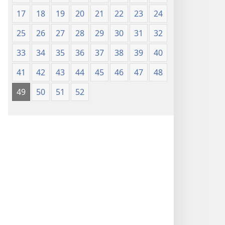
1986)
1986)
17
18
19
20
21
22
23
24
25
26
27
28
29
30
31
32
33
34
35
36
37
38
39
40
41
42
43
44
45
46
47
48
49
50
51
52