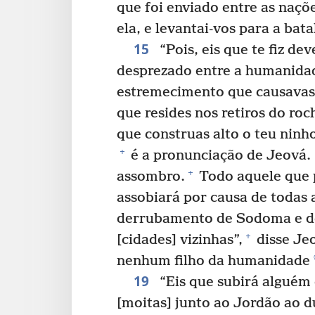
que foi enviado entre as naçõe
ela, e levantai-vos para a bata
15
“Pois, eis que te fiz de
desprezado entre a humanida
estremecimento que causavas,
que resides nos retiros do ro
que construas alto o teu ninho
+
é a pronunciação de Jeová.
+
assombro.
Todo aquele que p
assobiará por causa de todas 
derrubamento de Sodoma e d
+
[cidades] vizinhas”,
disse Je
nenhum filho da humanidade
19
“Eis que subirá alguém 
[moitas] junto ao Jordão ao d