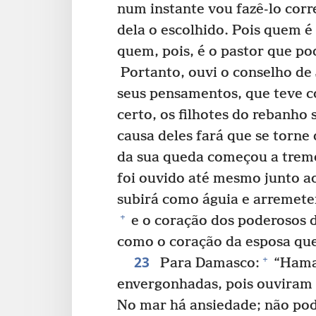
num instante vou fazê-lo corr
dela o escolhido. Pois quem é
quem, pois, é o pastor que po
Portanto, ouvi o conselho de
seus pensamentos, que teve c
certo, os filhotes do rebanho
causa deles fará que se torne
da sua queda começou a treme
foi ouvido até mesmo junto a
subirá como águia e arremete
+
e o coração dos poderosos d
como o coração da esposa que 
23
+
Para Damasco:
“Hama
envergonhadas, pois ouviram 
No mar há ansiedade; não pod