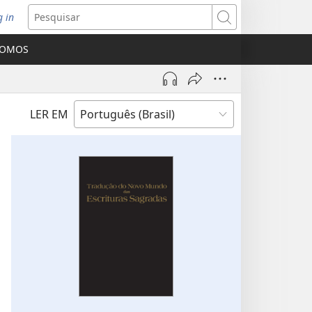
g in
bre
Pesquisar
ova
SOMOS
nela)
LER EM