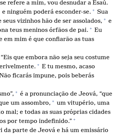
se refere a mim, vou desnudar a Esaú.
+
e ninguém poderá esconder-se.
Sua
+
 seus vizinhos hão de ser assolados,
e
+
a teus meninos órfãos de pai.
Eu
e em mim é que confiarão as tuas
 “Eis que embora não seja seu costume
+
erivelmente.
E tu mesmo, acaso
Não ficarás impune, pois beberás
+
smo”,
é a pronunciação de Jeová, “que
+
 que um assombro,
um vitupério, uma
 mal; e todas as suas próprias cidades
+
os por tempo indefinido.”
i da parte de Jeová e há um emissário