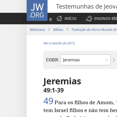
JW.ORG
Testemunhas de Jeov
INÍCIO
ENSINOS BÍ
Biblioteca
Bíblias
Tradução do Novo Mundo (Ed
Ver a revisão de 2015.
EXIBIR
Livro
bíblico
Jeremias
49:1-39
49
Para os filhos de Amom,
tem Israel filhos e não tem h
+