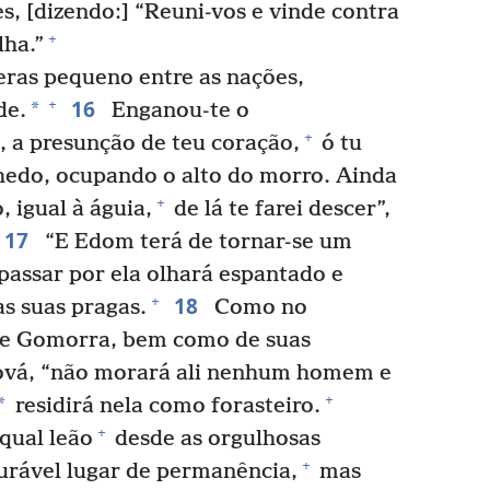
s, [dizendo:] “Reuni-vos e vinde contra
+
lha.”
veras pequeno entre as nações,
16
+
*
de.
Enganou-te o
+
 a presunção de teu coração,
ó tu
chedo, ocupando o alto do morro. Ainda
+
, igual à águia,
de lá te farei descer”,
17
“E Edom terá de tornar-se um
assar por ela olhará espantado e
18
+
as suas pragas.
Como no
e Gomorra, bem como de suas
ová, “não morará ali nenhum homem e
+
*
residirá nela como forasteiro.
+
qual leão
desde as orgulhosas
+
urável lugar de permanência,
mas