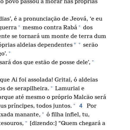
io povo passou a morar nas próprias
ias’, é a pronunciação de Jeová, ‘e eu
+
+
guerra
mesmo contra Rabá
dos
ente se tornará um monte de terra dum
+
*
óprias aldeias dependentes
serão
+
o’.
+
sará dos que estão de posse dele’,
ue Ai foi assolada! Gritai, ó aldeias
+
s de serapilheira.
Lamuriai e
porque até mesmo o próprio Malcão será
4
+
us príncipes, todos juntos.
Por
+
aixada manante,
ó filha infiel, tu,
+
tesouros,
[dizendo:] “Quem chegará a