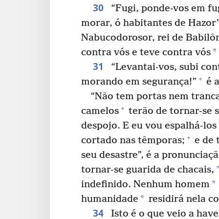
30
“Fugi, ponde-vos em fug
morar, ó habitantes de Hazor”
Nabucodorosor, rei de Babilôn
*
contra vós e teve contra vós
31
“Levantai-vos, subi con
+
morando em segurança!”
é a
“Não tem portas nem tranca
+
camelos
terão de tornar-se 
despojo. E eu vou espalhá-los
+
cortado nas têmporas;
e de 
seu desastre”, é a pronunciaç
tornar-se guarida de chacais,
*
indefinido. Nenhum homem
*
humanidade
residirá nela c
34
Isto é o que veio a hav