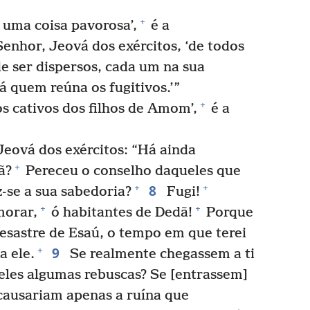
+
uma coisa pavorosa’,
é a
enhor, Jeová dos exércitos, ‘de todos
de ser dispersos, cada um na sua
 quem reúna os fugitivos.’”
+
os cativos dos filhos de Amom’,
é a
eová dos exércitos: “Há ainda
+
ã?
Pereceu o conselho daqueles que
8
+
+
-se a sua sabedoria?
Fugi!
+
+
morar,
ó habitantes de Dedã!
Porque
desastre de Esaú, o tempo em que terei
9
+
a ele.
Se realmente chegassem a ti
eles algumas rebuscas? Se [entrassem]
 causariam apenas a ruína que