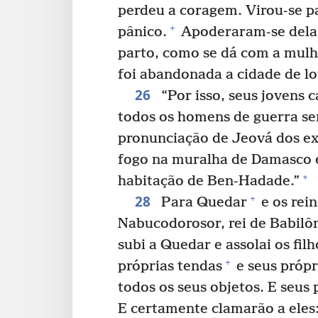
perdeu a coragem. Virou-se pa
+
pânico.
Apoderaram-se dela a
parto, como se dá com a mulhe
foi abandonada a cidade de lo
26
“Por isso, seus jovens 
todos os homens de guerra ser
pronunciação de Jeová dos ex
fogo na muralha de Damasco e
+
habitação de Ben-Hadade.”
28
+
Para Quedar
e os rei
Nabucodorosor, rei de Babilôn
subi a Quedar e assolai os fil
+
próprias tendas
e seus própr
todos os seus objetos. E seus
E certamente clamarão a eles: