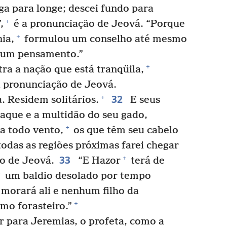
a para longe; descei fundo para
+
,
é a pronunciação de Jeová. “Porque
+
ia,
formulou um conselho até mesmo
um pensamento.”
+
tra a nação que está tranqüila,
 pronunciação de Jeová.
32
+
. Residem solitários.
E seus
saque e a multidão do seu gado,
+
 a todo vento,
os que têm seu cabelo
todas as regiões próximas farei chegar
33
+
ão de Jeová.
“E Hazor
terá de
+
um baldio desolado por tempo
morará ali e nenhum filho da
+
omo forasteiro.”
er para Jeremias, o profeta, como a