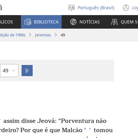
á
Português (Brasil)
Lo
Selecione
(a
o
n
BLICOS
BIBLIOTECA
NOTÍCIAS
QUEM 
idioma
ja
ição de 1986)
Jeremias
49
Capítulo
+
assim disse Jeová: “Porventura não
+
*
erdeiro? Por que é que Malcão
tomou