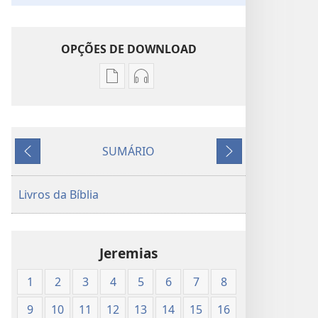
OPÇÕES DE DOWNLOAD
Opções
Opções
de
de
download
download
de
de
SUMÁRIO
publicações
áudio
Anterior
Próximo
Tradução
Tradução
do
do
Livros da Bíblia
Novo
Novo
Mundo
Mundo
das
das
Jeremias
Escrituras
Escrituras
Sagradas
Sagradas
1
2
3
4
5
6
7
8
(Edição
(Edição
de
de
9
10
11
12
13
14
15
16