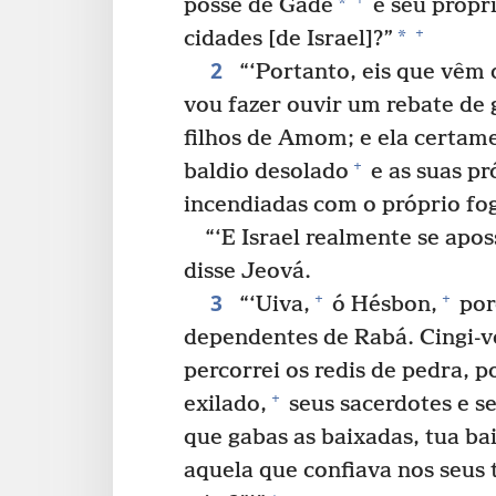
*
posse de Gade
e seu própr
+
*
cidades [de Israel]?”
2
“‘Portanto, eis que vêm d
vou fazer ouvir um rebate de 
filhos de Amom; e ela certam
+
baldio desolado
e as suas pr
incendiadas com o próprio fog
“‘E Israel realmente se apos
disse Jeová.
3
+
+
“‘Uiva,
ó Hésbon,
porq
dependentes de Rabá. Cingi-vo
percorrei os redis de pedra, 
+
exilado,
seus sacerdotes e se
que gabas as baixadas, tua b
aquela que confiava nos seus 