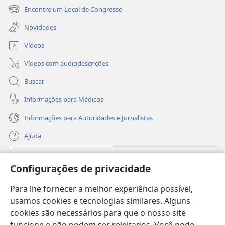
nova
Encontre um Local de Congresso
(abre
janela)
nova
Novidades
janela)
Vídeos
Vídeos com audiodescrições
Buscar
Informações para Médicos
Informações para Autoridades e Jornalistas
Ajuda
Donativos
(abre
Configurações de privacidade
nova
janela)
Para lhe fornecer a melhor experiência possível,
Biblioteca On-line da Torre de Vigia™
(abre
usamos cookies e tecnologias similares. Alguns
nova
®
JW Hub
cookies são necessários para que o nosso site
janela)
(abre