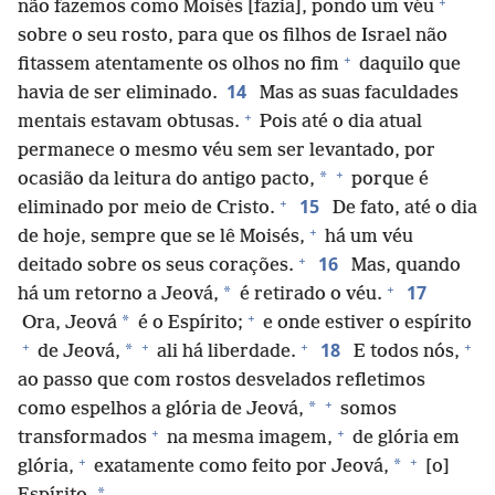
+
não fazemos como Moisés [fazia], pondo um véu
sobre o seu rosto, para que os filhos de Israel não
+
fitassem atentamente os olhos no fim
daquilo que
14
havia de ser eliminado.
Mas as suas faculdades
+
mentais estavam obtusas.
Pois até o dia atual
permanece o mesmo véu sem ser levantado, por
+
*
ocasião da leitura do antigo pacto,
porque é
+
15
eliminado por meio de Cristo.
De fato, até o dia
+
de hoje, sempre que se lê Moisés,
há um véu
+
16
deitado sobre os seus corações.
Mas, quando
+
17
*
há um retorno a Jeová,
é retirado o véu.
+
*
Ora, Jeová
é o Espírito;
e onde estiver o espírito
+
+
+
+
18
*
de Jeová,
ali há liberdade.
E todos nós,
ao passo que com rostos desvelados refletimos
+
*
como espelhos a glória de Jeová,
somos
+
+
transformados
na mesma imagem,
de glória em
+
+
*
glória,
exatamente como feito por Jeová,
[o]