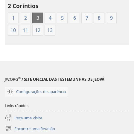
Mundo
Mundo
2 Coríntios
das
das
1
2
3
4
5
6
7
8
9
Escrituras
Escrituras
Sagradas
Sagradas
10
11
12
13
(Edição
(Edição
de
de
1986)
1986)
®
JW.ORG
/ SITE OFICIAL DAS TESTEMUNHAS DE JEOVÁ
Configurações de aparência
Links rápidos
Peça uma Visita
Encontre uma Reunião
(abre