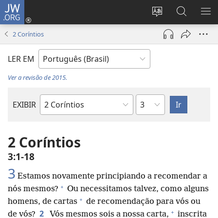
JW.ORG
Log
in
Mudar
Buscar
EXI
(abre
o
no
ME
2 Coríntios
nova
idioma
JW.ORG
janela)
do
LER EM
site
Ver a revisão de 2015.
Capítulo
EXIBIR
Livro
bíblico
2 Coríntios
3:1-18
3
Estamos novamente principiando a recomendar a
+
nós mesmos?
Ou necessitamos talvez, como alguns
+
homens, de cartas
de recomendação para vós ou
+
2
de vós?
Vós mesmos sois a nossa carta,
inscrita