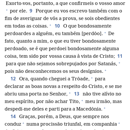
Exorto-vos, portanto, a que confirmeis o vosso amor
+
9
por ele.
Porque eu vos escrevo também com o
fim de averiguar de vós a prova, se sois obedientes
+
10
em todas as coisas.
O que bondosamente
+
perdoardes a alguém, eu também [perdôo].
De
fato, quanto a mim, o que eu tiver bondosamente
perdoado, se é que perdoei bondosamente alguma
11
coisa, tem sido por vossa causa à vista de Cristo;
+
para que não sejamos sobrepujados por Satanás,
+
pois não desconhecemos os seus desígnios.
+
12
Ora, quando cheguei a Trôade,
para
declarar as boas novas a respeito do Cristo, e se me
+
13
abriu uma porta no Senhor,
não tive alívio no
+
meu espírito, por não achar Tito,
meu irmão, mas
+
despedi-me deles e parti para a Macedônia.
14
Graças, porém, a Deus, que sempre nos
+
+
conduz
numa procissão triunfal, em companhia