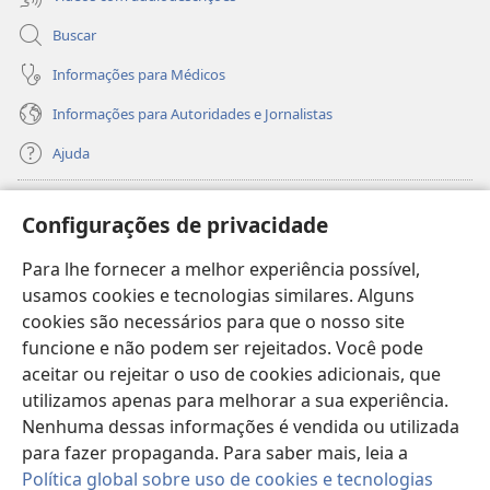
Buscar
Informações para Médicos
Informações para Autoridades e Jornalistas
Ajuda
Donativos
(abre
Configurações de privacidade
nova
janela)
Para lhe fornecer a melhor experiência possível,
Biblioteca On-line da Torre de Vigia™
(abre
usamos cookies e tecnologias similares. Alguns
nova
®
JW Hub
cookies são necessários para que o nosso site
janela)
(abre
funcione e não podem ser rejeitados. Você pode
nova
®
JW Library
janela)
aceitar ou rejeitar o uso de cookies adicionais, que
utilizamos apenas para melhorar a sua experiência.
Watchtower Library
Nenhuma dessas informações é vendida ou utilizada
para fazer propaganda. Para saber mais, leia a
Política global sobre uso de cookies e tecnologias