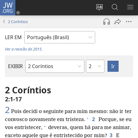
JW.ORG
Log
in
Mudar
Buscar
EXI
(abre
o
no
ME
2 Coríntios
nova
idioma
JW.ORG
janela)
do
LER EM
site
Ver a revisão de 2015.
Capítulo
EXIBIR
Livro
bíblico
2 Coríntios
2:1-17
2
Pois decidi o seguinte para mim mesmo: não ir ter
+
2
convosco novamente em tristeza.
Porque, se eu
+
vos entristecer,
deveras, quem há para me animar,
3
exceto aquele que é entristecido por mim?
E