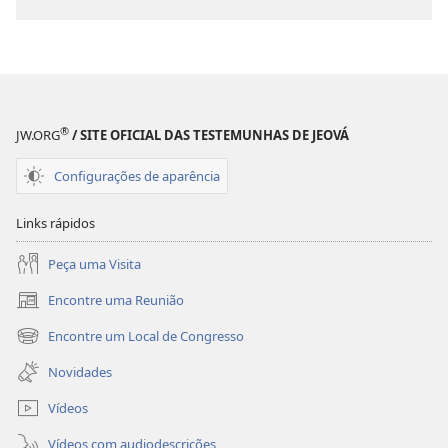
de
de
1986)
1986)
®
JW.ORG
/ SITE OFICIAL DAS TESTEMUNHAS DE JEOVÁ
Configurações de aparência
Links rápidos
Peça uma Visita
Encontre uma Reunião
(abre
nova
Encontre um Local de Congresso
(abre
janela)
nova
Novidades
janela)
Vídeos
Vídeos com audiodescrições