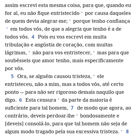
assim escrevi esta mesma coisa, para que, quando eu
+
for aí, eu não fique entristecido
por causa daqueles
+
de quem devia alegrar-me;
porque tenho confiança
+
em todos vós, de que a alegria que tenho é a de
4
todos vós.
Pois eu vos escrevi em muita
tribulação e angústia de coração, com muitas
+
+
lágrimas,
não para vos entristecer,
mas para que
soubésseis que amor tenho, mais especificamente
por vós.
+
5
Ora, se alguém causou tristeza,
ele
entristeceu, não a mim, mas a todos vós, até certo
ponto — para não ser rigoroso demais naquilo que
+
6
digo.
Esta censura
da parte da maioria é
7
suficiente para tal homem,
de modo que agora, ao
+
contrário, deveis perdoar-lhe
bondosamente e
[deveis] consolá-lo, para que tal homem não seja de
+
8
algum modo tragado pela sua excessiva tristeza.