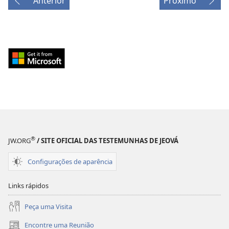
Anterior
Próximo
Download
from
Windows
Store
(abre
nova
janela)
®
JW.ORG
/ SITE OFICIAL DAS TESTEMUNHAS DE JEOVÁ
Configurações de aparência
Links rápidos
Peça uma Visita
Encontre uma Reunião