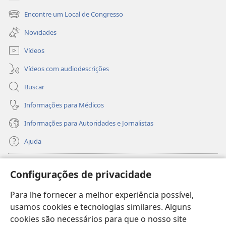
(abre
nova
Encontre um Local de Congresso
(abre
janela)
nova
Novidades
janela)
Vídeos
Vídeos com audiodescrições
Buscar
Informações para Médicos
Informações para Autoridades e Jornalistas
Ajuda
Donativos
(abre
Configurações de privacidade
nova
janela)
Para lhe fornecer a melhor experiência possível,
Biblioteca On-line da Torre de Vigia™
(abre
usamos cookies e tecnologias similares. Alguns
nova
®
JW Hub
cookies são necessários para que o nosso site
janela)
(abre