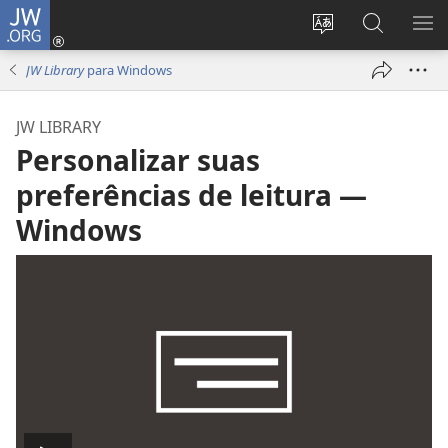
JW.ORG
Log
in
Mudar
Buscar
EXI
(abre
o
no
ME
JW Library
para Windows
nova
idioma
JW.ORG
janela)
do
JW LIBRARY
site
Personalizar suas
preferências de leitura —
Windows