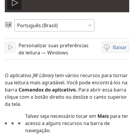
Reproduzir
vídeo
Escolher
idioma
Personalizar suas preferências
Baixar
Reproduzir
Opções
de leitura — Windows
de
download
de
O aplicativo
JW Library
tem vários recursos para tornar
vídeo
sua leitura mais agradável. Você pode encontrá-los na
barra
Comandos do aplicativo.
Para abrir essa barra
clique com o botão direito ou deslize o canto superior
da tela.
Talvez seja necessário tocar em
Mais
para ter
acesso a alguns recursos na barra de
navegação.