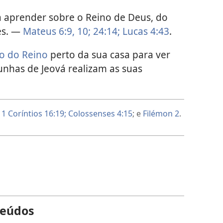
aprender sobre o Reino de Deus, do
es. —
Mateus 6:9, 10;
24:14;
Lucas 4:43
.
ão do Reino
perto da sua casa para ver
nhas de Jeová realizam as suas
m
1 Coríntios 16:19;
Colossenses 4:15
; e
Filémon 2
.
teúdos