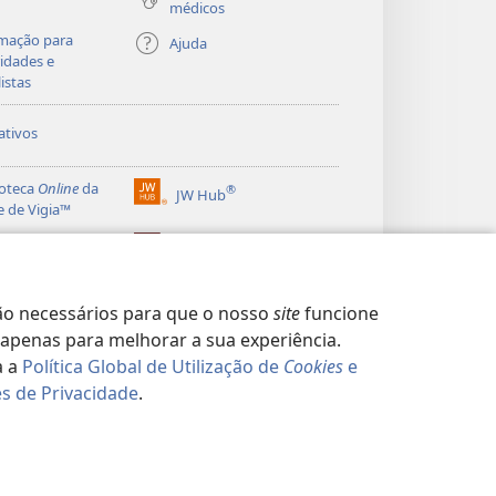
médicos
mação para
Ajuda
idades e
listas
ativos
ioteca
Online
da
®
JW Hub
(abre
e de Vigia™
uma
®
nova
ibrary
Watchtower Library
janela)
o necessários para que o nosso
site
funcione
apenas para melhorar a sua experiência.
a a
Política Global de Utilização de
Cookies
e
s de Privacidade
.
CIDADE
|
CONFIGURAÇÕES DE PRIVACIDADE