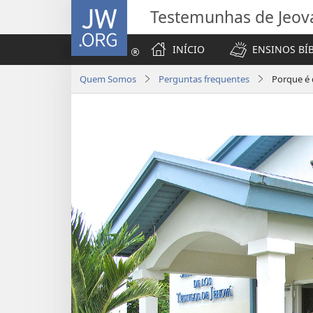
JW.ORG
Testemunhas de Jeov
INÍCIO
ENSINOS BÍ
Quem Somos
Perguntas frequentes
Porque é 