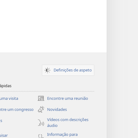
Definições de aspeto
ápidas
uma visita
Encontre uma reunião
(abre
uma
ntre um congresso
Novidades
nova
janela)
Vídeos com descrições
os
áudio
Informação para
isar