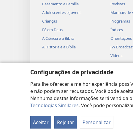
Casamento e Família
Revistas
Adolescentes e Jovens
Manuais de 
Crianças
Programas
Fé em Deus
Índices
A Ciência e a Bíblia
Orientações
A História e a Bíblia
JW Broadcas
Vídeos
Música
Configurações de privacidade
Dramatizaçõ
Leituras Dra
Para lhe oferecer a melhor experiência possí
e não podem ser recusados. Você pode aceitar
Nenhuma destas informações será vendida ou 
Tecnologias Similares
. Você pode personaliza
Copyright
© 2026 Watch Tower Bible and Tract
Aceitar
Rejeitar
Personalizar