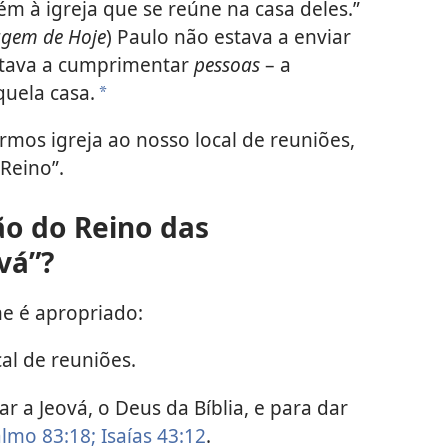
m à igreja que se reúne na casa deles.”
agem de Hoje
) Paulo não estava a enviar
estava a cumprimentar
pessoas
– a
uela casa.
a
os igreja ao nosso local de reuniões,
Reino”.
ão do Reino das
vá”?
e é apropriado:
cal de reuniões.
 a Jeová, o Deus da Bíblia, e para dar
almo 83:18;
Isaías 43:12
.