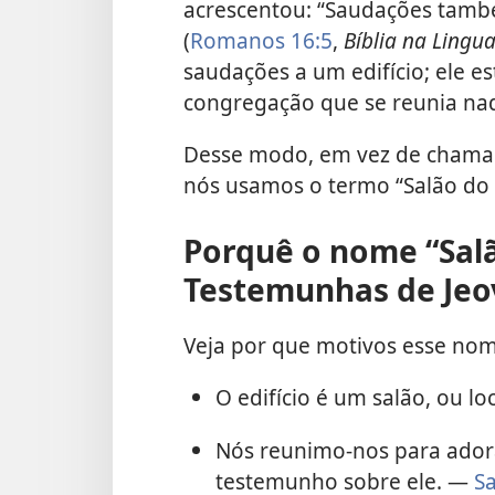
acrescentou: “Saudações també
(
Romanos 16:5
,
Bíblia na Lingu
saudações a um edifício; ele 
congregação que se reunia naq
Desse modo, em vez de chamarm
nós usamos o termo “Salão do 
Porquê o nome “Sal
Testemunhas de Jeo
Veja por que motivos esse nom
O edifício é um salão, ou lo
Nós reunimo-nos para adorar
testemunho sobre ele. —
S