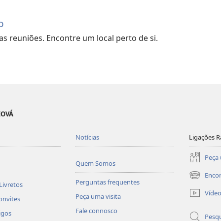
o
s reuniões. Encontre um local perto de si.
EOVÁ
Notícias
Ligações R
Peça 
Quem Somos
Enco
(abre
Perguntas frequentes
Livretos
uma
Víde
Peça uma visita
nova
onvites
janela)
Fale connosco
igos
Pesqu