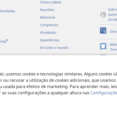
Visitas a Betel
Infor
Reuniões
Atividades
autor
Memorial
jorna
Congressos
Don
Atividades
(abre
uma
Experiências
®
ting
nova
Bibl
Em todo o mundo
janela)
(abre
Torr
uma
JW L
nova
es em Áudio
janela)
matizadas da Bíblia
vel, usamos
cookies
e tecnologias similares. Alguns
cookies
sã
 ou recusar a utilização de
cookies
adicionais, que usamos 
usada para efeitos de marketing. Para aprender mais, lei
r as suas configurações a qualquer altura nas
Configuraçõe
 Society of Pennsylvania.
TERMOS DE UTILIZAÇÃO
|
POLÍTICA DE PRIVA