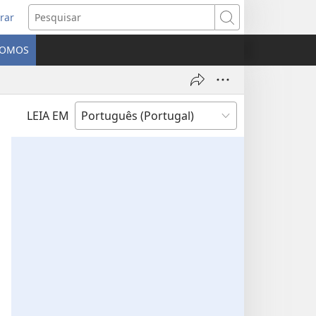
rar
bre
Pesquisar
ma
SOMOS
va
nela)
LEIA EM