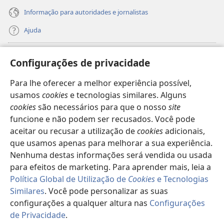
Informação para autoridades e jornalistas
Ajuda
Donativos
(abre
Configurações de privacidade
uma
nova
Para lhe oferecer a melhor experiência possível,
Biblioteca
Online
da Torre de Vigia™
(abre
janela)
usamos
cookies
e tecnologias similares. Alguns
uma
®
JW Hub
cookies
são necessários para que o nosso
site
nova
(abre
janela)
funcione e não podem ser recusados. Você pode
uma
®
JW Library
nova
aceitar ou recusar a utilização de
cookies
adicionais,
janela)
que usamos apenas para melhorar a sua experiência.
Watchtower Library
Nenhuma destas informações será vendida ou usada
para efeitos de marketing. Para aprender mais, leia a
Política Global de Utilização de
Cookies
e Tecnologias
Similares
. Você pode personalizar as suas
Copyright
© 2026 Watch Tower Bible and Tract Society of Pennsylvania.
configurações a qualquer altura nas
Configurações
TERMOS DE UTILIZAÇÃO
|
POLÍTICA DE PRIVACIDADE
|
de Privacidade
.
CONFIGURAÇÕES DE PRIVACIDADE