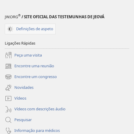
®
JW.ORG
/ SITE OFICIAL DAS TESTEMUNHAS DE JEOVÁ
Definições de aspeto
Ligações Rápidas
Peça uma visita
Encontre uma reunião
(abre
uma
Encontre um congresso
(abre
nova
uma
janela)
Novidades
nova
janela)
Vídeos
Vídeos com descrições áudio
Pesquisar
Informação para médicos