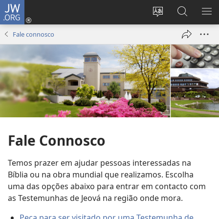
JW.ORG
Entrar
(abre
Alterar
Pesquisar
MO
uma
a
no
ME
Fale connosco
nova
língua
Site
janela)
do
JW.ORG
site
Fale Connosco
Temos prazer em ajudar pessoas interessadas na
Bíblia ou na obra mundial que realizamos. Escolha
uma das opções abaixo para entrar em contacto com
as Testemunhas de Jeová na região onde mora.
Peça para ser visitado por uma Testemunha de