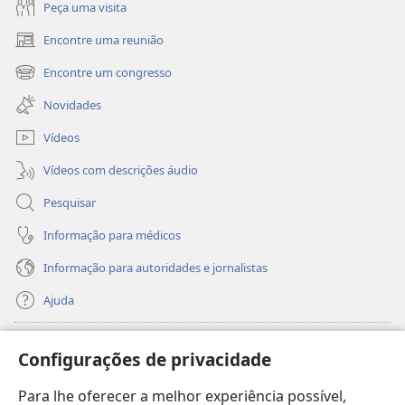
Peça uma visita
Encontre uma reunião
(abre
uma
Encontre um congresso
(abre
nova
uma
janela)
Novidades
nova
janela)
Vídeos
Vídeos com descrições áudio
Pesquisar
Informação para médicos
Informação para autoridades e jornalistas
Ajuda
Donativos
(abre
Configurações de privacidade
uma
nova
Para lhe oferecer a melhor experiência possível,
Biblioteca
Online
da Torre de Vigia™
(abre
janela)