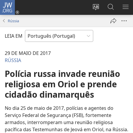
JW.ORG
Entrar
(abre
Alterar
Pesquisar
MO
uma
a
no
ME
Rússia
nova
língua
Site
janela)
do
JW.ORG
LEIA EM
site
29 DE MAIO DE 2017
RÚSSIA
Polícia russa invade reunião
religiosa em Oriol e prende
cidadão dinamarquês
No dia 25 de maio de 2017, polícias e agentes do
Serviço Federal de Segurança (FSB), fortemente
armados, interromperam uma reunião religiosa
pacífica das Testemunhas de Jeová em Oriol, na Rússia.