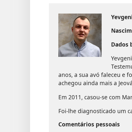
Yevgeni
Nascim
Dados b
Yevgeni
Testemu
anos, a sua avó faleceu e f
achegou ainda mais a Jeová
Em 2011, casou-se com Mari
Foi-lhe diagnosticado um c
Comentários pessoais