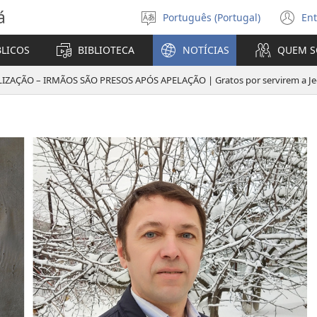
á
Português (Portugal)
Ent
Selecionar
(a
Língua
u
BLICOS
BIBLIOTECA
NOTÍCIAS
QUEM 
no
ja
IZAÇÃO – IRMÃOS SÃO PRESOS APÓS APELAÇÃO | Gratos por servirem a J