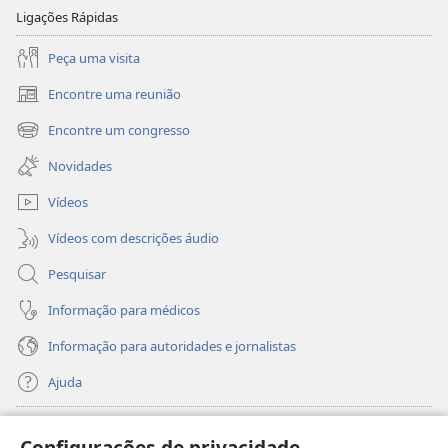
Ligações Rápidas
Peça uma visita
Encontre uma reunião
(abre
uma
Encontre um congresso
(abre
nova
uma
janela)
Novidades
nova
janela)
Vídeos
Vídeos com descrições áudio
Pesquisar
Informação para médicos
Informação para autoridades e jornalistas
Ajuda
Donativos
(abre
Configurações de privacidade