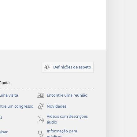
Definições de aspeto
ápidas
uma visita
Encontre uma reunião
(abre
uma
ntre um congresso
Novidades
nova
janela)
Vídeos com descrições
os
áudio
Informação para
isar
médicos