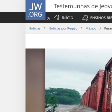
JW.ORG
Testemunhas de Jeov
INÍCIO
ENSINOS BÍ
Notícias
Notícias por Região
México
Fura