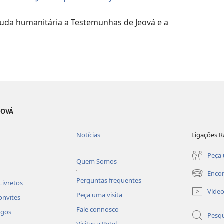
uda humanitária a Testemunhas de Jeová e a
EOVÁ
Notícias
Ligações R
Peça 
Quem Somos
Enco
(abre
Perguntas frequentes
Livretos
uma
Víde
Peça uma visita
nova
onvites
janela)
Fale connosco
igos
Pesqu