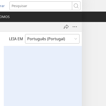
rar
bre
Pesquisar
ma
SOMOS
va
nela)
LEIA EM