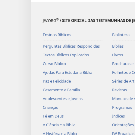
®
JW.ORG
/ SITE OFICIAL DAS TESTEMUNHAS DE J
Ensinos Bíblicos
Biblioteca
Perguntas Bíblicas Respondidas
Bíblias
Textos Bíblicos Explicados
Livros
Curso Bíblico
Brochuras e 
Ajudas Para Estudar a Bíblia
Folhetos e C
Paz e Felicidade
Séries de Art
Casamento e Família
Revistas
Adolescentes e Jovens
Manuais de 
Crianças
Programas
Fé em Deus
Índices
A Ciência e a Bíblia
Orientações
A História e a Bíblia
JW Broadcas