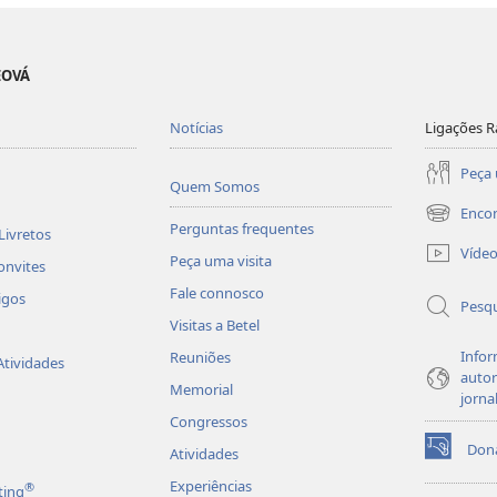
EOVÁ
Notícias
Ligações R
Peça 
Quem Somos
Enco
(abre
Perguntas frequentes
Livretos
uma
Víde
Peça uma visita
nova
onvites
janela)
Fale connosco
igos
Pesqu
Visitas a Betel
Infor
Reuniões
Atividades
autor
Memorial
jorna
Congressos
Don
Atividades
(abre
uma
Experiências
®
ting