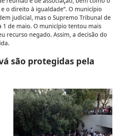
, de reunião e de associação, bem como o
 e o direito à igualdade”. O município
em judicial, mas o Supremo Tribunal de
ia 1 de maio. O município tentou mais
eu recurso negado. Assim, a decisão do
ida.
á são protegidas pela
l