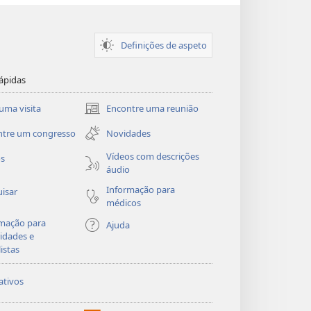
Definições de aspeto
ápidas
uma visita
Encontre uma reunião
(abre
uma
ntre um congresso
Novidades
nova
janela)
Vídeos com descrições
os
áudio
Informação para
isar
médicos
mação para
Ajuda
idades e
listas
ativos