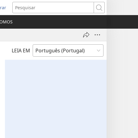
rar
bre
Pesquisar
ma
SOMOS
va
nela)
LEIA EM