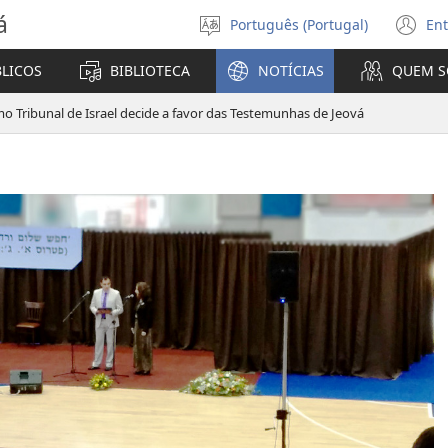
á
Português (Portugal)
Ent
Selecionar
(a
Língua
u
BLICOS
BIBLIOTECA
NOTÍCIAS
QUEM 
no
ja
o Tribunal de Israel decide a favor das Testemunhas de Jeová