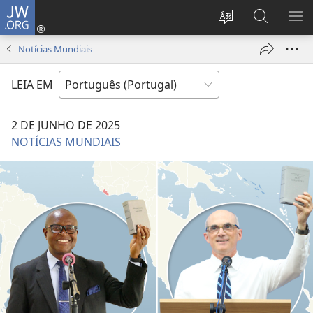
JW.ORG
Entrar
(abre
Alterar
Pesquisar
MO
uma
a
no
ME
Notícias Mundiais
nova
língua
Site
janela)
do
JW.ORG
LEIA EM
site
2 DE JUNHO DE 2025
NOTÍCIAS MUNDIAIS