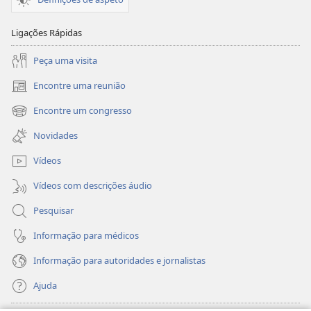
Ligações Rápidas
Peça uma visita
Encontre uma reunião
(abre
uma
Encontre um congresso
(abre
nova
uma
janela)
Novidades
nova
janela)
Vídeos
Vídeos com descrições áudio
Pesquisar
Informação para médicos
Informação para autoridades e jornalistas
Ajuda