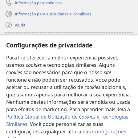
Informação para médicos
Informação para autoridades e jornalistas
Ajuda
Donativos
(abre
Configurações de privacidade
uma
nova
Para lhe oferecer a melhor experiência possível,
Biblioteca
Online
da Torre de Vigia™
(abre
janela)
usamos
cookies
e tecnologias similares. Alguns
uma
®
JW Hub
cookies
são necessários para que o nosso
site
nova
(abre
janela)
funcione e não podem ser recusados. Você pode
uma
®
JW Library
nova
aceitar ou recusar a utilização de
cookies
adicionais,
janela)
que usamos apenas para melhorar a sua experiência.
Watchtower Library
Nenhuma destas informações será vendida ou usada
para efeitos de marketing. Para aprender mais, leia a
Política Global de Utilização de
Cookies
e Tecnologias
Similares
. Você pode personalizar as suas
Copyright
© 2026 Watch Tower Bible and Tract Society of Pennsylvania.
configurações a qualquer altura nas
Configurações
TERMOS DE UTILIZAÇÃO
|
POLÍTICA DE PRIVACIDADE
|