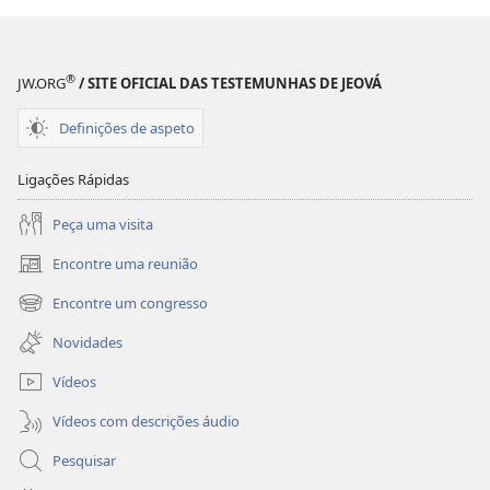
®
JW.ORG
/ SITE OFICIAL DAS TESTEMUNHAS DE JEOVÁ
Definições de aspeto
Ligações Rápidas
Peça uma visita
Encontre uma reunião
(abre
uma
Encontre um congresso
(abre
nova
uma
janela)
Novidades
nova
janela)
Vídeos
Vídeos com descrições áudio
Pesquisar