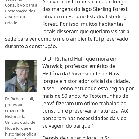
A nova sede foi construída ao longo
Consultivo para a
das margens do lago Sterling Forest,
Preservação das
situado no Parque Estadual Sterling
Árvores da
cidade.
Forest. Por isso, muitos habitantes
locais disseram que queriam visitar a
sede para ver como o meio ambiente foi preservado
durante a construção.
O Dr. Richard Hull, que mora em
Warwick, professor emérito de
História da Universidade de Nova
Iorque e historiador oficial da cidade,
disse: “Tenho estudado esta região por
mais de 50 anos. As Testemunhas de
Dr. Richard Hull,
Jeová fizeram um ótimo trabalho ao
professor
construir e preservar a natureza. Até
emérito de
História da
pensaram nas necessidades da vida
Universidade de
selvagem do parque.”
Nova Iorque e
historiador oficial
Depois de visitar o local, o Sr.