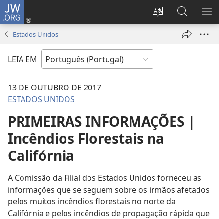
JW.ORG
Entrar
(abre
Alterar
Pesquisar
MO
uma
a
no
ME
Estados Unidos
nova
língua
Site
janela)
do
JW.ORG
LEIA EM
site
13 DE OUTUBRO DE 2017
ESTADOS UNIDOS
PRIMEIRAS INFORMAÇÕES |
Incêndios Florestais na
Califórnia
A Comissão da Filial dos Estados Unidos forneceu as
informações que se seguem sobre os irmãos afetados
pelos muitos incêndios florestais no norte da
Califórnia e pelos incêndios de propagação rápida que