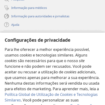
Informação para médicos
Informação para autoridades e jornalistas
Ajuda
Donativos
(abre
Configurações de privacidade
uma
nova
Para lhe oferecer a melhor experiência possível,
Biblioteca
Online
da Torre de Vigia™
(abre
janela)
usamos
cookies
e tecnologias similares. Alguns
uma
®
JW Hub
cookies
são necessários para que o nosso
site
nova
(abre
janela)
funcione e não podem ser recusados. Você pode
uma
®
JW Library
nova
aceitar ou recusar a utilização de
cookies
adicionais,
janela)
que usamos apenas para melhorar a sua experiência.
Watchtower Library
Nenhuma destas informações será vendida ou usada
para efeitos de marketing. Para aprender mais, leia a
Política Global de Utilização de
Cookies
e Tecnologias
Similares
. Você pode personalizar as suas