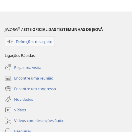
®
JW.ORG
/ SITE OFICIAL DAS TESTEMUNHAS DE JEOVÁ
Definições de aspeto
Ligações Rápidas
Peça uma visita
Encontre uma reunião
(abre
uma
Encontre um congresso
(abre
nova
uma
janela)
Novidades
nova
janela)
Vídeos
Vídeos com descrições áudio
Pesquisar