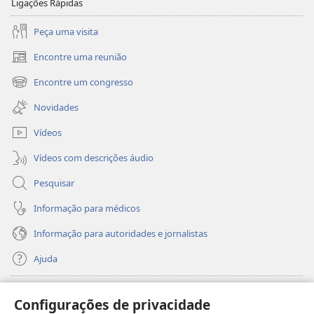
Ligações Rápidas
Peça uma visita
Encontre uma reunião
(abre
uma
Encontre um congresso
(abre
nova
uma
janela)
Novidades
nova
janela)
Vídeos
Vídeos com descrições áudio
Pesquisar
Informação para médicos
Informação para autoridades e jornalistas
Ajuda
Donativos
(abre
Configurações de privacidade
uma