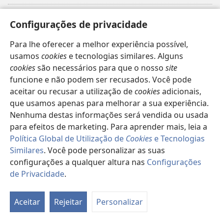
Donativos
(abre
Configurações de privacidade
uma
nova
Para lhe oferecer a melhor experiência possível,
Biblioteca
Online
da Torre de Vigia™
(abre
janela)
usamos
cookies
e tecnologias similares. Alguns
uma
®
JW Hub
cookies
são necessários para que o nosso
site
nova
(abre
janela)
funcione e não podem ser recusados. Você pode
uma
®
JW Library
nova
aceitar ou recusar a utilização de
cookies
adicionais,
janela)
que usamos apenas para melhorar a sua experiência.
Watchtower Library
Nenhuma destas informações será vendida ou usada
para efeitos de marketing. Para aprender mais, leia a
Política Global de Utilização de
Cookies
e Tecnologias
Similares
. Você pode personalizar as suas
Copyright
© 2026 Watch Tower Bible and Tract Society of Pennsylvania.
configurações a qualquer altura nas
Configurações
TERMOS DE UTILIZAÇÃO
|
POLÍTICA DE PRIVACIDADE
|
de Privacidade
.
CONFIGURAÇÕES DE PRIVACIDADE
Aceitar
Rejeitar
Personalizar