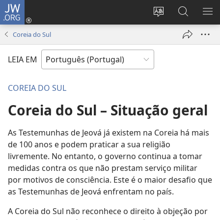
JW.ORG
Entrar
(abre
Alterar
Pesquisar
MO
uma
a
no
ME
Coreia do Sul
nova
língua
Site
janela)
do
JW.ORG
LEIA EM
site
COREIA DO SUL
Coreia do Sul – Situação geral
As Testemunhas de Jeová já existem na Coreia há mais
de 100 anos e podem praticar a sua religião
livremente. No entanto, o governo continua a tomar
medidas contra os que não prestam serviço militar
por motivos de consciência. Este é o maior desafio que
as Testemunhas de Jeová enfrentam no país.
A Coreia do Sul não reconhece o direito à objeção por