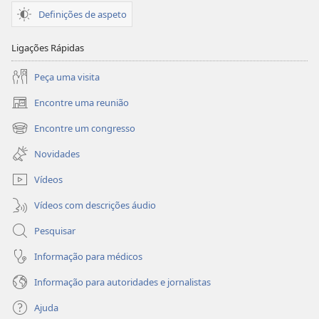
Definições de aspeto
Ligações Rápidas
Peça uma visita
Encontre uma reunião
(abre
uma
Encontre um congresso
(abre
nova
uma
janela)
Novidades
nova
janela)
Vídeos
Vídeos com descrições áudio
Pesquisar
Informação para médicos
Informação para autoridades e jornalistas
Ajuda