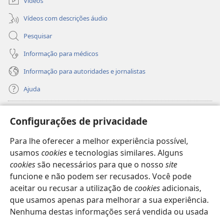
Vídeos
Vídeos com descrições áudio
Pesquisar
Informação para médicos
Informação para autoridades e jornalistas
Ajuda
Donativos
(abre
Configurações de privacidade
uma
nova
Para lhe oferecer a melhor experiência possível,
Biblioteca
Online
da Torre de Vigia™
(abre
janela)
usamos
cookies
e tecnologias similares. Alguns
uma
®
JW Hub
cookies
são necessários para que o nosso
site
nova
(abre
janela)
funcione e não podem ser recusados. Você pode
uma
®
JW Library
nova
aceitar ou recusar a utilização de
cookies
adicionais,
janela)
que usamos apenas para melhorar a sua experiência.
Watchtower Library
Nenhuma destas informações será vendida ou usada