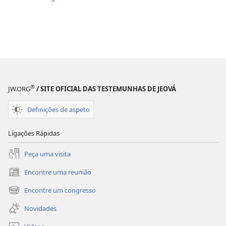
®
JW.ORG
/ SITE OFICIAL DAS TESTEMUNHAS DE JEOVÁ
Definições de aspeto
Ligações Rápidas
Peça uma visita
Encontre uma reunião
(abre
uma
Encontre um congresso
(abre
nova
uma
janela)
Novidades
nova
janela)