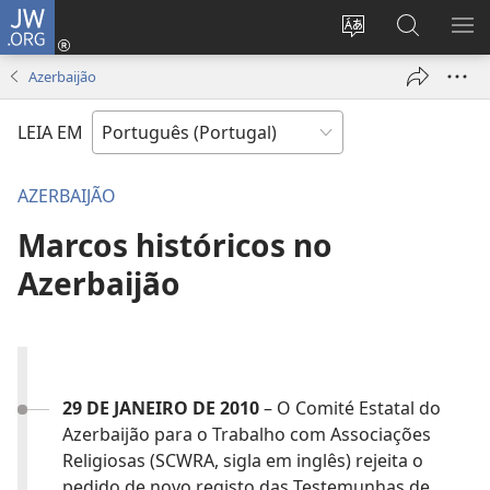
JW.ORG
Entrar
(abre
Alterar
Pesquisar
MO
uma
a
no
ME
Azerbaijão
nova
língua
Site
janela)
do
JW.ORG
LEIA EM
site
AZERBAIJÃO
Marcos históricos no
Azerbaijão
29 DE JANEIRO DE 2010
– O Comité Estatal do
Azerbaijão para o Trabalho com Associações
Religiosas (SCWRA, sigla em inglês) rejeita o
pedido de novo registo das Testemunhas de