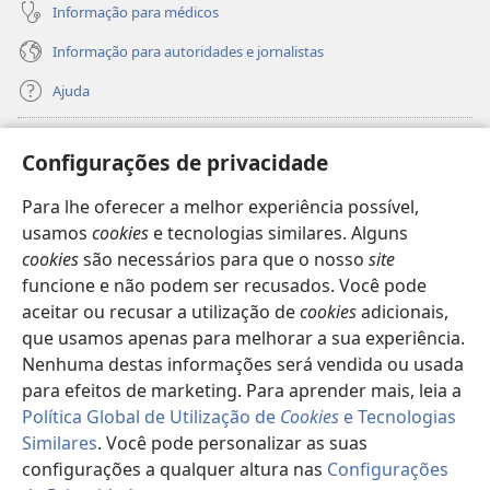
Informação para médicos
Informação para autoridades e jornalistas
Ajuda
Donativos
(abre
Configurações de privacidade
uma
nova
Para lhe oferecer a melhor experiência possível,
Biblioteca
Online
da Torre de Vigia™
(abre
janela)
usamos
cookies
e tecnologias similares. Alguns
uma
®
JW Hub
cookies
são necessários para que o nosso
site
nova
(abre
janela)
funcione e não podem ser recusados. Você pode
uma
®
JW Library
nova
aceitar ou recusar a utilização de
cookies
adicionais,
janela)
que usamos apenas para melhorar a sua experiência.
Watchtower Library
Nenhuma destas informações será vendida ou usada
para efeitos de marketing. Para aprender mais, leia a
Política Global de Utilização de
Cookies
e Tecnologias
Similares
. Você pode personalizar as suas
Copyright
© 2026 Watch Tower Bible and Tract Society of Pennsylvania.
configurações a qualquer altura nas
Configurações
TERMOS DE UTILIZAÇÃO
|
POLÍTICA DE PRIVACIDADE
|