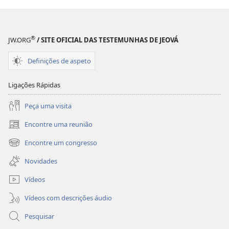
®
JW.ORG
/ SITE OFICIAL DAS TESTEMUNHAS DE JEOVÁ
Definições de aspeto
Ligações Rápidas
Peça uma visita
Encontre uma reunião
(abre
uma
Encontre um congresso
(abre
nova
uma
janela)
Novidades
nova
janela)
Vídeos
Vídeos com descrições áudio
Pesquisar